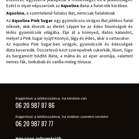
Ezért is olyan népszerűek az
Aquolina
illatai a fiatal nők körében.
Aquolina
, a szemtelenül fiatalos illat, nemcsak fiataloknak
Az
Aquolina Pink Sugar
egy gyömölcsös-virágos illat játékos fiatal
nőknek, akik élvezik az életet. Lépjen be az édes finomságok és
lédús gyümölcsök világába. Élje át a könnyed, illatos kalandot,
melyet a Pink Sugar nyújt! Könnyű, lágy és édes, akár a vattacukor.
Az Aquolina Pink Sugar-ben virágok, gyümölcsök és édességek
illata keveredik. Összetevői közt szerepelnek cukorkák, liliom, füge
és bergamott bódító illata, a málna és az eper aromája, valamint
nemes fák, tonkabab és vanília meleg tónusai.
Koppintson a telefonszámra, ha kérdése van
06 20 987 87 86
Koppintson a telefonszámra, ha mobilon szeretne rendelni
06 20 987 87 77
Hasznos információk