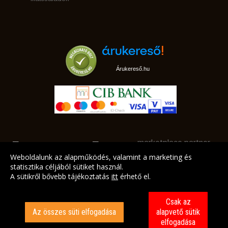
Árukereső.hu
marketplace partner
Weboldalunk az alapműködés, valamint a marketing és
statisztika céljából sütiket használ.
A sütikről bővebb tájékoztatás
itt
érhető el.
A LEGJOBB AJÁNLATAINK AZ ÖN CÍMÉRE!
Csak az
Az összes süti elfogadása
alapvető sütik
elfogadása