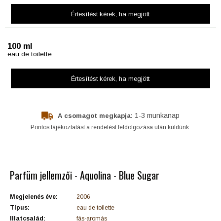
Értesítést kérek
, ha megjött
100 ml
eau de toilette
Értesítést kérek
, ha megjött
1-3 munkanap
A csomagot megkapja:
Pontos tájékoztatást a rendelést feldolgozása után küldünk.
Parfüm jellemzői - Aquolina - Blue Sugar
Megjelenés éve:
2006
Típus:
eau de toilette
Illatcsalád:
fás-aromás