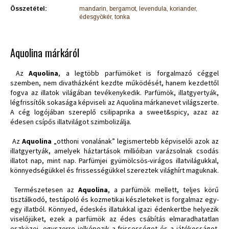
Összetétel:
mandarin, bergamot, levendula, koriander,
édesgyökér, tonka
Aquolina márkáról
Az
Aquolina
, a legtöbb parfümöket is forgalmazó céggel
szemben, nem divatházként kezdte működését, hanem kezdettől
fogva az illatok világában tevékenykedik. Parfümök, illatgyertyák,
légfrissítők sokasága képviseli az Aquolina márkanevet világszerte.
A cég logójában szereplő csilipaprika a sweet&spicy, azaz az
édesen csípős illatvilágot szimbolizálja.
Az
Aquolina
„otthoni vonalának” legismertebb képviselői azok az
illatgyertyák, amelyek háztartások millióiban varázsolnak csodás
illatot nap, mint nap. Parfümjei gyümölcsös-virágos illatvilágukkal,
könnyedségükkel és frissességükkel szereztek világhírt maguknak.
Természetesen az
Aquolina
, a parfümök mellett, teljes körű
tisztálkodó, testápoló és kozmetikai készleteket is forgalmaz egy-
egy illatból. Könnyed, édeskés illatukkal igazi édenkertbe helyezik
viselőjüket, ezek a parfümök az édes csábítás elmaradhatatlan
eszközei, egyszerre jelképezik a frissességet és a játékosságot.