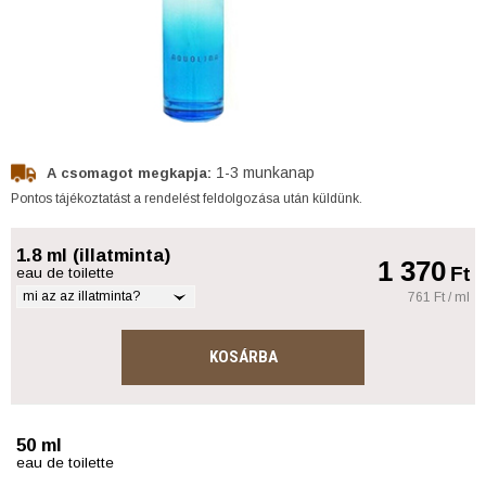
1-3 munkanap
A csomagot megkapja:
Pontos tájékoztatást a rendelést feldolgozása után küldünk.
1.8 ml (illatminta)
1 370
Ft
eau de toilette
mi az az illatminta?
761 Ft / ml
KOSÁRBA
50 ml
eau de toilette