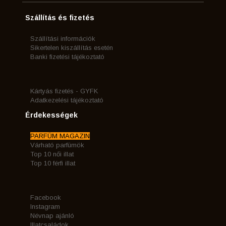
Szállítás és fizetés
Szállítási információk
Sikertelen kiszállítás esetén
Banki fizetési tájékoztató
Kártyás fizetés - GYFK
Adatkezelési tájékoztató
Érdekességek
PARFÜM MAGAZIN
Várható parfümök
Top 10 női illat
Top 10 férfi illat
Facebook
Instagram
Névnap ajánló
Illatcsaládok