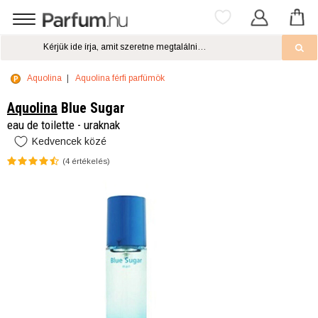
Aquolina
Aquolina férfi parfümök
Aquolina
Blue Sugar
eau de toilette - uraknak
Kedvencek közé
(
4
értékelés)