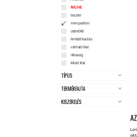
NICHE
teszter
mini parfüm
utántöltő
limitált kiadás
várható illat
ritkaság
kifutó illat
TÍPUS
TERMÉKFAJTA
KISZERELÉS
A
Lor
okt