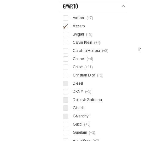
GYÁRTÓ
Armani
(+7)
Azzaro
Bvlgari
(+9)
Calvin Klein
(+4)
Í
Carolina Herrera
(+3)
Chanel
(+4)
Chloé
(+11)
Christian Dior
(+2)
Diesel
DKNY
(+1)
Dolce & Gabbana
Gisada
Givenchy
Gucci
(+6)
Guerlain
(+1)
Hugo Boss
(+2)