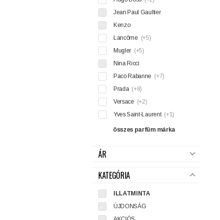
Jean Paul Gaultier
Kenzo
Lancôme
(+5)
Mugler
(+5)
Nina Ricci
Paco Rabanne
(+7)
Prada
(+8)
Versace
(+2)
Yves Saint-Laurent
(+1)
összes parfüm márka
ÁR
KATEGÓRIA
ILLATMINTA
ÚJDONSÁG
AKCIÓS