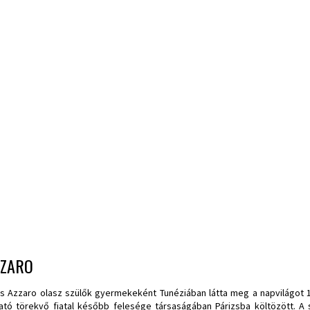
ZZARO
is Azzaro olasz szülők gyermekeként Tunéziában látta meg a napvilágot 1
ató törekvő fiatal később felesége társaságában Párizsba költözött. A