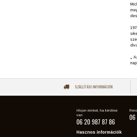
Mic
meg
des
197
sik
sze
div
„ A
nap
SZÁLLÍTÁSI INFORMÁCIÓK
Hívjon minket, ha kérdése
Rend
06 
van
06 20 987 87 86
Hasznos információk