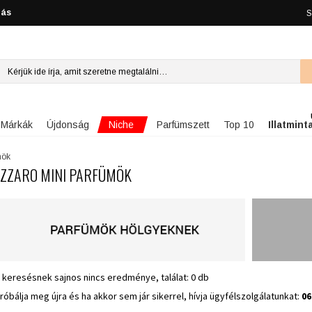
lás
S
Niche
Márkák
Újdonság
Parfümszett
Top 10
Illatmint
mök
ZZARO MINI PARFÜMÖK
 keresésnek sajnos nincs eredménye, találat: 0 db
róbálja meg újra és ha akkor sem jár sikerrel, hívja ügyfélszolgálatunkat:
06