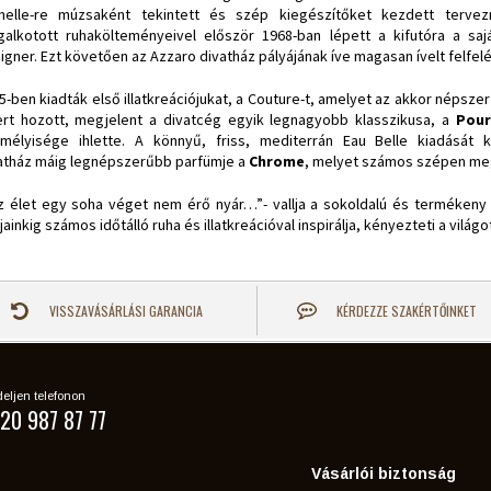
helle-re múzsaként tekintett és szép kiegészítőket kezdett tervezn
alkotott ruhakölteményeivel először 1968-ban lépett a kifutóra a sajá
igner. Ezt követően az Azzaro divatház pályájának íve magasan ívelt felfelé
5-ben kiadták első illatkreációjukat, a Couture-t, amelyet az akkor népszer
ert hozott, megjelent a divatcég egyik legnagyobb klasszikusa, a
Pou
mélyisége ihlette. A könnyű, friss, mediterrán Eau Belle kiadását 
atház máig legnépszerűbb parfümje a
Chrome
, melyet számos szépen megk
z élet egy soha véget nem érő nyár…”- vallja a sokoldalú és termékeny 
jainkig számos időtálló ruha és illatkreációval inspirálja, kényezteti a világo
VISSZAVÁSÁRLÁSI GARANCIA
KÉRDEZZE SZAKÉRTŐINKET
eljen telefonon
20 987 87 77
Vásárlói biztonság