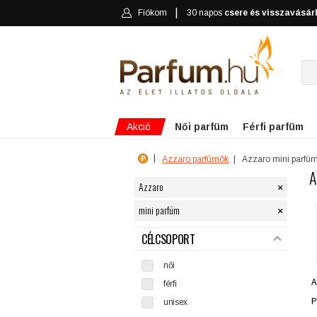
Fiókom
30 napos
csere és visszavásár
Akció
Női parfüm
Férfi parfüm
Azzaro parfümök
Azzaro mini parfü
A
×
Azzaro
×
mini parfüm
SZŰRÉS
CÉLCSOPORT
női
A
férfi
P
unisex