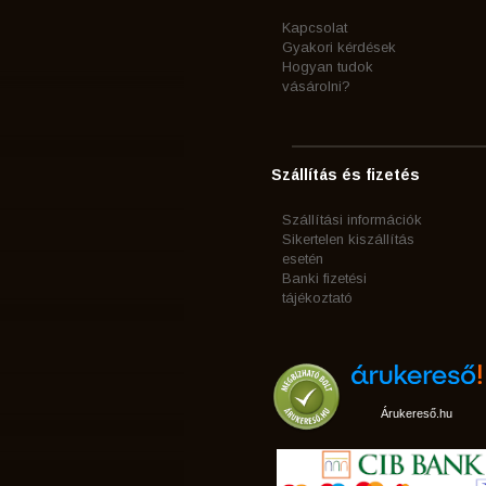
Kapcsolat
Gyakori kérdések
Hogyan tudok
vásárolni?
Szállítás és fizetés
Szállítási információk
Sikertelen kiszállítás
esetén
Banki fizetési
tájékoztató
Árukereső.hu