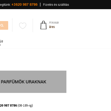
+3620 987 8786
egítünk:
Fizetés és szállítás
A kosár
üres
ÚJ
a
20 987 8786
(08-18h-ig)