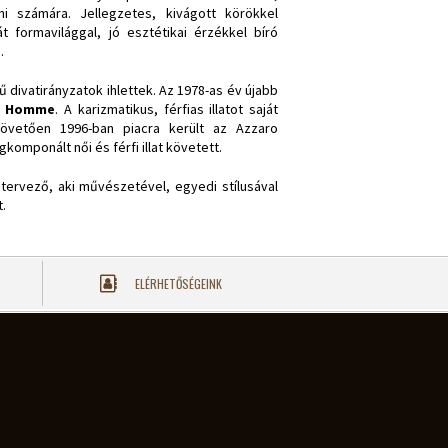
i számára. Jellegzetes, kivágott körökkel
t formavilággal, jó esztétikai érzékkel bíró
.
ű divatirányzatok ihlettek. Az 1978-as év újabb
r Homme
. A karizmatikus, férfias illatot saját
követően 1996-ban piacra került az Azzaro
omponált női és férfi illat követett.
tervező, aki művészetével, egyedi stílusával
t.
ELÉRHETŐSÉGEINK