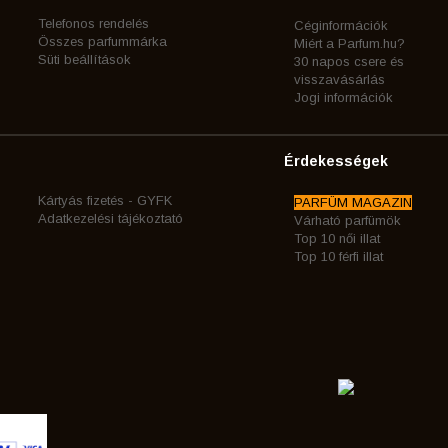
Telefonos rendelés
Céginformációk
Összes parfummárka
Miért a Parfum.hu?
Süti beállítások
30 napos csere és
visszavásárlás
Jogi információk
Érdekességek
Kártyás fizetés - GYFK
PARFÜM MAGAZIN
Adatkezelési tájékoztató
Várható parfümök
Top 10 női illat
Top 10 férfi illat