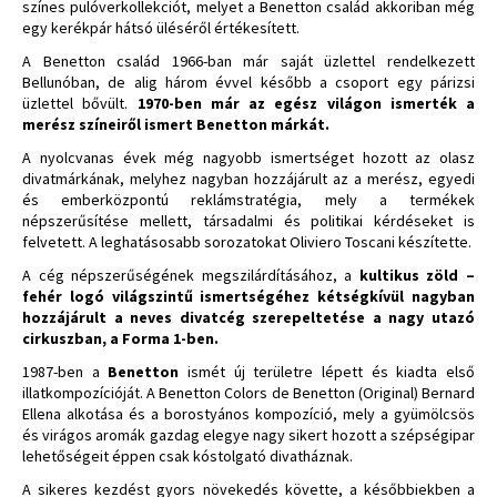
színes pulóverkollekciót, melyet a Benetton család akkoriban még
egy kerékpár hátsó üléséről értékesített.
A Benetton család 1966-ban már saját üzlettel rendelkezett
Bellunóban, de alig három évvel később a csoport egy párizsi
üzlettel bővült.
1970-ben már az egész világon ismerték a
merész színeiről ismert Benetton márkát.
A nyolcvanas évek még nagyobb ismertséget hozott az olasz
divatmárkának, melyhez nagyban hozzájárult az a merész, egyedi
és emberközpontú reklámstratégia, mely a termékek
népszerűsítése mellett, társadalmi és politikai kérdéseket is
felvetett. A leghatásosabb sorozatokat Oliviero Toscani készítette.
A cég népszerűségének megszilárdításához, a
kultikus zöld –
fehér logó világszintű ismertségéhez kétségkívül nagyban
hozzájárult a neves divatcég szerepeltetése a nagy utazó
cirkuszban, a Forma 1-ben.
1987-ben a
Benetton
ismét új területre lépett és kiadta első
illatkompozícióját. A Benetton Colors de Benetton (Original) Bernard
Ellena alkotása és a borostyános kompozíció, mely a gyümölcsös
és virágos aromák gazdag elegye nagy sikert hozott a szépségipar
lehetőségeit éppen csak kóstolgató divatháznak.
A sikeres kezdést gyors növekedés követte, a későbbiekben a