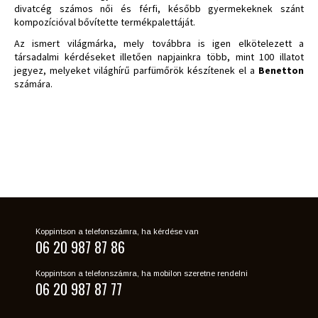
divatcég számos női és férfi, később gyermekeknek szánt
kompozícióval bővítette termékpalettáját.
Az ismert világmárka, mely továbbra is igen elkötelezett a
társadalmi kérdéseket illetően napjainkra több, mint 100 illatot
jegyez, melyeket világhírű parfümőrök készítenek el a
Benetton
számára.
Koppintson a telefonszámra, ha kérdése van
06 20 987 87 86
Koppintson a telefonszámra, ha mobilon szeretne rendelni
06 20 987 87 77