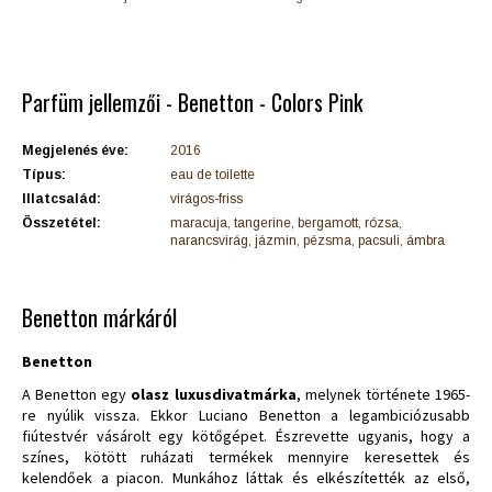
Parfüm jellemzői - Benetton - Colors Pink
Megjelenés éve:
2016
Típus:
eau de toilette
Illatcsalád:
virágos-friss
Összetétel:
maracuja, tangerine, bergamott, rózsa,
narancsvirág, jázmin, pézsma, pacsuli, ámbra
Benetton márkáról
Benetton
A Benetton egy
olasz luxusdivatmárka
, melynek története 1965-
re nyúlik vissza. Ekkor Luciano Benetton a legambiciózusabb
fiútestvér vásárolt egy kötőgépet. Észrevette ugyanis, hogy a
színes, kötött ruházati termékek mennyire keresettek és
kelendőek a piacon. Munkához láttak és elkészítették az első,