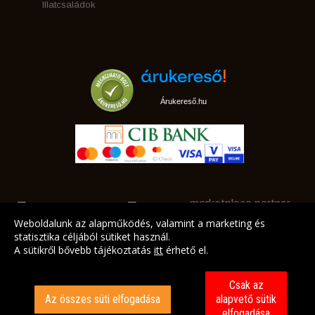
Illatcsaládok
Árukereső.hu
marketplace partner
Weboldalunk az alapműködés, valamint a marketing és
statisztika céljából sütiket használ.
A sütikről bővebb tájékoztatás
itt
érhető el.
A LEGJOBB AJÁNLATAINK AZ ÖN CÍMÉRE!
Csak az
Az összes süti elfogadása
alapvető sütik
elfogadása