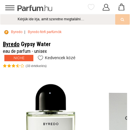
Byredo
Byredo férfi parfümök
Byredo
Gypsy Water
eau de parfum - unisex
Kedvencek közé
NICHE
(
33
értékelés)