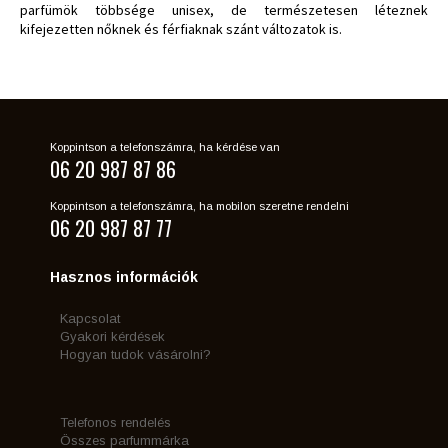
parfümök többsége unisex, de természetesen léteznek
kifejezetten nőknek és férfiaknak szánt változatok is.
Koppintson a telefonszámra, ha kérdése van
06 20 987 87 86
Koppintson a telefonszámra, ha mobilon szeretne rendelni
06 20 987 87 77
Hasznos információk
Kapcsolat
Gyakori kérdések
Hogyan tudok vásárolni?
Telefonos rendelés
Összes parfummárka