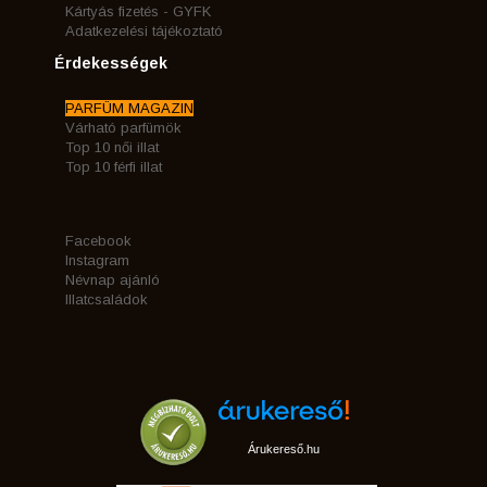
Kártyás fizetés - GYFK
Adatkezelési tájékoztató
Érdekességek
PARFÜM MAGAZIN
Várható parfümök
Top 10 női illat
Top 10 férfi illat
Facebook
Instagram
Névnap ajánló
Illatcsaládok
Árukereső.hu