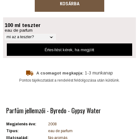
KOSÁRBA
100 ml teszter
eau de parfum
mi az a teszter?
Értesítést kérek
, ha megjött
1-3 munkanap
A csomagot megkapja:
Pontos tájékoztatást a rendelést feldolgozása után küldünk.
Parfüm jellemzői - Byredo - Gypsy Water
Megjelenés éve:
2008
Típus:
eau de parfum
Illatcsalád:
fás-aromás