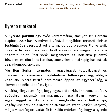
Összetétel:
boróka, bergamott, citrom, bors, tűlevelek, tömjén,
írisz, ámbra, szantálfa, vanília
Byredo márkáról
A
Byredo parfüm
egy svéd kortársmárka, amelyet Ben Gorham
alapított 2006-ban. A művészi vénával megáldott tervező eleinte
festőművész szeretett volna lenni, de egy bizonyos Pierre Wuff,
híres parfümkészítővel való találkozása örökre megváltoztatta a
nézeteit. Keleti útjai során megismerte az indiaiakra jellemző
fűszeres és tömjénes illatokat, amelyeket a mai napig használnak
az illatkompozíciókban.
Míg Ben Gorham termetes magasságával, tetoválásaival és
markáns megjelenésével meglehetősen feltűnő jelenség, addig a
keze alól piacra kerülő parfümökre éppen az egyszerűség, a
„kevesebb néha több” elv igaz.
A márka jellegzetessége, hogy egyszerű eszközöket vonultat fel. A
svédekre jellemző minimalizmust zseniálisan vegyíti az
egyediséggel. Az illatok között megtalálhatóak a hétköznapi,
vagány viseletek és a kivételes alkalmakra szánt, kellően kifejező,
mégis visszafogott variációk is. Külön érdekesség, hogy a Byredo