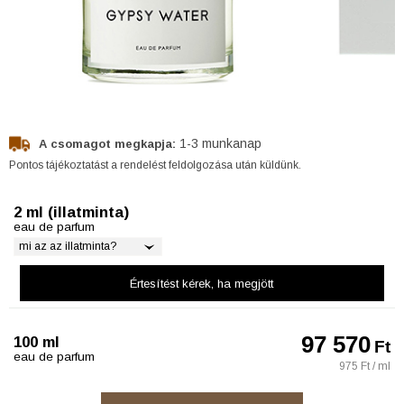
1-3 munkanap
A csomagot megkapja:
Pontos tájékoztatást a rendelést feldolgozása után küldünk.
2 ml (illatminta)
eau de parfum
mi az az illatminta?
Értesítést kérek
, ha megjött
97 570
100 ml
Ft
eau de parfum
975 Ft / ml