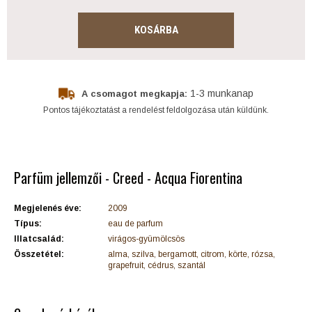
KOSÁRBA
1-3 munkanap
A csomagot megkapja:
Pontos tájékoztatást a rendelést feldolgozása után küldünk.
Parfüm jellemzői - Creed - Acqua Fiorentina
Megjelenés éve:
2009
Típus:
eau de parfum
Illatcsalád:
virágos-gyümölcsös
Összetétel:
alma, szilva, bergamott, citrom, körte, rózsa,
grapefruit, cédrus, szantál