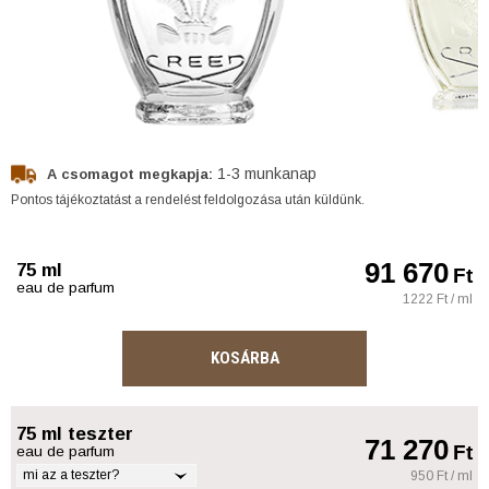
1-3 munkanap
A csomagot megkapja:
Pontos tájékoztatást a rendelést feldolgozása után küldünk.
91 670
75 ml
Ft
eau de parfum
1222 Ft / ml
KOSÁRBA
75 ml teszter
71 270
Ft
eau de parfum
mi az a teszter?
950 Ft / ml