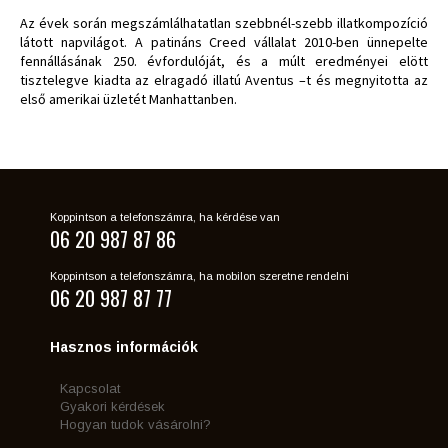
Az évek során megszámlálhatatlan szebbnél-szebb illatkompozíció
látott napvilágot. A patináns Creed vállalat 2010-ben ünnepelte
fennállásának 250. évfordulóját, és a múlt eredményei elött
tisztelegve kiadta az elragadó illatú Aventus –t és megnyitotta az
első amerikai üzletét Manhattanben.
Koppintson a telefonszámra, ha kérdése van
06 20 987 87 86
Koppintson a telefonszámra, ha mobilon szeretne rendelni
06 20 987 87 77
Hasznos információk
Kapcsolat
Gyakori kérdések
Hogyan tudok vásárolni?