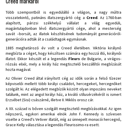
Creed márkáról
Több szempontból is egyedülálló a világon, a nagy múltra
visszatekintő, patináns illatszergyártó cég a
Creed
. Az 1760-ban
alapított, párizsi székhelyű vállalat a világ egyedüli,
magántulajdonban lévő illatszergyártó cége, ahol a mesterség
savát –borsát, az illatok készítésének tudományát generációról-
generációra adták át a családtagok egymásnak.
1885 meghatározó év volt a Creed életében. Viktória királynő
megbízta a céget, hogy készítsen számára egy hozzá illó, királynői
illatot. Ekkor készült el a legendás
Fleurs
de Bulgarie, a virágos-
rózsás elixír, mely a király ház megtisztelő beszállítói megbízását
hozta magával.
Az Olivier Creed által irányított cég az idők során a felső tízezer
képviselői mellett több királyi családot, hercegeket, hercegnőket
szolgált ki. Az elégedett megbízók között olyan impozáns neveket
találunk, mint az angol királyi ház, a kiváló stílusérzékéről is ismert
Erzsébet (Sisi) császárné, illetve II. Miklós orosz cár.
A XX. század is bőven szolgált megtisztelő megbízásokkal. Az igen
népszerű, egykori amerikai elnök John F. Kennedy is szívesen
viselte a Creed's Vetiver illatát, míg az ünnepelt monacói hercegnő,
Grace Kelly választása a legendás Fleurissimo-ra esett.