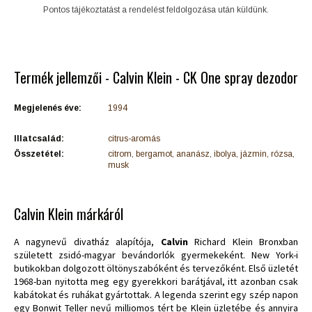
Pontos tájékoztatást a rendelést feldolgozása után küldünk.
Termék jellemzői - Calvin Klein - CK One spray dezodor
Megjelenés éve:
1994
Illatcsalád:
citrus-aromás
Összetétel:
citrom, bergamot, ananász, ibolya, jázmin, rózsa,
musk
Calvin Klein márkáról
A nagynevű divatház alapítója,
Calvin
Richard Klein Bronxban
született zsidó-magyar bevándorlók gyermekeként. New York-i
butikokban dolgozott öltönyszabóként és tervezőként. Első üzletét
1968-ban nyitotta meg egy gyerekkori barátjával, itt azonban csak
kabátokat és ruhákat gyártottak. A legenda szerint egy szép napon
egy Bonwit Teller nevű milliomos tért be Klein üzletébe és annyira