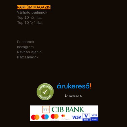
PARFÜM MAGAZIN
Várható parfümök
Top 10 női illat
Top 10 férfi illat
Facebook
Instagram
Névnap ajánló
Illatcsaládok
Árukereső.hu