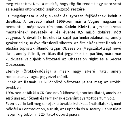
megtetszettek Neki a munkái, hogy rögtön rendelt egy sorozatot
az elegáns öltönyökből saját dolgozói részére.
Ez megalapozta a cég sikerét és gyorsan fejlődésnek indult a
divatház. A tervező ruháit 1969-ben már a Vogue magazin is
bemutatta, méghozzá címlapon.
Calvin Kleint
, a „minimalizmus
mesterének” nevezték el és évente 8,5 millió dollárral nőtt
vagyona. A divatház létrehozta saját parfümbirodalmát is, amely
gyakorlatilag 30 éve töretlenül sikeres. Az általa készített illatok az
eladási toplisták állandó tagjai. Obsession (Megszállottság) nevű
illata, amely fülledt, erotikus illat jegyekkel teli parfüm, mára már
kultikussá vált.Újabb változatai az Obsession Night és a Secret
Obsession.
Eternity (Örökkévalóság) a másik nagy sikerű illata, amely
romantikus, virágos jegyeivel csábít.
Ennek az illatnak 17 különböző változata jelent meg az utóbbi
években.
1994-ben adták ki a CK One nevű könnyed, sportos illatot, amely az
első unisex, nőknek és férfiaknak egyaránt gyártott parfüm volt.
Ezen kívül ki kell még emeljük a további kultikussá vált illatokat, mint
például a Contradiction, a Truth, az Euphoria és a Beauty. Calvin Klein
napjainkig több mint 25 illatot dobott piacra.