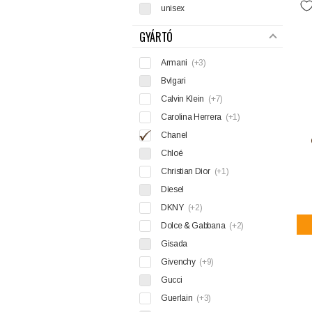
unisex
GYÁRTÓ
Armani
(+3)
Bvlgari
Calvin Klein
(+7)
Carolina Herrera
(+1)
Chanel
Chloé
Christian Dior
(+1)
Diesel
DKNY
(+2)
Dolce & Gabbana
(+2)
Gisada
Givenchy
(+9)
Gucci
Guerlain
(+3)