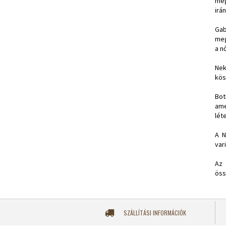
meg
irá
Gab
meg
a n
Nek
kös
Bot
ame
léte
A N
vari
Az 
öss
SZÁLLÍTÁSI INFORMÁCIÓK