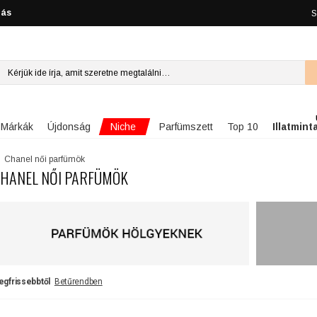
lás
S
Niche
Márkák
Újdonság
Parfümszett
Top 10
Illatmint
Chanel női parfümök
HANEL NŐI PARFÜMÖK
egfrissebbtől
Betűrendben