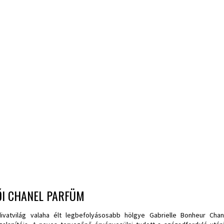
ŐI CHANEL PARFÜM
ivatvilág valaha élt legbefolyásosabb hölgye Gabrielle Bonheur Cha