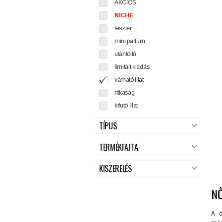
AKCIÓS
NICHE
teszter
mini parfüm
utántöltő
limitált kiadás
várható illat
ritkaság
kifutó illat
TÍPUS
TERMÉKFAJTA
KISZERELÉS
N
A d