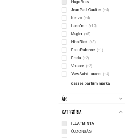
Hugo Boss
Jean Paul Gaultier
(+4)
Kenzo
(+4)
Lancôme
(+10)
Mugler
(+8)
Nina Ricci
(+3)
Paco Rabanne
(+1)
Prada
(+2)
Versace
(+2)
Yves Saint-Laurent
(+4)
összes parfüm márka
ÁR
KATEGÓRIA
ILLATMINTA
ÚJDONSÁG