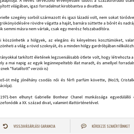
alapítója. A neves tervezőnő érvényesülni tudott a századforduló utáni 
nyított világában, igazi forradalmat kirobbantva a divatban.
rielle szegény sorból származott és igazi lázadó volt, nem sokat törődve 
rökönyödésére rövidre vágatta a haját, barnára süttette a bőrét és nadrág
ők semmi másra nem vártak, csak egy merész felszabadítóra.
i köszönhetik a hölgyek, az elegáns és kényelmes kosztümöket, valami
zönheti a világ a rövid szoknyát, és a minden hölgy gardróbjában nélkülözhe
rányokkal tarkított életének legzseniálisabb ötlete volt, hogy létrehozta 
ly a mai napig az egyik legünnepeltebb illat maradt, és amellyel forrada
znek "fiatalított" verziói is)
o5-öt még jónéhány csodás női és férfi parfüm követte, (No19, Cristalle
ációja).
1971-ben elhunyt Gabrielle Bonheur Chanel munkássága egyedülálló
zefonódik a XX. század divat, valamint illattörténetével.
VISSZAVÁSÁRLÁSI GARANCIA
KÉRDEZZE SZAKÉRTŐINKET