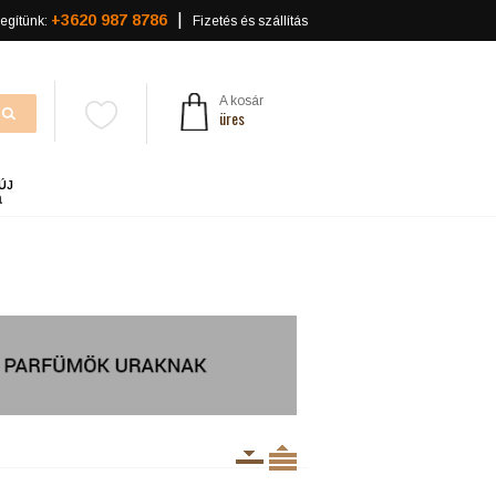
+3620 987 8786
egítünk:
Fizetés és szállítás
A kosár
üres
ÚJ
a