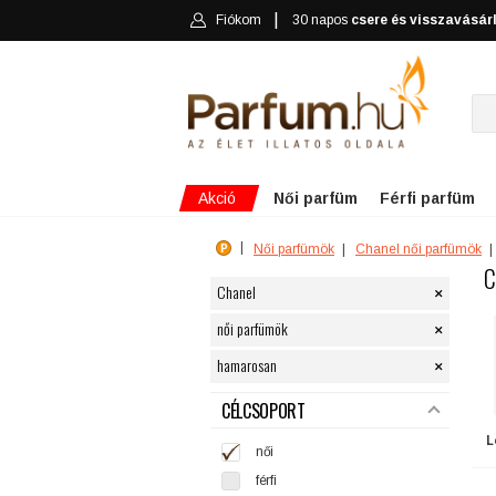
Fiókom
30 napos
csere és visszavásár
Akció
Női parfüm
Férfi parfüm
Női parfümök
Chanel női parfümök
C
×
Chanel
×
női parfümök
×
hamarosan
SZŰRÉS
CÉLCSOPORT
L
női
férfi