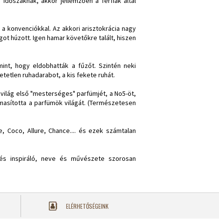
időszaknak, akkor jellemzően a férfiak által
a konvenciókkal. Az akkori arisztokrácia nagy
ot húzott. Igen hamar követőkre talált, hiszen
nt, hogy eldobhatták a fűzőt. Szintén neki
tetlen ruhadarabot, a kis fekete ruhát.
a világ első "mesterséges" parfümjét, a No5-öt,
lmasította a parfümök világát. (Természetesen
, Coco, Allure, Chance.... és ezek számtalan
 és inspiráló, neve és művészete szorosan
ELÉRHETŐSÉGEINK