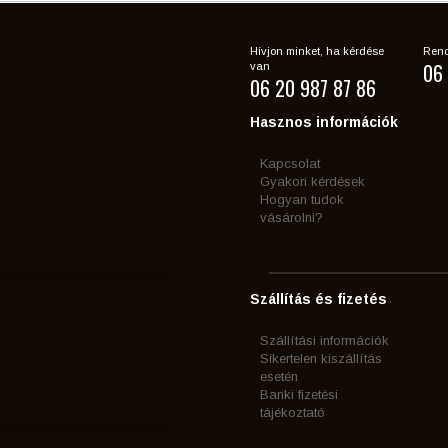
Hívjon minket, ha kérdése
Rend
06 
van
06 20 987 87 86
Hasznos információk
Kapcsolat
Gyakori kérdések
Hogyan tudok
vásárolni?
Szállítás és fizetés
Szállítási információk
Sikertelen kiszállítás
esetén
Banki fizetési
tájékoztató