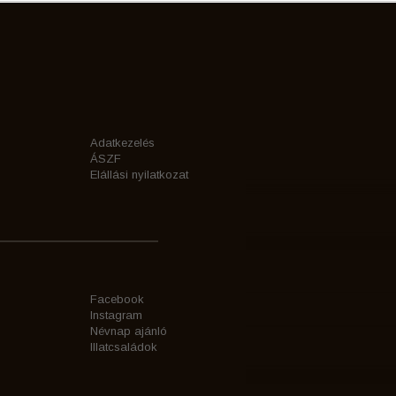
Adatkezelés
ÁSZF
Elállási nyilatkozat
Facebook
Instagram
Névnap ajánló
Illatcsaládok