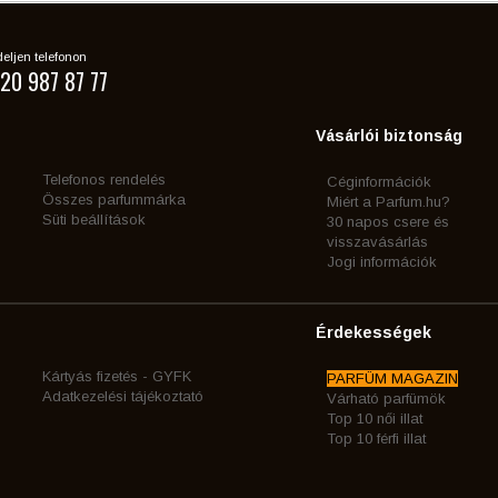
eljen telefonon
20 987 87 77
Vásárlói biztonság
Telefonos rendelés
Céginformációk
Összes parfummárka
Miért a Parfum.hu?
Süti beállítások
30 napos csere és
visszavásárlás
Jogi információk
Érdekességek
Kártyás fizetés - GYFK
PARFÜM MAGAZIN
Adatkezelési tájékoztató
Várható parfümök
Top 10 női illat
Top 10 férfi illat