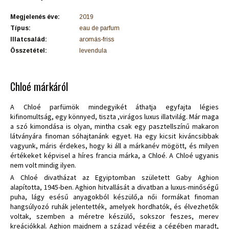
Megjelenés éve:
2019
Típus:
eau de parfum
Illatcsalád:
aromás-friss
Összetétel:
levendula
Chloé márkáról
A Chloé parfümök mindegyikét áthatja egyfajta légies
kifinomultság, egy könnyed, tiszta ,virágos luxus illatvilág. Már maga
a szó kimondása is olyan, mintha csak egy pasztellszínű makaron
látványára finoman sóhajtanánk egyet. Ha egy kicsit kiváncsibbak
vagyunk, máris érdekes, hogy ki áll a márkanév mögött, és milyen
értékeket képvisel a híres francia márka, a Chloé. A Chloé ugyanis
nem volt mindig ilyen.
A Chloé divatházat az Egyiptomban született Gaby Aghion
alapította, 1945-ben. Aghion hitvallását a divatban a luxus-minőségű
puha, lágy esésű anyagokból készülő,a női formákat finoman
hangsúlyozó ruhák jelentették, amelyek hordhatók, és élvezhetők
voltak, szemben a méretre készülő, sokszor feszes, merev
kreációkkal. Aghion majdnem a század végéig a cégében maradt,