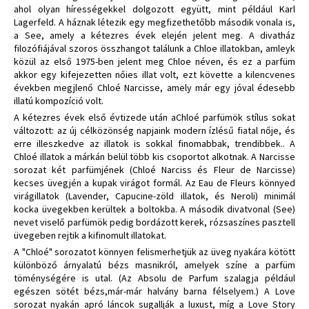
ahol olyan hírességekkel dolgozott együtt, mint például Karl
Lagerfeld. A háznak létezik egy megfizethetőbb második vonala is,
a See, amely a kétezres évek elején jelent meg. A divatház
filozófiájával szoros összhangot találunk a Chloe illatokban, amleyk
közül az első 1975-ben jelent meg Chloe néven, és ez a parfüm
akkor egy kifejezetten nőies illat volt, ezt követte a kilencvenes
években megjlenő Chloé Narcisse, amely már egy jóval édesebb
illatú kompozíció volt.
A kétezres évek első évtizede után aChloé parfümök stílus sokat
változott: az új célközönség napjaink modern ízlésű fiatal nője, és
erre illeszkedve az illatok is sokkal finomabbak, trendibbek.. A
Chloé illatok a márkán belül több kis csoportot alkotnak. A Narcisse
sorozat két parfümjének (Chloé Narciss és Fleur de Narcisse)
kecses üvegjén a kupak virágot formál. Az Eau de Fleurs könnyed
virágillatok (Lavender, Capucine-zöld illatok, és Neroli) minimál
kocka üvegekben kerültek a boltokba. A második divatvonal (See)
nevet viselő parfümök pedig bordázott kerek, rózsaszínes pasztell
üvegeben rejtik a kifinomult illatokat.
A "Chloé" sorozatot könnyen felismerhetjük az üveg nyakára kötött
különböző árnyalatú bézs masnikról, amelyek színe a parfüm
töménységére is utal. (Az Absolu de Parfum szalagja például
egészen sötét bézs,már-már halvány barna félselyem.) A Love
sorozat nyakán apró láncok sugallják a luxust, míg a Love Story