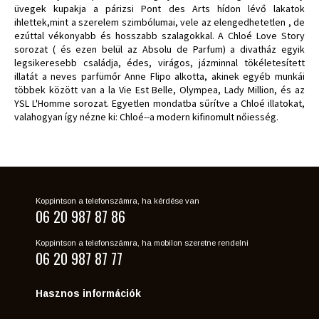
üvegek kupakja a párizsi Pont des Arts hídon lévő lakatok
ihlettek,mint a szerelem szimbólumai, vele az elengedhetetlen , de
ezúttal vékonyabb és hosszabb szalagokkal. A Chloé Love Story
sorozat ( és ezen belül az Absolu de Parfum) a divatház egyik
legsikeresebb családja, édes, virágos, jázminnal tökéletesített
illatát a neves parfümőr Anne Flipo alkotta, akinek egyéb munkái
többek között van a la Vie Est Belle, Olympea, Lady Million, és az
YSL L'Homme sorozat. Egyetlen mondatba sűrítve a Chloé illatokat,
valahogyan így nézne ki: Chloé--a modern kifinomult nőiesség.
Koppintson a telefonszámra, ha kérdése van
06 20 987 87 86
Koppintson a telefonszámra, ha mobilon szeretne rendelni
06 20 987 87 77
Hasznos információk