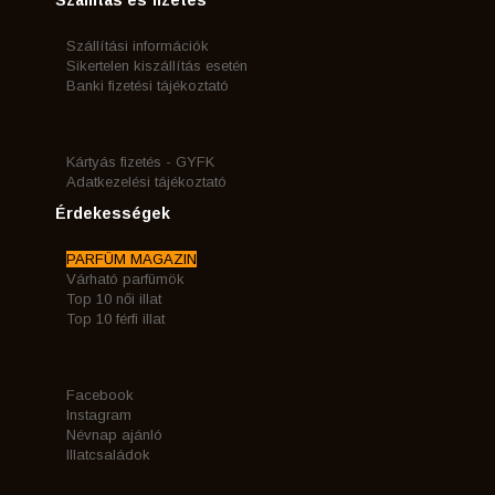
Szállítás és fizetés
Szállítási információk
Sikertelen kiszállítás esetén
Banki fizetési tájékoztató
Kártyás fizetés - GYFK
Adatkezelési tájékoztató
Érdekességek
PARFÜM MAGAZIN
Várható parfümök
Top 10 női illat
Top 10 férfi illat
Facebook
Instagram
Névnap ajánló
Illatcsaládok