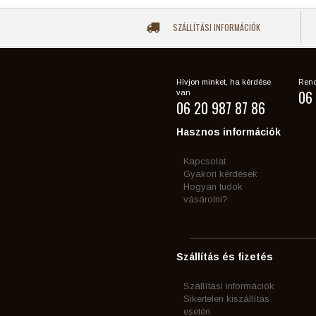
SZÁLLÍTÁSI INFORMÁCIÓK
Hívjon minket, ha kérdése
Rend
06 
van
06 20 987 87 86
Hasznos információk
Kapcsolat
Gyakori kérdések
Hogyan tudok
vásárolni?
Szállítás és fizetés
Szállítási információk
Sikertelen kiszállítás
esetén