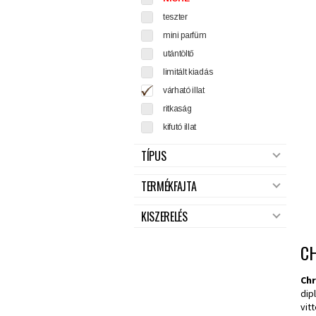
teszter
mini parfüm
utántöltő
limitált kiadás
várható illat
ritkaság
kifutó illat
TÍPUS
TERMÉKFAJTA
KISZERELÉS
CH
Chr
dip
vit