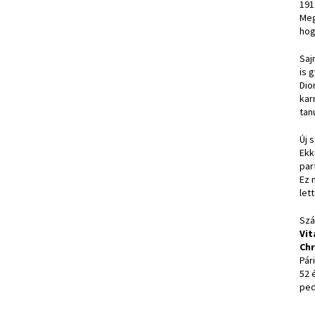
191
Meg
hog
Saj
is 
Dio
kar
tan
Új 
Ekk
par
Ez 
let
Szá
Vit
Chr
Pár
52 
ped