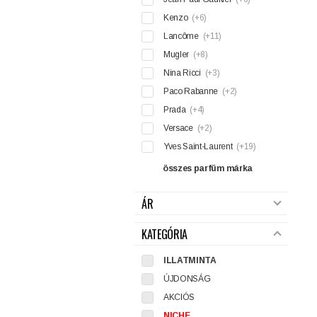
Kenzo
(+6)
Lancôme
(+11)
Mugler
(+8)
Nina Ricci
(+3)
Paco Rabanne
(+2)
Prada
(+4)
Versace
(+2)
Yves Saint-Laurent
(+19)
összes parfüm márka
ÁR
KATEGÓRIA
ILLATMINTA
ÚJDONSÁG
AKCIÓS
NICHE