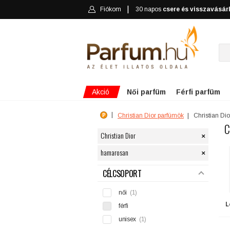
Fiókom
30 napos
csere és visszavásár
Akció
Női parfüm
Férfi parfüm
Christian Dior parfümök
Christian Di
C
×
Christian Dior
×
hamarosan
SZŰRÉS
CÉLCSOPORT
női
(1)
L
férfi
unisex
(1)