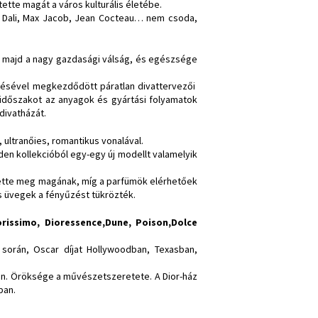
ette magát a város kulturális életébe.
ak: Dali, Max Jacob, Jean Cocteau… nem csoda,
, majd a nagy gazdasági válság, és egészsége
térésével megkezdődött páratlan divattervezői
z időszakot az anyagok és gyártási folyamatok
divatházát.
 ultranőies, romantikus vonalával.
en kollekcióból egy-egy új modellt valamelyik
hette meg magának, míg a parfümök elérhetőek
s üvegek a fényűzést tükrözték.
orissimo, Dioressence,Dune, Poison,Dolce
során, Oscar díjat Hollywoodban, Texasban,
án. Öröksége a művészetszeretete. A Dior-ház
ban.