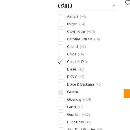
GYÁRTÓ
Armani
(+4)
Bvlgari
(+4)
Calvin Klein
(+14)
Carolina Herrera
(+6)
Chanel
(+2)
Chloé
(+6)
Christian Dior
Diesel
(+1)
DKNY
(+2)
Dolce & Gabbana
(+5)
Gisada
Givenchy
(+14)
Gucci
(+3)
Guerlain
(+12)
Hugo Boss
(+2)
Jean Paul Gaultier
(+6)