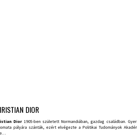
RISTIAN DIOR
istian Dior
1905-ben született Normandiában, gazdag családban. Gyerm
lomata pályára szánták, ezért elvégezte a Politikai Tudományok Akadé
te…