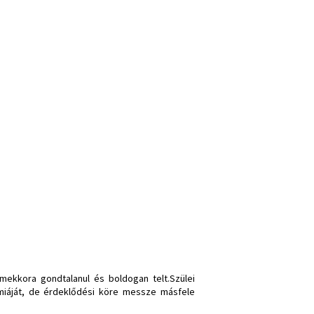
ekkora gondtalanul és boldogan telt.Szülei
miáját, de érdeklődési köre messze másfele