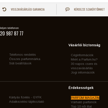
VISSZAVÁSÁRLÁSI GARANCIA
KÉRDEZZE SZAKÉRTŐINKET
eljen telefonon
20 987 87 77
Vásárlói biztonság
Telefonos rendelés
Céginformációk
Összes parfummárka
Miért a Parfum.hu?
Süti beállítások
30 napos csere és
visszavásárlás
Jogi információk
Érdekességek
Kártyás fizetés - GYFK
PARFÜM MAGAZIN
Adatkezelési tájékoztató
Várható parfümök
Top 10 női illat