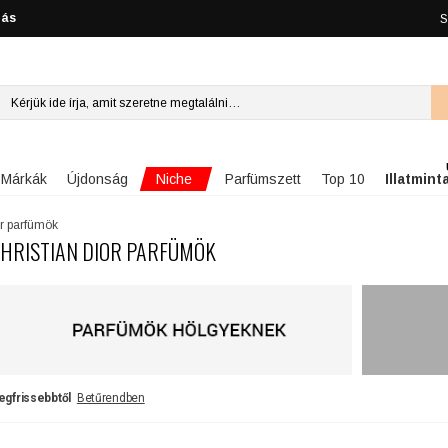
lás
S
Niche
Márkák
Újdonság
Parfümszett
Top 10
Illatmint
or parfümök
HRISTIAN DIOR PARFÜMÖK
egfrissebbtől
Betűrendben