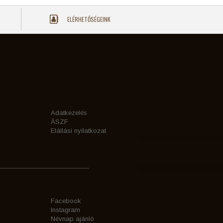
ELÉRHETŐSÉGEINK
Adatkezelés
ÁSZF
Elállási nyilatkozat
Facebook
Instagram
Névnap ajánló