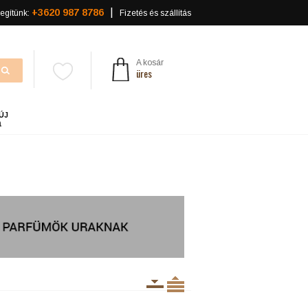
+3620 987 8786
egítünk:
Fizetés és szállítás
A kosár
üres
ÚJ
a