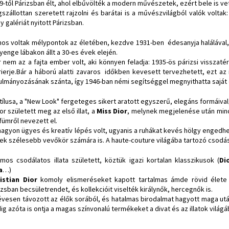
9-től Párizsban élt, ahol elbűvölték a modern művészetek, ezért bele is vet
szállottan szeretett rajzolni és barátai is a művészvilágból valók volt
y galériát nyitott Párizsban.
nos voltak mélypontok az életében, kezdve 1931-ben édesanyja halálával
gyenge lábakon állt a 30-es évek elején.
r nem az a fajta ember volt, aki könnyen feladja: 1935-ös párizsi vissza
rierje.Bár a háború alatti zavaros időkben kevesett tervezhetett, ezt a
ulmányozásának szánta, így 1946-ban némi segítséggel megnyithatta saját 
stílusa, a "New Look" fergeteges sikert aratott egyszerű, elegáns formáival,
or született meg az első illat, a
Miss Dior
, melynek megjelenése után mind
fümről nevezett el.
nagyon ügyes és kreatív lépés volt, ugyanis a ruhákat kevés hölgy enged
tek szélesebb vevőkör számára is. A haute-couture világába tartozó csodá
mos csodálatos illata született, köztük igazi kortalan klasszikusok (
Di
a
…)
istian Dior
komoly elismeréseket kapott tartalmas ámde rövid élete 
izsban becsületrendet, és kollekcióit viselték királynők, hercegnők is.
évesen távozott az élők sorából, és hatalmas birodalmat hagyott maga ut
ig azóta is ontja a magas színvonalú termékeket a divat és az illatok világá