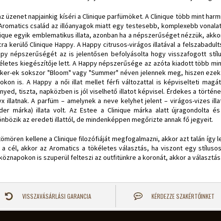
az üzenet napjainkig kíséri a Clinique parfümöket. A Clinique több mint harm
Aromatics család az illóanyagok miatt egy testesebb, komplexebb vonalat 
nique egyik emblematikus illata, azonban ha a népszerűséget nézzük, akkor 
cra kerülő Clinique Happy. A Happy citrusos-virágos illatával a felszabadu
py népszerűségét az is jelentősen befolyásolta hogy visszafogott stíl
életes kiegészítője lett. A Happy népszerűsége az azóta kiadott több mi
nker-ek sokszor "Bloom" vagy "Summer" néven jelennek meg, hiszen ezek a
okon is. A Happy a női illat mellet férfi változattal is képviselteti mag
nyed, tiszta, napközben is jól viselhető illatot képvisel. Érdekes a tört
yx illatnak. A parfüm – amelynek a neve kelyhet jelent – virágos-vizes ill
der márka) illata volt. Az Estee a Clinique márka alatt újragondolta 
önbözik az eredeti illattól, de mindenképpen megőrizte annak fő jegyeit.
tömören kellene a Clinique filozófiáját megfogalmazni, akkor azt talán így 
at a cél, akkor az Aromatics a tökéletes választás, ha viszont egy stíluso
köznapokon is szuperül felteszi az outfitünkre a koronát, akkor a választás
VISSZAVÁSÁRLÁSI GARANCIA
KÉRDEZZE SZAKÉRTŐINKET