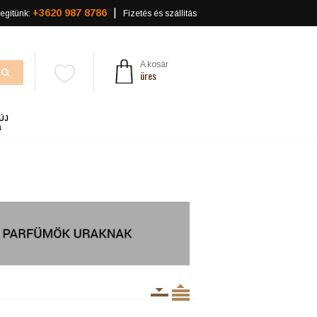
+3620 987 8786
egítünk:
Fizetés és szállítás
A kosár
üres
ÚJ
a