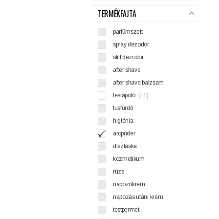
TERMÉKFAJTA
parfümszett
spray dezodor
stift dezodor
after shave
after shave balzsam
testápoló
(+1)
tusfürdő
higiénia
arcpúder
dísztáska
kozmetikum
rúzs
napozókrém
napozás utáni krém
testpermet