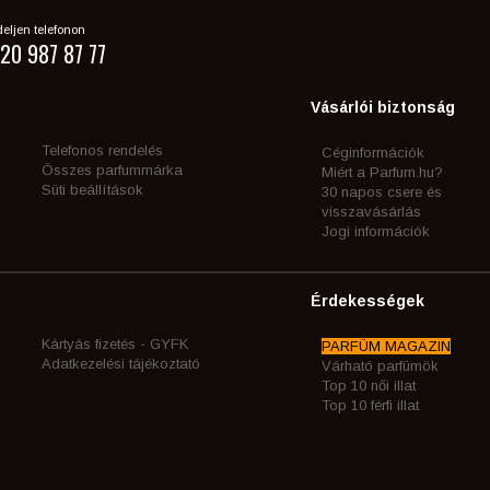
eljen telefonon
20 987 87 77
Vásárlói biztonság
Telefonos rendelés
Céginformációk
Összes parfummárka
Miért a Parfum.hu?
Süti beállítások
30 napos csere és
visszavásárlás
Jogi információk
Érdekességek
Kártyás fizetés - GYFK
PARFÜM MAGAZIN
Adatkezelési tájékoztató
Várható parfümök
Top 10 női illat
Top 10 férfi illat