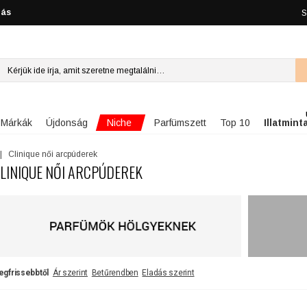
lás
S
Niche
Márkák
Újdonság
Parfümszett
Top 10
Illatmint
Clinique női arcpúderek
LINIQUE NŐI ARCPÚDEREK
egfrissebbtől
Ár szerint
Betűrendben
Eladás szerint