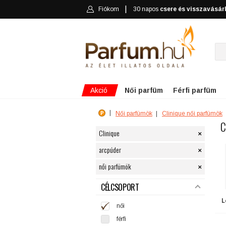
Fiókom
30 napos
csere és visszavásár
Akció
Női parfüm
Férfi parfüm
Női parfümök
Clinique női parfümök
C
×
Clinique
×
arcpúder
×
női parfümök
SZŰRÉS
CÉLCSOPORT
L
női
férfi