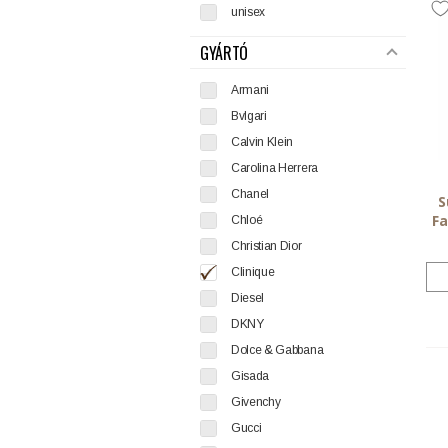
unisex
GYÁRTÓ
Armani
Bvlgari
Calvin Klein
Carolina Herrera
Chanel
S
Fa
Chloé
Christian Dior
Clinique
Diesel
DKNY
Dolce & Gabbana
Gisada
Givenchy
Gucci