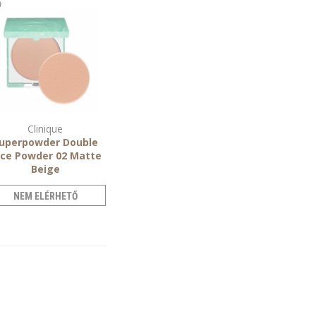
Clinique
uperpowder Double
ce Powder 02 Matte
Beige
arcpúder hölgyeknek
NEM ELÉRHETŐ