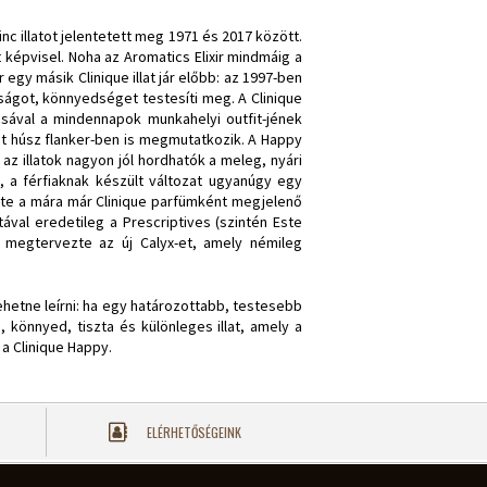
inc illatot jelentetett meg 1971 és 2017 között.
képvisel. Noha az Aromatics Elixir mindmáig a
egy másik Clinique illat jár előbb: az 1997-ben
ltságot, könnyedséget testesíti meg. A Clinique
usával a mindennapok munkahelyi outfit-jének
nt húsz flanker-ben is megmutatkozik. A Happy
z illatok nagyon jól hordhatók a meleg, nyári
át, a férfiaknak készült változat ugyanúgy egy
énete a mára már Clinique parfümként megjelenő
atával eredetileg a Prescriptives (szintén Este
és megtervezte az új Calyx-et, amely némileg
lehetne leírni: ha egy határozottabb, testesebb
s, könnyed, tiszta és különleges illat, amely a
 a Clinique Happy.
ELÉRHETŐSÉGEINK