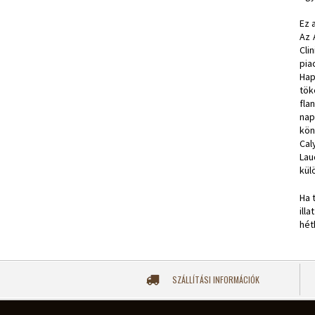
Ez 
Az 
Cli
pia
Hap
tök
fla
nap
kön
Cal
Lau
kül
Ha 
ill
hét
SZÁLLÍTÁSI INFORMÁCIÓK