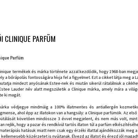
I CLINIQUE PARFÜM
nique Parfüm
linique termékek és márka története azzal kezdődik, hogy 1968-ban megje
ly a bőrápolás fontosságára hívja fel a figyelmet. Ezt a cikket látja meg a
mutatja mindezt anyósának Estee-nek és miután sikerül rátalálniuk a cik
Estee Lauder név alatt megszületik a Clinique márka, amely mára a vilá
te ki magát.
árka védjegye mindmáig a 100% illatmentes és antiallergén kozmetik
gmense, ahol épp az illatokon van a hangsúly: a Clinique parfümök. Az első 
ütálását követően mindössze 3 évvel megjelent, és nem más volt, mint 
an rejlik, hogy a pazar és rendkívül tartós illaton túl a parfüm elkészítés
materápiás hatásuk miatt nem csak egy érzéki illattal ajándékozzák meg 
 kellemesebb közérzetet is nyújtanak. Élvezd az illatot és érezd jól magad!