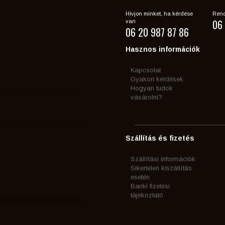
Hívjon minket, ha kérdése
Rend
06 
van
06 20 987 87 86
Hasznos információk
Kapcsolat
Gyakori kérdések
Hogyan tudok
vásárolni?
Szállítás és fizetés
Szállítási információk
Sikertelen kiszállítás
esetén
Banki fizetési
tájékoztató