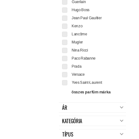
Guerlain
Hugo Boss
Jean Paul Gaultier
Kenzo
Lancôme
Mugler
Nina Ricci
Paco Rabanne
Prada
Versace
Yves Saint-Laurent
összes parfüm márka
ÁR
KATEGÓRIA
TÍPUS