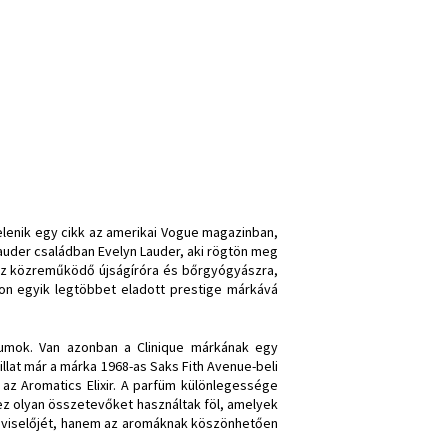
lenik egy cikk az amerikai Vogue magazinban,
 Lauder családban Evelyn Lauder, aki rögtön meg
khez közreműködő újságíróra és bőrgyógyászra,
gon egyik legtöbbet eladott prestige márkává
umok. Van azonban a Clinique márkának egy
illat már a márka 1968-as Saks Fith Avenue-beli
az Aromatics Elixir. A parfüm különlegessége
éhez olyan összetevőket használtak föl, amelyek
a viselőjét, hanem az aromáknak köszönhetően