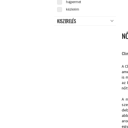
hajpermet
kézkrém
KISZERELÉS
NŐ
Cli
A C
ame
is 
az 
nőt
A m
sze
deb
abb
aro
egy