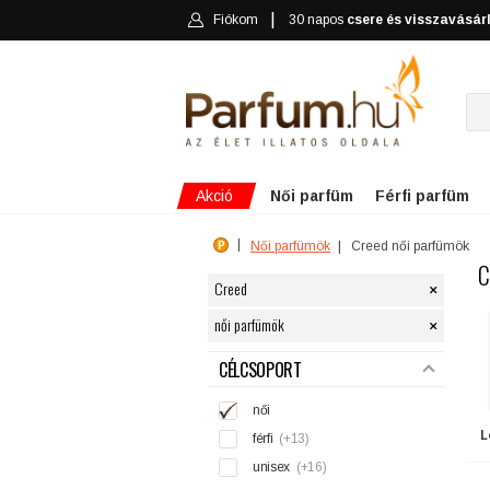
Fiókom
30 napos
csere és visszavásár
Akció
Női parfüm
Férfi parfüm
Női parfümök
Creed női parfümök
C
×
Creed
×
női parfümök
SZŰRÉS
CÉLCSOPORT
női
L
férfi
(+13)
unisex
(+16)