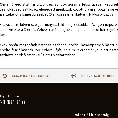
Olivier Creed által irányított cég az idők során a felső tízezer képvisel
cegnőket szolgált ki. Az elégedett megbízók között olyan impozáns neveket
lusérzékéről is ismert Erzsébet (Sisi) császárné, illetve II. Miklós orosz cár.
X. század is bőven szolgált megtisztelő megbízásokkal. Az igen népszer
vesen viselte a Creed's Vetiver illatát, míg az ünnepelt monacói hercegnő,
esett.
évek során megszámlálhatatlan szebbnél-szebb illatkompozíció látott na
epelte fennállásának 250. évfordulóját, és a múlt eredményei elött tiszte
nyitotta az első amerikai üzletét Manhattanben.
VISSZAVÁSÁRLÁSI GARANCIA
KÉRDEZZE SZAKÉRTŐINKET
eljen telefonon
20 987 87 77
Vásárlói biztonság