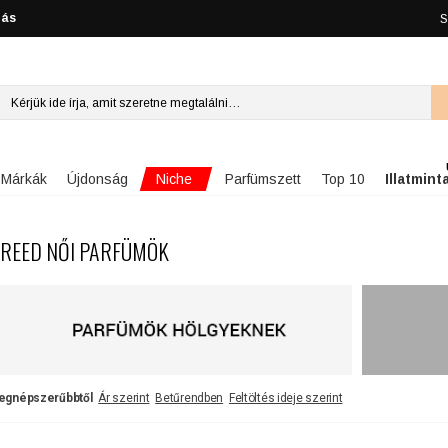
lás
S
Niche
Márkák
Újdonság
Parfümszett
Top 10
Illatmint
REED NŐI PARFÜMÖK
egnépszerűbbtől
Ár szerint
Betűrendben
Feltöltés ideje szerint