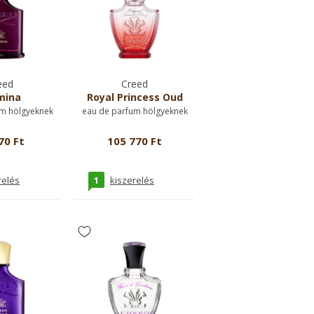
eed
Creed
mina
Royal Princess Oud
m hölgyeknek
eau de parfum hölgyeknek
70 Ft
105 770 Ft
1
relés
kiszerelés