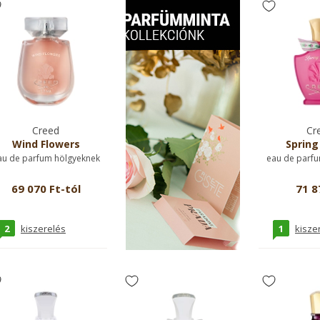
Creed
Cr
Wind Flowers
Spring
au de parfum hölgyeknek
eau de parfu
69 070 Ft-tól
71 8
2
1
kiszerelés
kisze