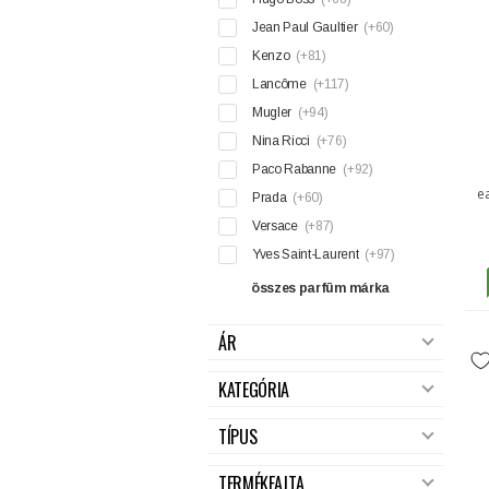
Jean Paul Gaultier
(+60)
Kenzo
(+81)
Lancôme
(+117)
Mugler
(+94)
Nina Ricci
(+76)
Paco Rabanne
(+92)
e
Prada
(+60)
Versace
(+87)
Yves Saint-Laurent
(+97)
összes parfüm márka
ÁR
KATEGÓRIA
TÍPUS
TERMÉKFAJTA