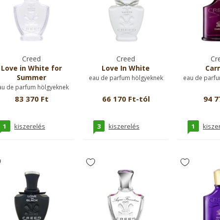
Creed
Creed
Cr
Love in White for
Love In White
Car
Summer
eau de parfum hölgyeknek
eau de parfu
au de parfum hölgyeknek
83 370 Ft
66 170 Ft-tól
94 7
1
3
1
kiszerelés
kiszerelés
kisze