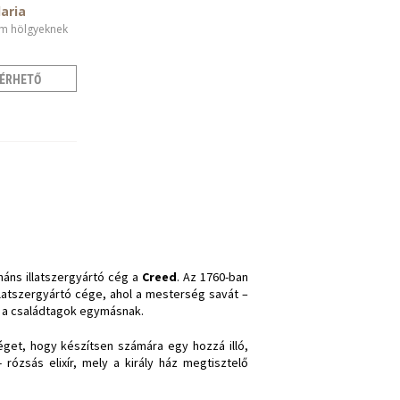
aria
m hölgyeknek
ÉRHETŐ
náns illatszergyártó cég a
Creed
. Az 1760-ban
 illatszergyártó cége, ahol a mesterség savát –
t a családtagok egymásnak.
éget, hogy készítsen számára egy hozzá illó,
 rózsás elixír, mely a király ház megtisztelő