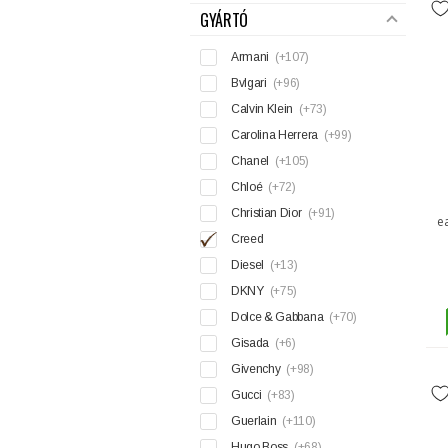
GYÁRTÓ
Armani
(+107)
Bvlgari
(+96)
Calvin Klein
(+73)
Carolina Herrera
(+99)
Chanel
(+105)
Chloé
(+72)
Christian Dior
(+91)
e
Creed
Diesel
(+13)
DKNY
(+75)
Dolce & Gabbana
(+70)
Gisada
(+6)
Givenchy
(+98)
Gucci
(+83)
Guerlain
(+110)
Hugo Boss
(+68)