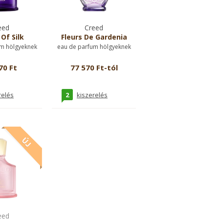
eed
Creed
Of Silk
Fleurs De Gardenia
m hölgyeknek
eau de parfum hölgyeknek
70 Ft
77 570 Ft-tól
2
relés
kiszerelés
eed