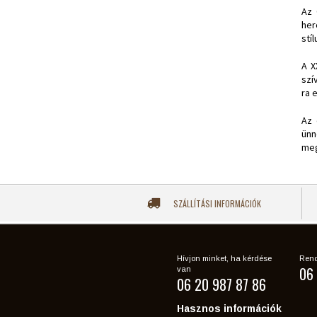
Az 
her
stí
A X
szí
ra 
Az 
ünn
meg
SZÁLLÍTÁSI INFORMÁCIÓK
Hívjon minket, ha kérdése
Rend
06 
van
06 20 987 87 86
Hasznos információk