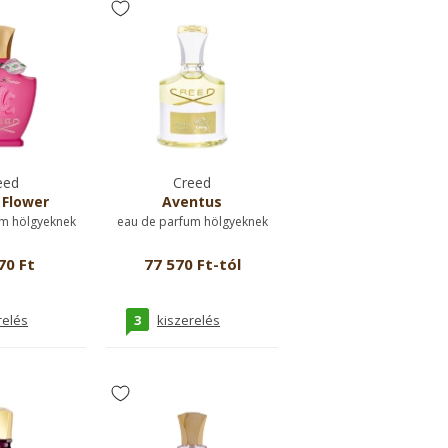
eed
Creed
 Flower
Aventus
m hölgyeknek
eau de parfum hölgyeknek
70 Ft
77 570 Ft-tól
3
relés
kiszerelés