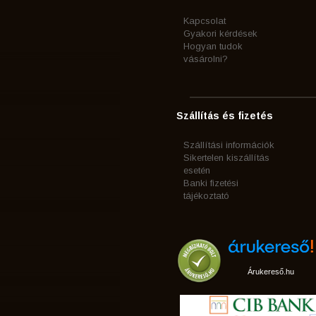
Kapcsolat
Gyakori kérdések
Hogyan tudok
vásárolni?
Szállítás és fizetés
Szállítási információk
Sikertelen kiszállítás
esetén
Banki fizetési
tájékoztató
Árukereső.hu