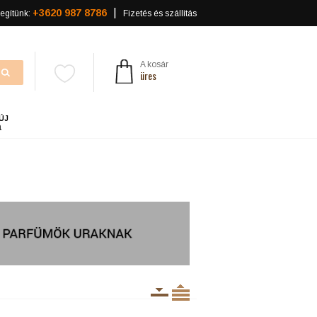
+3620 987 8786
egítünk:
Fizetés és szállítás
A kosár
üres
ÚJ
a