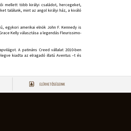
ői mellett több királyi családot, hercegeket,
 találunk, mint az angol királyi ház, a kiváló
ű, egykori amerikai elnök John F. Kennedy is
 Grace Kelly választása a legendás Fleurissimo-
pvilágot. A patináns Creed vállalat 2010-ben
legve kiadta az elragadó illatú Aventus –t és
ELÉRHETŐSÉGEINK