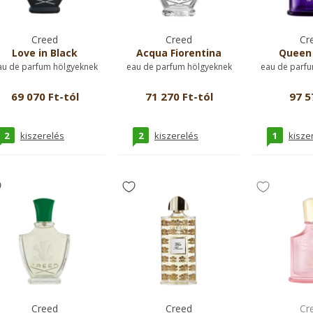
Creed
Creed
Cr
Love in Black
Acqua Fiorentina
Queen 
au de parfum hölgyeknek
eau de parfum hölgyeknek
eau de parfu
69 070 Ft-tól
71 270 Ft-tól
97 5
2
2
1
kiszerelés
kiszerelés
kisze
Creed
Creed
Cr