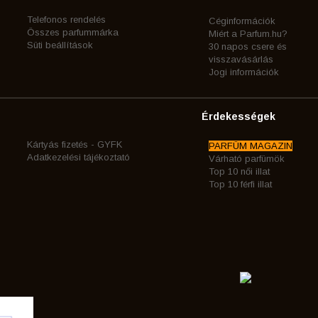
Telefonos rendelés
Céginformációk
Összes parfummárka
Miért a Parfum.hu?
Süti beállítások
30 napos csere és
visszavásárlás
Jogi információk
Érdekességek
Kártyás fizetés - GYFK
PARFÜM MAGAZIN
Adatkezelési tájékoztató
Várható parfümök
Top 10 női illat
Top 10 férfi illat