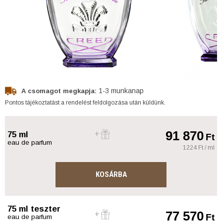
1-3 munkanap
A csomagot megkapja:
Pontos tájékoztatást a rendelést feldolgozása után küldünk.
91 870
75 ml
Ft
eau de parfum
1224 Ft / ml
KOSÁRBA
75 ml teszter
77 570
Ft
eau de parfum