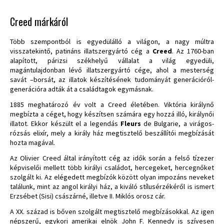
Creed márkáról
Több szempontból is egyedülálló a világon, a nagy múltra
visszatekintő, patináns illatszergyártó cég a
Creed
. Az 1760-ban
alapított, párizsi székhelyű vállalat a világ egyedüli,
magántulajdonban lévő illatszergyártó cége, ahol a mesterség
savát –borsát, az illatok készítésének tudományát generációról-
generációra adták át a családtagok egymásnak.
1885 meghatározó év volt a Creed életében. Viktória királynő
megbízta a céget, hogy készítsen számára egy hozzá illó, királynői
illatot. Ekkor készült el a legendás
Fleurs
de Bulgarie, a virágos-
rózsás elixír, mely a király ház megtisztelő beszállítói megbízását
hozta magával.
Az Olivier Creed által irányított cég az idők során a felső tízezer
képviselői mellett több királyi családot, hercegeket, hercegnőket
szolgált ki. Az elégedett megbízók között olyan impozáns neveket
találunk, mint az angol királyi ház, a kiváló stílusérzékéről is ismert
Erzsébet (Sisi) császárné, illetve II. Miklós orosz cár.
A XX. század is bőven szolgált megtisztelő megbízásokkal. Az igen
népszerű, egykori amerikai elnök John F. Kennedy is szívesen