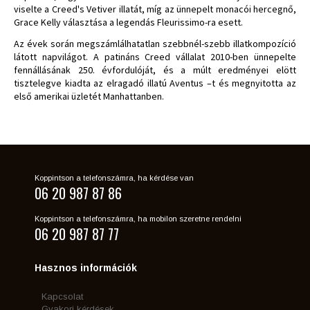
viselte a Creed's Vetiver illatát, míg az ünnepelt monacói hercegnő,
Grace Kelly választása a legendás Fleurissimo-ra esett.
Az évek során megszámlálhatatlan szebbnél-szebb illatkompozíció
látott napvilágot. A patináns Creed vállalat 2010-ben ünnepelte
fennállásának 250. évfordulóját, és a múlt eredményei elött
tisztelegve kiadta az elragadó illatú Aventus –t és megnyitotta az
első amerikai üzletét Manhattanben.
Koppintson a telefonszámra, ha kérdése van
06 20 987 87 86
Koppintson a telefonszámra, ha mobilon szeretne rendelni
06 20 987 87 77
Hasznos információk
Kapcsolat
Gyakori kérdések