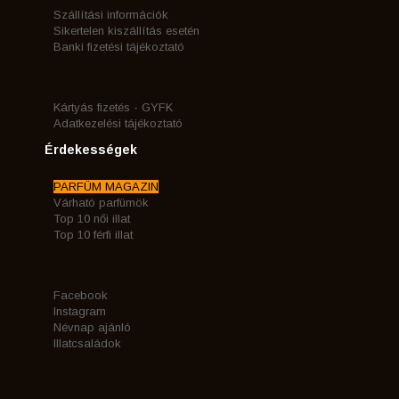
Szállítási információk
Sikertelen kiszállítás esetén
Banki fizetési tájékoztató
Kártyás fizetés - GYFK
Adatkezelési tájékoztató
Érdekességek
PARFÜM MAGAZIN
Várható parfümök
Top 10 női illat
Top 10 férfi illat
Facebook
Instagram
Névnap ajánló
Illatcsaládok