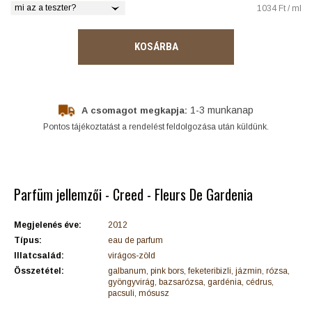
mi az a teszter?
1034 Ft / ml
KOSÁRBA
1-3 munkanap
A csomagot megkapja:
Pontos tájékoztatást a rendelést feldolgozása után küldünk.
Parfüm jellemzői - Creed - Fleurs De Gardenia
Megjelenés éve:
2012
Típus:
eau de parfum
Illatcsalád:
virágos-zöld
Összetétel:
galbanum, pink bors, feketeribizli, jázmin, rózsa,
gyöngyvirág, bazsarózsa, gardénia, cédrus,
pacsuli, mósusz