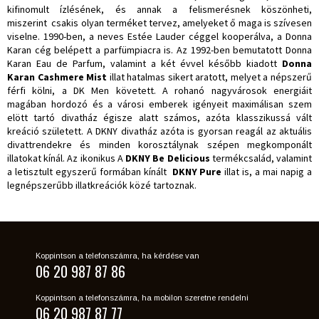
kifinomult ízlésének, és annak a felismerésnek köszönheti,
miszerint csakis olyan terméket tervez, amelyeket ő maga is szívesen
viselne. 1990-ben, a neves Estée Lauder céggel kooperálva, a Donna
Karan cég belépett a parfümpiacra is. Az 1992-ben bemutatott Donna
Karan Eau de Parfum, valamint a két évvel később kiadott
Donna
Karan Cashmere Mist
illat hatalmas sikert aratott, melyet a népszerű
férfi kölni, a DK Men követett. A rohanó nagyvárosok energiáit
magában hordozó és a városi emberek igényeit maximálisan szem
elött tartó divatház égisze alatt számos, azóta klasszikussá vált
kreáció született. A DKNY divatház azóta is gyorsan reagál az aktuális
divattrendekre és minden korosztálynak szépen megkomponált
illatokat kínál. Az ikonikus A
DKNY Be Delicious
termékcsalád, valamint
a letisztult egyszerű formában kínált
DKNY Pure
illat is, a mai napig a
legnépszerűbb illatkreációk közé tartoznak.
Koppintson a telefonszámra, ha kérdése van
06 20 987 87 86
Koppintson a telefonszámra, ha mobilon szeretne rendelni
06 20 987 87 77