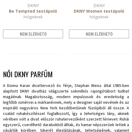
DKNY
DKNY
Be Tempted testápoló
DKNY Women testápoló
hölgyeknek
hölgyeknek
NEM ELÉRHETŐ
NEM ELÉRHETŐ
NŐI DKNY PARFÜM
A Donna Karan divattervező és férje, Stephan Weiss által 1985-ben
alapított DKNY divatház világszerte sokmilliós rajongótábort tudhat
magáénak. Magabiztosság, modern impulzusok és eredetiség a
legfőbb ismérvei a márkanévnek, mely a designer saját nevének és az
inspiráló nagyváros New York kezdőbetűinek fúziójából áll össze. A
család ruhakészítéssel foglalkozott, így a tehetséges lány, akinek
vérében volt a divat először ruhatervezőként szerzett hírnevet. Ruhái
egyszerű, cserélhető darabokból álltak, és hamar népszerűek lettek a
vásárlók körében. Sikerét éleslátásának, tehetségének, valamint