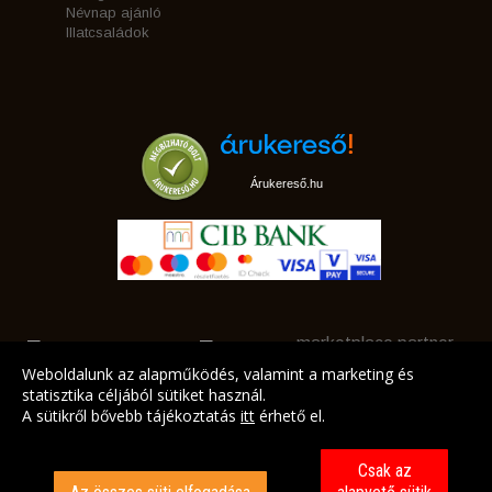
Névnap ajánló
Illatcsaládok
Árukereső.hu
marketplace partner
Weboldalunk az alapműködés, valamint a marketing és
statisztika céljából sütiket használ.
A sütikről bővebb tájékoztatás
itt
érhető el.
A LEGJOBB AJÁNLATAINK AZ ÖN CÍMÉRE!
Csak az