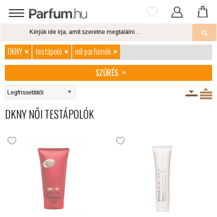
DKNY
testápoló
női parfümök
SZŰRÉS
DKNY NŐI TESTÁPOLÓK