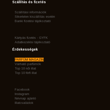
Szállítás és fizetés
Szállítási információk
Sikertelen kiszállítás esetén
Banki fizetési tájékoztató
Kártyás fizetés - GYFK
Adatkezelési tájékoztató
Érdekességek
PARFÜM MAGAZIN
Várható parfümök
Top 10 női illat
Top 10 férfi illat
Facebook
Instagram
Névnap ajánló
Illatcsaládok