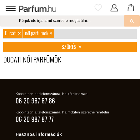
Ducati
női parfümök
SZŰRÉS
DUCATI NŐI PARFÜMÖK
Koppintson a telefonszámra, ha kérdése van
06 20 987 87 86
Koppintson a telefonszámra, ha mobilon szeretne rendelni
06 20 987 87 77
Hasznos információk