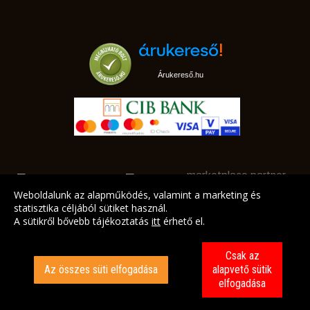
Árukereső.hu
marketplace partner
Weboldalunk az alapműködés, valamint a marketing és
statisztika céljából sütiket használ.
A sütikről bővebb tájékoztatás
itt
érhető el.
A LEGJOBB AJÁNLATAINK AZ ÖN CÍMÉRE!
Csak az
Az összes süti elfogadása
alapvető sütik
elfogadása