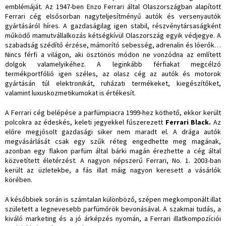
emblémáját. Az 1947-ben Enzo Ferrari által Olaszországban alapított
Ferrari cég elsősorban nagyteljesítményű autók és versenyautók
gyártásáról híres. A gazdaságilag igen stabil, részvénytársaságként
működő mamutvállalkozás kétségkívül Olaszország egyik védjegye. A
szabadság szédítő érzése, mámorító sebesség, adrenalin és lóerők…
Nincs férfi a világon, aki ösztönös módon ne vonzódna az említett
dolgok valamelyikéhez. A leginkább férfiakat megcélzó
termékportfólió igen széles, az olasz cég az autók és motorok
gyártásán túl elektronikát, ruházati termékeket, kiegészítőket,
valamint luxuskozmetikumokat is értékesít.
A Ferrari cég belépése a parfümpiacra 1999-hez köthető, ekkor került
polcokra az édeskés, keleti jegyekkel fűszerezett
Ferrari Black.
Az
előre megjósolt gazdasági siker nem maradt el. A drága autók
megvásárlását csak egy szűk réteg engedhette meg magának,
azonban egy flakon parfüm által bárki magán érezhette a cég által
közvetített életérzést. A nagyon népszerű Ferrari, No. 1. 2003-ban
került az üzletekbe, a fás illat máig nagyon keresett a vásárlók
körében.
A későbbiek során is számtalan különböző, szépen megkomponált illat
született a legnevesebb parfümőrök bevonásával. A szakmai tudás, a
kiváló marketing és a jó árképzés nyomán, a Ferrari illatkompozíciói