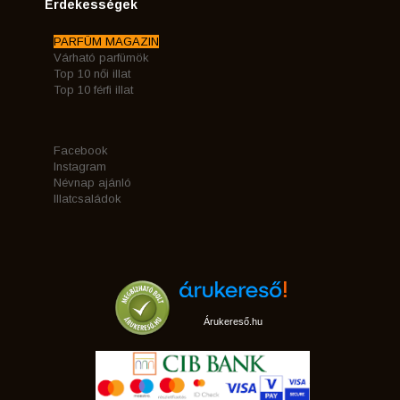
Érdekességek
PARFÜM MAGAZIN
Várható parfümök
Top 10 női illat
Top 10 férfi illat
Facebook
Instagram
Névnap ajánló
Illatcsaládok
Árukereső.hu