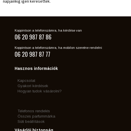
napjainkig igen keresettek.
Koppintson a telefonszámra, ha kérdése van
06 20 987 87 86
Koppintson a telefonszámra, ha mobilon szeretne rendelni
06 20 987 87 77
Hasznos információk
Kapcsolat
Gyakori kérdések
Hogyan tudok vásárolni?
Telefonos rendelés
Összes parfummárka
Süti beállítások
Vásárlói biztonság