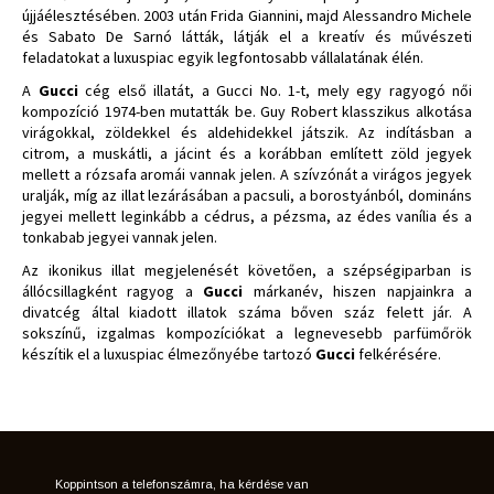
újjáélesztésében. 2003 után Frida Giannini, majd Alessandro Michele
és Sabato De Sarnó látták, látják el a kreatív és művészeti
feladatokat a luxuspiac egyik legfontosabb vállalatának élén.
A
Gucci
cég első illatát, a Gucci No. 1-t, mely egy ragyogó női
kompozíció 1974-ben mutatták be. Guy Robert klasszikus alkotása
virágokkal, zöldekkel és aldehidekkel játszik. Az indításban a
citrom, a muskátli, a jácint és a korábban említett zöld jegyek
mellett a rózsafa aromái vannak jelen. A szívzónát a virágos jegyek
uralják, míg az illat lezárásában a pacsuli, a borostyánból, domináns
jegyei mellett leginkább a cédrus, a pézsma, az édes vanília és a
tonkabab jegyei vannak jelen.
Az ikonikus illat megjelenését követően, a szépségiparban is
állócsillagként ragyog a
Gucci
márkanév, hiszen napjainkra a
divatcég által kiadott illatok száma bőven száz felett jár. A
sokszínű, izgalmas kompozíciókat a legnevesebb parfümőrök
készítik el a luxuspiac élmezőnyébe tartozó
Gucci
felkérésére.
Koppintson a telefonszámra, ha kérdése van