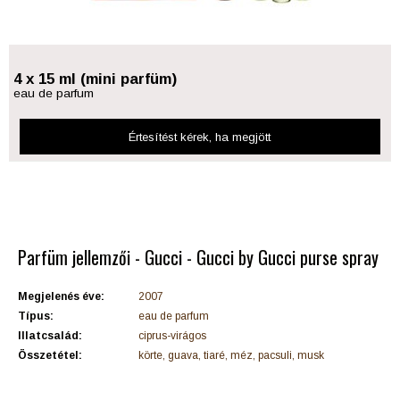
4 x 15 ml (mini parfüm)
eau de parfum
Értesítést kérek
, ha megjött
Parfüm jellemzői - Gucci - Gucci by Gucci purse spray
Megjelenés éve:
2007
Típus:
eau de parfum
Illatcsalád:
ciprus-virágos
Összetétel:
körte, guava, tiaré, méz, pacsuli, musk