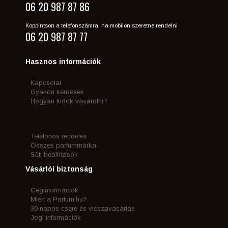
06 20 987 87 86
Koppintson a telefonszámra, ha mobilon szeretne rendelni
06 20 987 87 77
Hasznos információk
Kapcsolat
Gyakori kérdések
Hogyan tudok vásárolni?
Telefonos rendelés
Összes parfummárka
Süti beállítások
Vásárlói biztonság
Céginformációk
Miért a Parfum.hu?
30 napos csere és visszavásárlás
Jogi információk