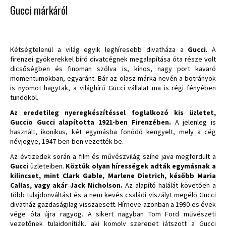
Gucci márkáról
Kétségtelenül a világ egyik leghíresebb divatháza a
Gucci
. A
firenzei gyökerekkel bíró divatcégnek megalapítása óta része volt
dicsőségben és finoman szólva is, kínos, nagy port kavaró
momentumokban, egyaránt. Bár az olasz márka nevén a botrányok
is nyomot hagytak, a világhírű Gucci vállalat ma is régi fényében
tündököl.
Az eredetileg nyeregkészítéssel foglalkozó kis üzletet,
Guccio Gucci alapította 1921-ben Firenzében.
A jelenleg is
használt, ikonikus, két egymásba fonódó kengyelt, mely a cég
névjegye, 1947-ben-ben vezették be.
Az évtizedek során a film és művészvilág színe java megfordult a
Gucci
üzleteiben.
Köztük olyan hírességek adták egymásnak a
kilincset, mint Clark Gable, Marlene Dietrich, később Maria
Callas, vagy akár Jack Nicholson.
Az alapító halálát követően a
több tulajdonváltást és a nem kevés családi viszályt megélő Gucci
divatház gazdaságilag visszaesett. Hírneve azonban a 1990-es évek
vége óta újra ragyog. A sikert nagyban Tom Ford művészeti
vezetőnek tulajdonítják, aki komoly szerepet játszott a Gucci