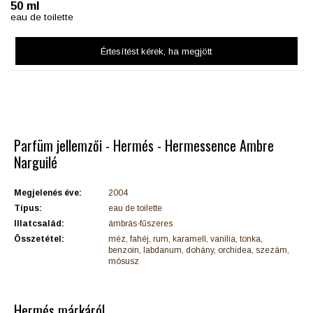
50 ml
eau de toilette
Értesítést kérek
, ha megjött
Parfüm jellemzői - Hermés - Hermessence Ambre
Narguilé
Megjelenés éve:
2004
Típus:
eau de toilette
Illatcsalád:
ámbrás-fűszeres
Összetétel:
méz, fahéj, rum, karamell, vanília, tonka,
benzoin, labdanum, dohány, orchidea, szezám,
mósusz
Hermés márkáról