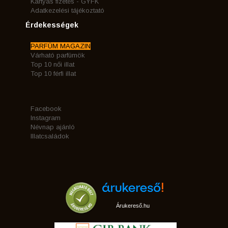
Kártyás fizetés - GYFK
Adatkezelési tájékoztató
Érdekességek
PARFÜM MAGAZIN
Várható parfümök
Top 10 női illat
Top 10 férfi illat
Facebook
Instagram
Névnap ajánló
Illatcsaládok
Árukereső.hu