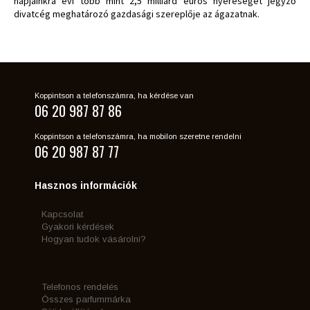
napjainkra évi több mint 2,5 milliárd eurós nyereséget jegyző
divatcég meghatározó gazdasági szereplője az ágazatnak.
Koppintson a telefonszámra, ha kérdése van
06 20 987 87 86
Koppintson a telefonszámra, ha mobilon szeretne rendelni
06 20 987 87 77
Hasznos információk
Kapcsolat
Gyakori kérdések
Hogyan tudok vásárolni?
Telefonos rendelés
Összes parfummárka