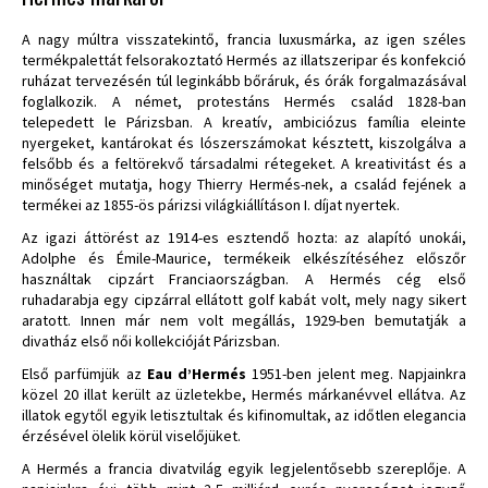
A nagy múltra visszatekintő, francia luxusmárka, az igen széles
termékpalettát felsorakoztató Hermés az illatszeripar és konfekció
ruházat tervezésén túl leginkább bőráruk, és órák forgalmazásával
foglalkozik. A német, protestáns Hermés család 1828-ban
telepedett le Párizsban. A kreatív, ambiciózus família eleinte
nyergeket, kantárokat és lószerszámokat késztett, kiszolgálva a
felsőbb és a feltörekvő társadalmi rétegeket. A kreativitást és a
minőséget mutatja, hogy Thierry Hermés-nek, a család fejének a
termékei az 1855-ös párizsi világkiállításon I. díjat nyertek.
Az igazi áttörést az 1914-es esztendő hozta: az alapító unokái,
Adolphe és Émile-Maurice, termékeik elkészítéséhez előszőr
használtak cipzárt Franciaországban. A Hermés cég első
ruhadarabja egy cipzárral ellátott golf kabát volt, mely nagy sikert
aratott. Innen már nem volt megállás, 1929-ben bemutatják a
divatház első női kollekcióját Párizsban.
Első parfümjük az
Eau d’Hermés
1951-ben jelent meg. Napjainkra
közel 20 illat került az üzletekbe, Hermés márkanévvel ellátva. Az
illatok egytől egyik letisztultak és kifinomultak, az időtlen elegancia
érzésével ölelik körül viselőjüket.
A Hermés a francia divatvilág egyik legjelentősebb szereplője. A