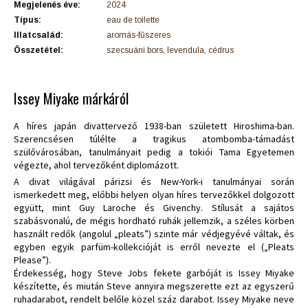
Megjelenés éve:
2024
Típus:
eau de toilette
Illatcsalád:
aromás-fűszeres
Összetétel:
szecsuáni bors, levendula, cédrus
Issey Miyake márkáról
A híres japán divattervező 1938-ban született Hiroshima-ban.
Szerencsésen túlélte a tragikus atombomba-támadást
szülővárosában, tanulmányait pedig a tokiói Tama Egyetemen
végezte, ahol tervezőként diplomázott.
A divat világával párizsi és New-York-i tanulmányai során
ismerkedett meg, előbbi helyen olyan híres tervezőkkel dolgozott
együtt, mint Guy Laroche és Givenchy. Stílusát a sajátos
szabásvonalú, de mégis hordható ruhák jellemzik, a széles körben
használt redők (angolul „pleats”) szinte már védjegyévé váltak, és
egyben egyik parfüm-kollekcióját is erről nevezte el („Pleats
Please”).
Érdekesség, hogy Steve Jobs fekete garbóját is Issey Miyake
készítette, és miután Steve annyira megszerette ezt az egyszerű
ruhadarabot, rendelt belőle közel száz darabot. Issey Miyake neve