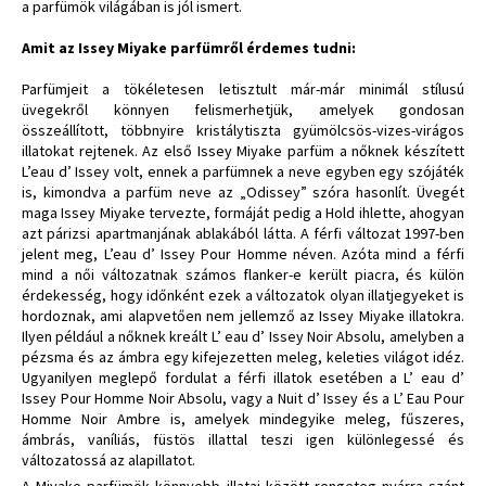
a parfümök világában is jól ismert.
Amit az Issey Miyake parfümről érdemes tudni:
Parfümjeit a tökéletesen letisztult már-már minimál stílusú
üvegekről könnyen felismerhetjük, amelyek gondosan
összeállított, többnyire kristálytiszta gyümölcsös-vizes-virágos
illatokat rejtenek. Az első Issey Miyake parfüm a nőknek készített
L’eau d’ Issey volt, ennek a parfümnek a neve egyben egy szójáték
is, kimondva a parfüm neve az „Odissey” szóra hasonlít. Üvegét
maga Issey Miyake tervezte, formáját pedig a Hold ihlette, ahogyan
azt párizsi apartmanjának ablakából látta. A férfi változat 1997-ben
jelent meg, L’eau d’ Issey Pour Homme néven. Azóta mind a férfi
mind a női változatnak számos flanker-e került piacra, és külön
érdekesség, hogy időnként ezek a változatok olyan illatjegyeket is
hordoznak, ami alapvetően nem jellemző az Issey Miyake illatokra.
Ilyen például a nőknek kreált L’ eau d’ Issey Noir Absolu, amelyben a
pézsma és az ámbra egy kifejezetten meleg, keleties világot idéz.
Ugyanilyen meglepő fordulat a férfi illatok esetében a L’ eau d’
Issey Pour Homme Noir Absolu, vagy a Nuit d’ Issey és a L’ Eau Pour
Homme Noir Ambre is, amelyek mindegyike meleg, fűszeres,
ámbrás, vaníliás, füstös illattal teszi igen különlegessé és
változatossá az alapillatot.
A Miyake parfümök könnyebb illatai között rengeteg nyárra szánt