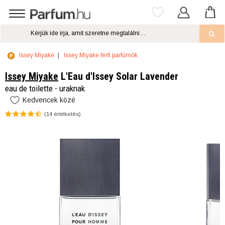
Issey Miyake
Issey Miyake férfi parfümök
Issey Miyake
L'Eau d'Issey Solar Lavender
eau de toilette - uraknak
Kedvencek közé
(
14
értékelés)