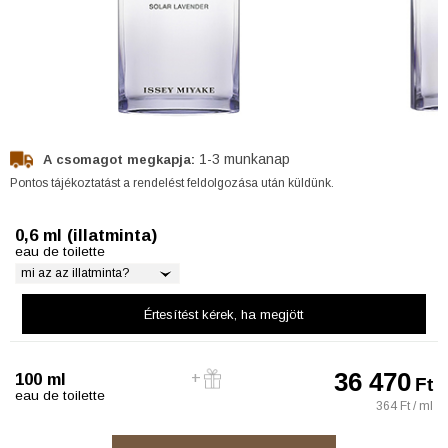
1-3 munkanap
A csomagot megkapja:
Pontos tájékoztatást a rendelést feldolgozása után küldünk.
0,6 ml (illatminta)
eau de toilette
mi az az illatminta?
Értesítést kérek
, ha megjött
36 470
100 ml
Ft
eau de toilette
364 Ft / ml