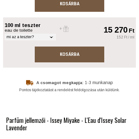
KOSÁRBA
100 ml teszter
15 270
Ft
eau de toilette
mi az a teszter?
152 Ft / ml
KOSÁRBA
1-3 munkanap
A csomagot megkapja:
Pontos tájékoztatást a rendelést feldolgozása után küldünk.
Parfüm jellemzői - Issey Miyake - L'Eau d'Issey Solar
Lavender