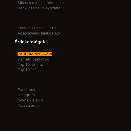
Sikertelen kiszállítás esetén
Banki fizetési tájékoztató
Kártyás fizetés - GYFK
Adatkezelési tájékoztató
Érdekességek
PARFÜM MAGAZIN
Várható parfümök
Top 10 női illat
Top 10 férfi illat
Facebook
Instagram
Névnap ajánló
Illatcsaládok