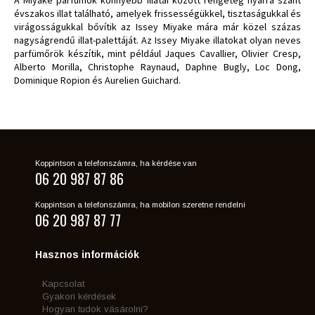
évszakos illat található, amelyek frissességükkel, tisztaságukkal és
virágosságukkal bővítik az Issey Miyake mára már közel százas
nagyságrendű illat-palettáját. Az Issey Miyake illatokat olyan neves
parfümőrök készítik, mint például Jaques Cavallier, Olivier Cresp,
Alberto Morilla, Christophe Raynaud, Daphne Bugly, Loc Dong,
Dominique Ropion és Aurelien Guichard.
Koppintson a telefonszámra, ha kérdése van
06 20 987 87 86
Koppintson a telefonszámra, ha mobilon szeretne rendelni
06 20 987 87 77
Hasznos információk
Kapcsolat
Gyakori kérdések
Hogyan tudok vásárolni?