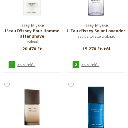
Issey Miyake
Issey Miyake
L'eau D'Issey Pour Homme
L'Eau d'Issey Solar Lavender
after shave
eau de toilette uraknak
uraknak
20 470 Ft
15 270 Ft-tól
1
2
kiszerelés
kiszerelés