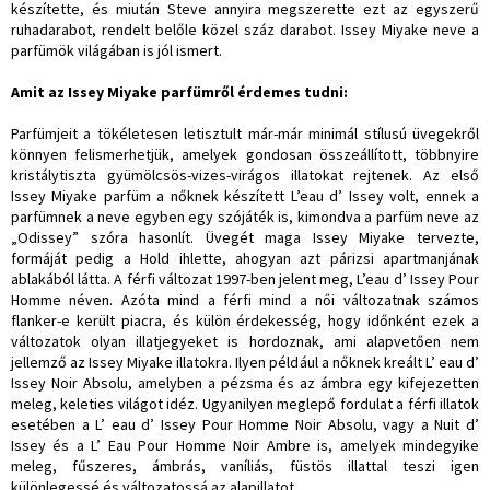
készítette, és miután Steve annyira megszerette ezt az egyszerű
ruhadarabot, rendelt belőle közel száz darabot. Issey Miyake neve a
parfümök világában is jól ismert.
Amit az Issey Miyake parfümről érdemes tudni:
Parfümjeit a tökéletesen letisztult már-már minimál stílusú üvegekről
könnyen felismerhetjük, amelyek gondosan összeállított, többnyire
kristálytiszta gyümölcsös-vizes-virágos illatokat rejtenek. Az első
Issey Miyake parfüm a nőknek készített L’eau d’ Issey volt, ennek a
parfümnek a neve egyben egy szójáték is, kimondva a parfüm neve az
„Odissey” szóra hasonlít. Üvegét maga Issey Miyake tervezte,
formáját pedig a Hold ihlette, ahogyan azt párizsi apartmanjának
ablakából látta. A férfi változat 1997-ben jelent meg, L’eau d’ Issey Pour
Homme néven. Azóta mind a férfi mind a női változatnak számos
flanker-e került piacra, és külön érdekesség, hogy időnként ezek a
változatok olyan illatjegyeket is hordoznak, ami alapvetően nem
jellemző az Issey Miyake illatokra. Ilyen például a nőknek kreált L’ eau d’
Issey Noir Absolu, amelyben a pézsma és az ámbra egy kifejezetten
meleg, keleties világot idéz. Ugyanilyen meglepő fordulat a férfi illatok
esetében a L’ eau d’ Issey Pour Homme Noir Absolu, vagy a Nuit d’
Issey és a L’ Eau Pour Homme Noir Ambre is, amelyek mindegyike
meleg, fűszeres, ámbrás, vaníliás, füstös illattal teszi igen
különlegessé és változatossá az alapillatot.