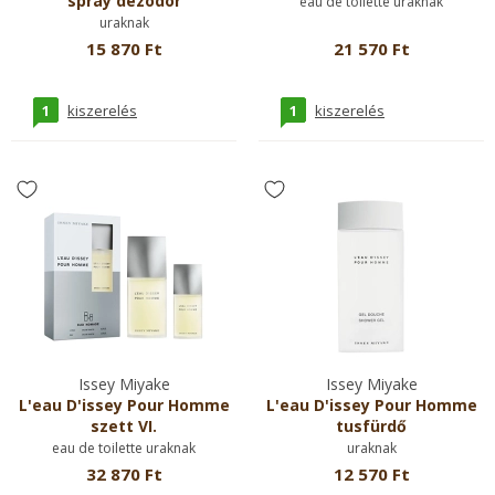
spray dezodor
eau de toilette uraknak
uraknak
15 870 Ft
21 570 Ft
1
1
kiszerelés
kiszerelés
Issey Miyake
Issey Miyake
L'eau D'issey Pour Homme
L'eau D'issey Pour Homme
szett VI.
tusfürdő
eau de toilette uraknak
uraknak
32 870 Ft
12 570 Ft