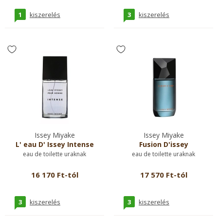
1
3
kiszerelés
kiszerelés
Issey Miyake
Issey Miyake
L' eau D' Issey Intense
Fusion D'issey
eau de toilette uraknak
eau de toilette uraknak
16 170 Ft-tól
17 570 Ft-tól
3
3
kiszerelés
kiszerelés