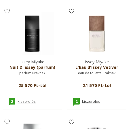
Issey Miyake
Issey Miyake
Nuit D' issey (parfum)
L'Eau d'Issey Vetiver
parfum uraknak
eau de toilette uraknak
25 570 Ft-tól
21 570 Ft-tól
2
2
kiszerelés
kiszerelés