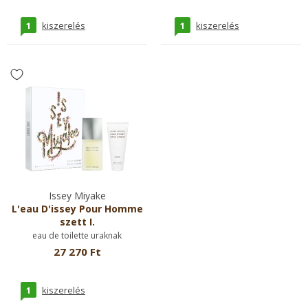
1
1
kiszerelés
kiszerelés
Issey Miyake
L'eau D'issey Pour Homme
szett I.
eau de toilette uraknak
27 270 Ft
1
kiszerelés