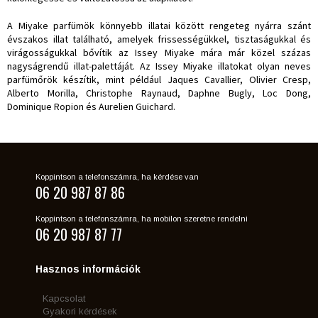
A Miyake parfümök könnyebb illatai között rengeteg nyárra szánt
évszakos illat található, amelyek frissességükkel, tisztaságukkal és
virágosságukkal bővítik az Issey Miyake mára már közel százas
nagyságrendű illat-palettáját. Az Issey Miyake illatokat olyan neves
parfümőrök készítik, mint például Jaques Cavallier, Olivier Cresp,
Alberto Morilla, Christophe Raynaud, Daphne Bugly, Loc Dong,
Dominique Ropion és Aurelien Guichard.
Koppintson a telefonszámra, ha kérdése van
06 20 987 87 86
Koppintson a telefonszámra, ha mobilon szeretne rendelni
06 20 987 87 77
Hasznos információk
Kapcsolat
Gyakori kérdések