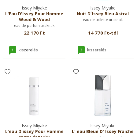
Issey Miyake
Issey Miyake
L'Eau D'Issey Pour Homme
Nuit D´Issey Bleu Astral
Wood & Wood
eau de toilette uraknak
eau de parfum uraknak
22 170 Ft
14 770 Ft-tól
1
3
kiszerelés
kiszerelés
Issey Miyake
Issey Miyake
L'eau D'issey Pour Homme
L' eau Bleue D' Issey Fraiche