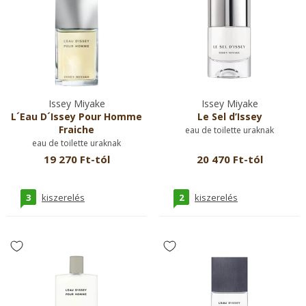
Issey Miyake
Issey Miyake
L´Eau D´Issey Pour Homme
Le Sel d’Issey
Fraiche
eau de toilette uraknak
eau de toilette uraknak
19 270 Ft-tól
20 470 Ft-tól
3
2
kiszerelés
kiszerelés