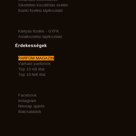
Sikertelen kiszállítás esetén
Banki fizetési tájékoztató
Kártyás fizetés - GYFK
Adatkezelési tájékoztató
Érdekességek
PARFÜM MAGAZIN
Várható parfümök
Top 10 női illat
Top 10 férfi illat
Facebook
Instagram
Névnap ajánló
Illatcsaládok