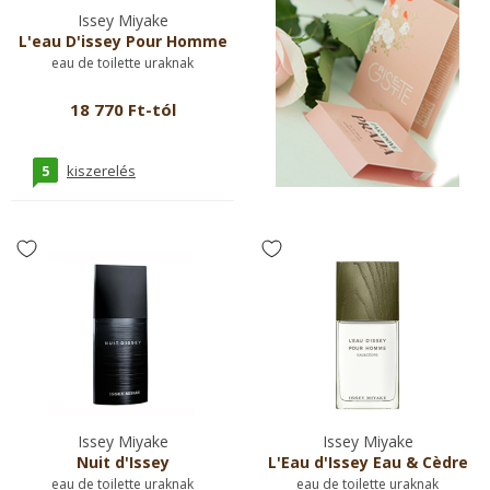
Issey Miyake
L'eau D'issey Pour Homme
eau de toilette uraknak
18 770 Ft-tól
5
kiszerelés
Issey Miyake
Issey Miyake
Nuit d'Issey
L'Eau d'Issey Eau & Cèdre
eau de toilette uraknak
eau de toilette uraknak