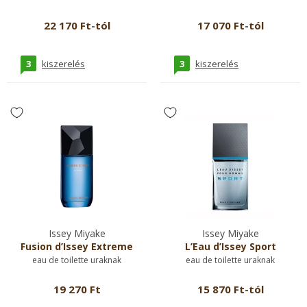
22 170 Ft-tól
17 070 Ft-tól
3
3
kiszerelés
kiszerelés
Issey Miyake
Issey Miyake
Fusion d’Issey Extreme
L’Eau d’Issey Sport
eau de toilette uraknak
eau de toilette uraknak
19 270 Ft
15 870 Ft-tól