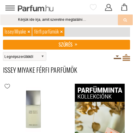
Issey Miyake
férfi parfümök
SZŰRÉS
ISSEY MIYAKE FÉRFI PARFÜMÖK