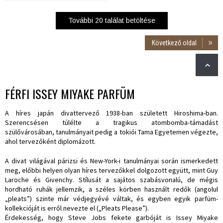
További
20
találat betöltése
Következő oldal
FÉRFI ISSEY MIYAKE PARFÜM
A híres japán divattervező 1938-ban született Hiroshima-ban.
Szerencsésen túlélte a tragikus atombomba-támadást
szülővárosában, tanulmányait pedig a tokiói Tama Egyetemen végezte,
ahol tervezőként diplomázott.
A divat világával párizsi és New-York-i tanulmányai során ismerkedett
meg, előbbi helyen olyan híres tervezőkkel dolgozott együtt, mint Guy
Laroche és Givenchy. Stílusát a sajátos szabásvonalú, de mégis
hordható ruhák jellemzik, a széles körben használt redők (angolul
„pleats”) szinte már védjegyévé váltak, és egyben egyik parfüm-
kollekcióját is erről nevezte el („Pleats Please”).
Érdekesség, hogy Steve Jobs fekete garbóját is Issey Miyake