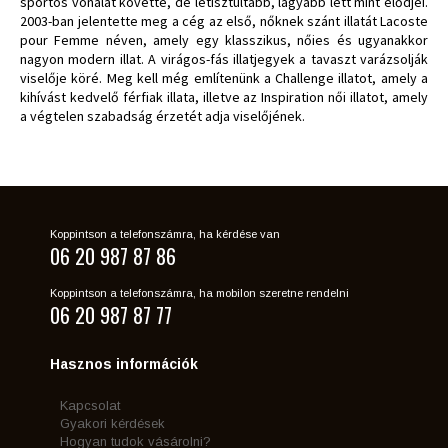
sportos vonalat követte, de letisztultabb, lágyabb lett mint elődjei.
2003-ban jelentette meg a cég az első, nőknek szánt illatát Lacoste
pour Femme néven, amely egy klasszikus, nőies és ugyanakkor
nagyon modern illat. A virágos-fás illatjegyek a tavaszt varázsolják
viselője köré. Meg kell még említenünk a Challenge illatot, amely a
kihívást kedvelő férfiak illata, illetve az Inspiration női illatot, amely
a végtelen szabadság érzetét adja viselőjének.
Koppintson a telefonszámra, ha kérdése van
06 20 987 87 86
Koppintson a telefonszámra, ha mobilon szeretne rendelni
06 20 987 87 77
Hasznos információk
Kapcsolat
Gyakori kérdések
Hogyan tudok vásárolni?