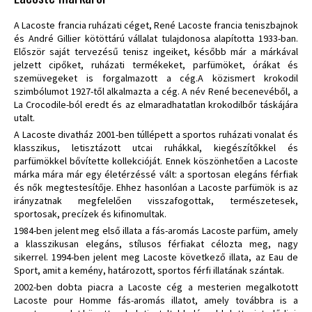
A Lacoste francia ruházati céget, René Lacoste francia teniszbajnok
és André Gillier kötöttárú vállalat tulajdonosa alapította 1933-ban.
Először saját tervezésű tenisz ingeiket, később már a márkával
jelzett cipőket, ruházati termékeket, parfümöket, órákat és
szemüvegeket is forgalmazott a cég.A közismert krokodil
szimbólumot 1927-től alkalmazta a cég. A név René becenevéből, a
La Crocodile-ból eredt és az elmaradhatatlan krokodilbőr táskájára
utalt.
A Lacoste divatház 2001-ben túllépett a sportos ruházati vonalat és
klasszikus, letisztázott utcai ruhákkal, kiegészítőkkel és
parfümökkel bővítette kollekcióját. Ennek köszönhetően a Lacoste
márka mára már egy életérzéssé vált: a sportosan elegáns férfiak
és nők megtestesítője. Ehhez hasonlóan a Lacoste parfümök is az
irányzatnak megfelelően visszafogottak, természetesek,
sportosak, precízek és kifinomultak.
1984-ben jelent meg első illata a fás-aromás Lacoste parfüm, amely
a klasszikusan elegáns, stílusos férfiakat célozta meg, nagy
sikerrel. 1994-ben jelent meg Lacoste következő illata, az Eau de
Sport, amit a kemény, határozott, sportos férfi illatának szántak.
2002-ben dobta piacra a Lacoste cég a mesterien megalkotott
Lacoste pour Homme fás-aromás illatot, amely továbbra is a