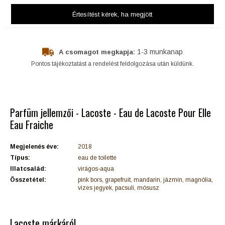
Értesítést kérek
, ha megjött
1-3 munkanap
A csomagot megkapja:
Pontos tájékoztatást a rendelést feldolgozása után küldünk.
Parfüm jellemzői - Lacoste - Eau de Lacoste Pour Elle
Eau Fraiche
Megjelenés éve:
2018
Típus:
eau de toilette
Illatcsalád:
virágos-aqua
Összetétel:
pink bors, grapefruit, mandarin, jázmin, magnólia,
vizes jegyek, pacsuli, mósusz
Lacoste márkáról