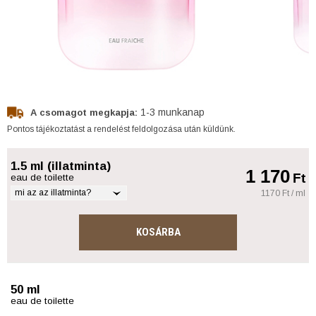
1-3 munkanap
A csomagot megkapja:
Pontos tájékoztatást a rendelést feldolgozása után küldünk.
1.5 ml (illatminta)
1 170
Ft
eau de toilette
mi az az illatminta?
1170 Ft / ml
KOSÁRBA
50 ml
eau de toilette