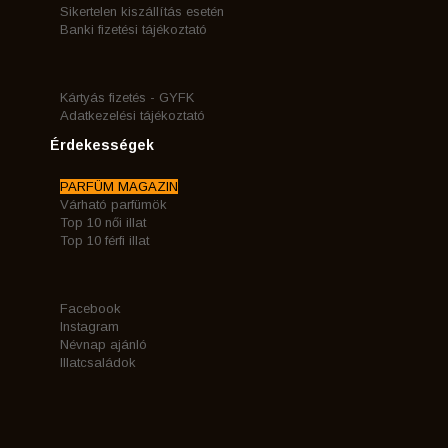
Sikertelen kiszállítás esetén
Banki fizetési tájékoztató
Kártyás fizetés - GYFK
Adatkezelési tájékoztató
Érdekességek
PARFÜM MAGAZIN
Várható parfümök
Top 10 női illat
Top 10 férfi illat
Facebook
Instagram
Névnap ajánló
Illatcsaládok