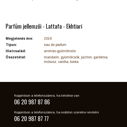
Parfüm jellemzői - Lattafa - Ekhtiari
Megjelenés éve:
2019
Típus:
eau de parfum
Illatcsalád:
aromás-gyümölcsös
Összetétel:
mandarin, gyümölcsök, jázmin, gardénia,
mósusz, vanília, tonka
Koppintson a telefonszámra, ha kérdése van
06 20 987 87 86
Koppintson a telefonszámra, ha mobilon szeretne rendelni
06 20 987 87 77