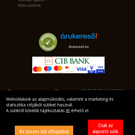
Illatcsaládok
Árukereső.hu
marketplace partner
Weboldalunk az alapműködés, valamint a marketing és
statisztika céljából sütiket használ.
A sütikről bővebb tájékoztatás
itt
érhető el.
A LEGJOBB AJÁNLATAINK AZ ÖN CÍMÉRE!
Csak az
Az összes süti elfogadása
alapvető sütik