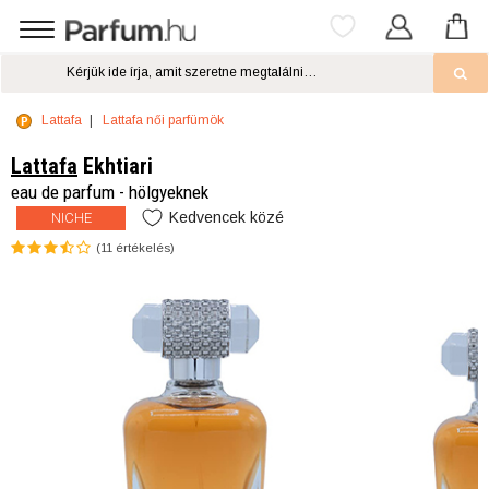
Lattafa
Lattafa női parfümök
Lattafa
Ekhtiari
eau de parfum - hölgyeknek
Kedvencek közé
NICHE
(
11
értékelés)