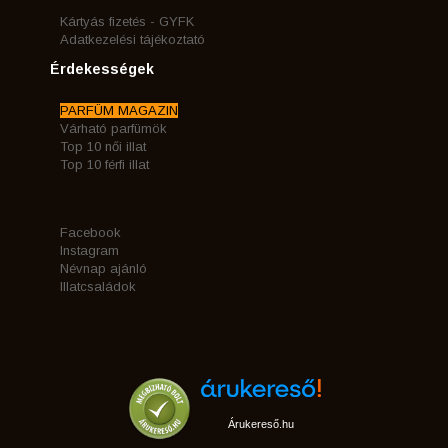
Kártyás fizetés - GYFK
Adatkezelési tájékoztató
Érdekességek
PARFÜM MAGAZIN
Várható parfümök
Top 10 női illat
Top 10 férfi illat
Facebook
Instagram
Névnap ajánló
Illatcsaládok
Árukereső.hu