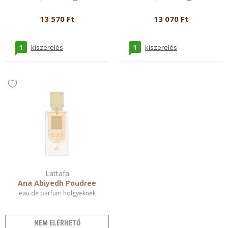
13 570 Ft
13 070 Ft
1
1
kiszerelés
kiszerelés
Lattafa
Ana Abiyedh Poudree
eau de parfum hölgyeknek
NEM ELÉRHETŐ