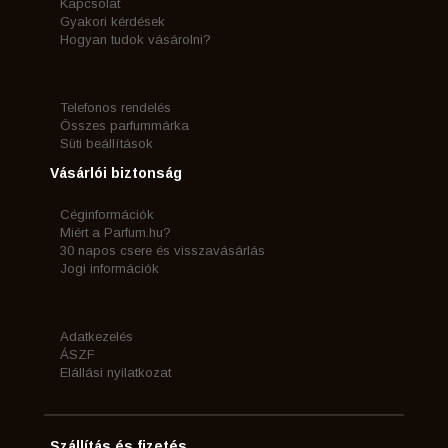
Kapcsolat
Gyakori kérdések
Hogyan tudok vásárolni?
Telefonos rendelés
Összes parfummárka
Süti beállítások
Vásárlói biztonság
Céginformációk
Miért a Parfum.hu?
30 napos csere és visszavásárlás
Jogi információk
Adatkezelés
ÁSZF
Elállási nyilatkozat
Szállítás és fizetés