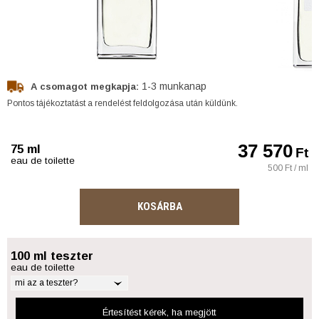
1-3 munkanap
A csomagot megkapja:
Pontos tájékoztatást a rendelést feldolgozása után küldünk.
37 570
75 ml
Ft
eau de toilette
500 Ft / ml
KOSÁRBA
100 ml teszter
eau de toilette
mi az a teszter?
Értesítést kérek
, ha megjött