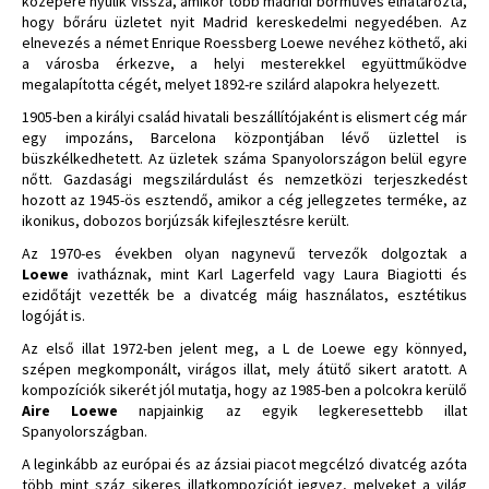
közepére nyúlik vissza, amikor több madridi bőrműves elhatározta,
hogy bőráru üzletet nyit Madrid kereskedelmi negyedében. Az
elnevezés a német Enrique Roessberg Loewe nevéhez köthető, aki
a városba érkezve, a helyi mesterekkel együttműködve
megalapította cégét, melyet 1892-re szilárd alapokra helyezett.
1905-ben a királyi család hivatali beszállítójaként is elismert cég már
egy impozáns, Barcelona központjában lévő üzlettel is
büszkélkedhetett. Az üzletek száma Spanyolországon belül egyre
nőtt. Gazdasági megszilárdulást és nemzetközi terjeszkedést
hozott az 1945-ös esztendő, amikor a cég jellegzetes terméke, az
ikonikus, dobozos borjúzsák kifejlesztésre került.
Az 1970-es években olyan nagynevű tervezők dolgoztak a
Loewe
ivatháznak, mint Karl Lagerfeld vagy Laura Biagiotti és
ezidőtájt vezették be a divatcég máig használatos, esztétikus
logóját is.
Az első illat 1972-ben jelent meg, a L de Loewe egy könnyed,
szépen megkomponált, virágos illat, mely átütő sikert aratott. A
kompozíciók sikerét jól mutatja, hogy az 1985-ben a polcokra kerülő
Aire Loewe
napjainkig az egyik legkeresettebb illat
Spanyolországban.
A leginkább az európai és az ázsiai piacot megcélzó divatcég azóta
több mint száz sikeres illatkompozíciót jegyez, melyeket a világ