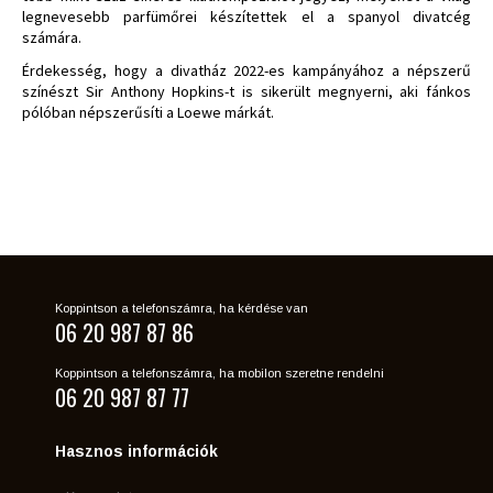
legnevesebb parfümőrei készítettek el a spanyol divatcég
számára.
Érdekesség, hogy a divatház 2022-es kampányához a népszerű
színészt Sir Anthony Hopkins-t is sikerült megnyerni, aki fánkos
pólóban népszerűsíti a Loewe márkát.
Koppintson a telefonszámra, ha kérdése van
06 20 987 87 86
Koppintson a telefonszámra, ha mobilon szeretne rendelni
06 20 987 87 77
Hasznos információk