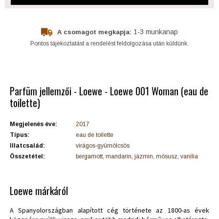
1-3 munkanap
A csomagot megkapja:
Pontos tájékoztatást a rendelést feldolgozása után küldünk.
Parfüm jellemzői - Loewe - Loewe 001 Woman (eau de
toilette)
Megjelenés éve:
2017
Típus:
eau de toilette
Illatcsalád:
virágos-gyümölcsös
Összetétel:
bergamott, mandarin, jázmin, mósusz, vanília
Loewe márkáról
A Spanyolországban alapított cég története az 1800-as évek