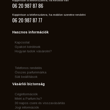
Koppintson a telefonszámra, ha kérdése van
06 20 987 87 86
Koppintson a telefonszámra, ha mobilon szeretne rendelni
06 20 987 87 77
Hasznos információk
Kapcsolat
Gyakori kérdések
Hogyan tudok vásárolni?
Telefonos rendelés
Összes parfummárka
Süti beállítások
Vásárlói biztonság
Céginformációk
Miért a Parfum.hu?
30 napos csere és visszavásárlás
Jogi információk