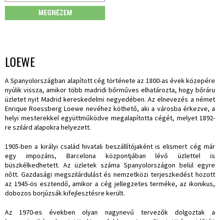
MEGNÉZEM
LOEWE
A Spanyolországban alapított cég története az 1800-as évek közepére
nyúlik vissza, amikor több madridi bőrműves elhatározta, hogy bőráru
üzletet nyit Madrid kereskedelmi negyedében. Az elnevezés a német
Enrique Roessberg Loewe nevéhez köthető, aki a városba érkezve, a
helyi mesterekkel együttműködve megalapította cégét, melyet 1892-
re szilárd alapokra helyezett.
1905-ben a királyi család hivatali beszállítójaként is elismert cég már
egy impozáns, Barcelona központjában lévő üzlettel is
büszkélkedhetett. Az üzletek száma Spanyolországon belül egyre
nőtt. Gazdasági megszilárdulást és nemzetközi terjeszkedést hozott
az 1945-ös esztendő, amikor a cég jellegzetes terméke, az ikonikus,
dobozos borjúzsák kifejlesztésre került.
Az 1970-es években olyan nagynevű tervezők dolgoztak a