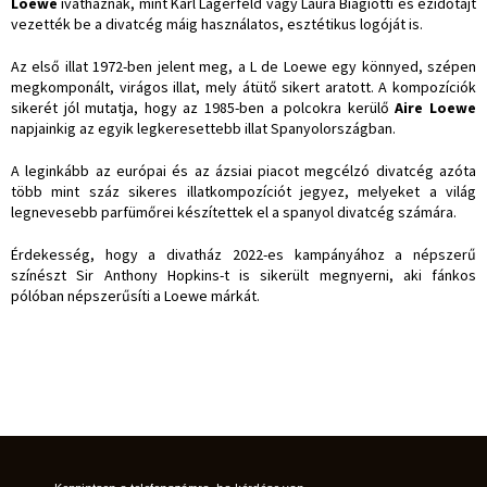
Loewe
ivatháznak, mint Karl Lagerfeld vagy Laura Biagiotti és ezidőtájt
vezették be a divatcég máig használatos, esztétikus logóját is.
Az első illat 1972-ben jelent meg, a L de Loewe egy könnyed, szépen
megkomponált, virágos illat, mely átütő sikert aratott. A kompozíciók
sikerét jól mutatja, hogy az 1985-ben a polcokra kerülő
Aire Loewe
napjainkig az egyik legkeresettebb illat Spanyolországban.
A leginkább az európai és az ázsiai piacot megcélzó divatcég azóta
több mint száz sikeres illatkompozíciót jegyez, melyeket a világ
legnevesebb parfümőrei készítettek el a spanyol divatcég számára.
Érdekesség, hogy a divatház 2022-es kampányához a népszerű
színészt Sir Anthony Hopkins-t is sikerült megnyerni, aki fánkos
pólóban népszerűsíti a Loewe márkát.