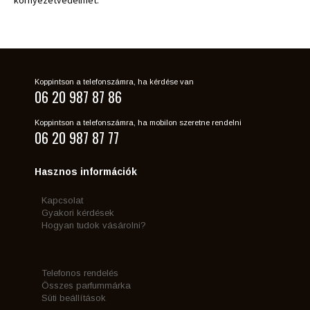
környezetvédelmet.
Koppintson a telefonszámra, ha kérdése van
06 20 987 87 86
Koppintson a telefonszámra, ha mobilon szeretne rendelni
06 20 987 87 77
Hasznos információk
Kapcsolat
Gyakori kérdések
Hogyan tudok vásárolni?
Telefonos rendelés
Összes parfummárka
Süti beállítások