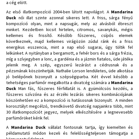
a cég elött.
Az első illatkompozíció 2004-ben látott napvilágot. A
Mandarina
Duck
női illat szinte azonnal sikeres lett. A friss, sárga fényű
kompozíció olyan, mint a napsugár, mely az alvásból ébreszt
minket. Kezdetben kicsit hirtelen, citromos, savanykás, mégis
kellemes és frissítő. Később fűszeres, csípős elemek
következnek, majd kellemes virágözön zúdul ránk és a friss
energikus esszencia, mint a nap első sugarai, úgy töltik fel
lelkünket. A nyitányban a bergamott, a fehér bors és a sárga frézia,
míg a szívjegyben a lonc, a gardénia és a jázmin fiatalos, üde játéka
jelenik meg. A szép, egyszerű lezárást a cédrusnak és a
pézsmának köszönhetjük. Nathalie Lorson lendületes, üde alkotása
jó belépőnek bizonyult a szépségiparba. Két évvel később a
tehetséges parfümőr megalkotta a divatcég számára a
Mandarina
Duck
Man fás, fűszeres férfiillatát is. A gyümölcsös kezdés, a
fűszeres szívzóna és az érzéki lezárás sikeres kombinációjának
köszönhetően ez a kompozíció is hatásosnak bizonyult. A minden
korosztályt megcélzó, trendkövető divatcég napjainkra több, mint
30 illatkompozíciót jegyez, melyek elkészítésére a legnevesebb
parfümőröket kérik fel.
A
Mandarina Duck
vállalat fontosnak tartja, így kiemelten és
példamutató módon kezeli és felelősségteljesen támogatja a