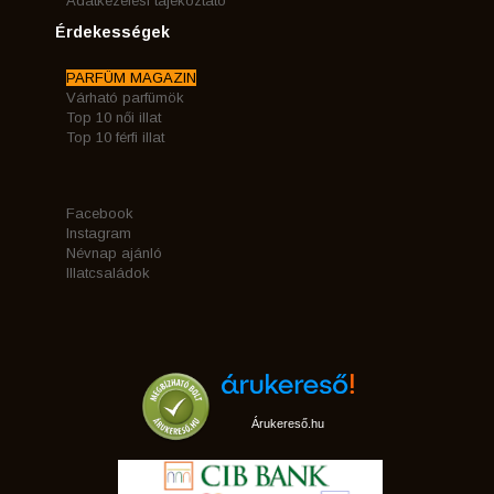
Adatkezelési tájékoztató
Érdekességek
PARFÜM MAGAZIN
Várható parfümök
Top 10 női illat
Top 10 férfi illat
Facebook
Instagram
Névnap ajánló
Illatcsaládok
Árukereső.hu