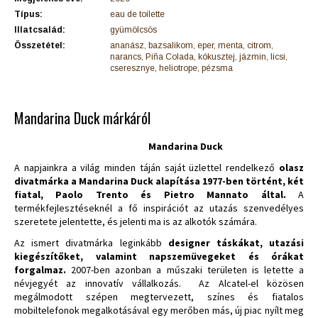
Típus:
eau de toilette
Illatcsalád:
gyümölcsös
Összetétel:
ananász, bazsalikom, eper, menta, citrom,
narancs, Piña Colada, kókusztej, jázmin, licsi,
cseresznye, heliotrope, pézsma
Mandarina Duck márkáról
Mandarina Duck
A napjainkra a világ minden táján saját üzlettel rendelkező
olasz
divatmárka a Mandarina Duck alapítása 1977-ben történt, két
fiatal, Paolo Trento és Pietro Mannato által.
A
termékfejlesztéseknél a fő inspirációt az utazás szenvedélyes
szeretete jelentette, és jelenti ma is az alkotók számára.
Az ismert divatmárka leginkább
designer táskákat, utazási
kiegészítőket, valamint napszemüvegeket és órákat
forgalmaz.
2007-ben azonban a műszaki területen is letette a
névjegyét az innovatív vállalkozás. Az Alcatel-el közösen
megálmodott szépen megtervezett, színes és fiatalos
mobiltelefonok megalkotásával egy merőben más, új piac nyílt meg