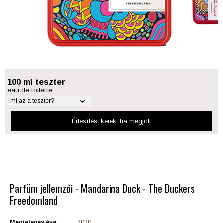
100 ml teszter
eau de toilette
mi az a teszter?
Értesítést kérek
, ha megjött
Parfüm jellemzői - Mandarina Duck - The Duckers
Freedomland
Megjelenés éve:
2020