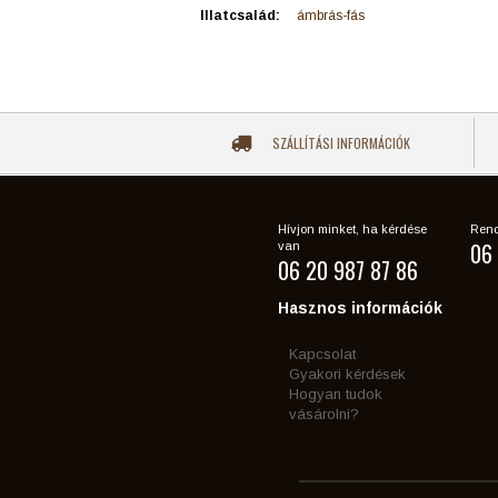
Illatcsalád:
ámbrás-fás
SZÁLLÍTÁSI INFORMÁCIÓK
Hívjon minket, ha kérdése
Rend
06 
van
06 20 987 87 86
Hasznos információk
Kapcsolat
Gyakori kérdések
Hogyan tudok
vásárolni?