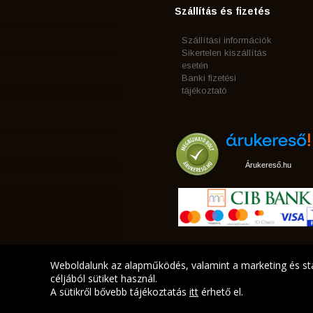
Szállítás és fizetés
Szállítási információk
Sikertelen kiszállítás
esetén
Banki fizetési
tájékoztató
Árukereső.hu
Weboldalunk az alapműködés, valamint a marketing és sta
céljából sütiket használ.
A sütikről bővebb tájékoztatás
itt
érhető el.
A LEGJOBB AJÁNLATA