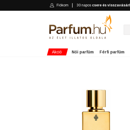
Fiókom
30 napos
csere és visszavásár
Akció
Női parfüm
Férfi parfüm