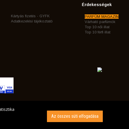
Érdekességek
Kártyás fizetés - GYFK
PARFÜM MAGAZIN
Adatkezelési tájékoztató
Várható parfümök
Top 10 női illat
Top 10 férfi illat
tisztika
Az összes süti elfogadása
INK AZ ÖN CÍMÉRE!