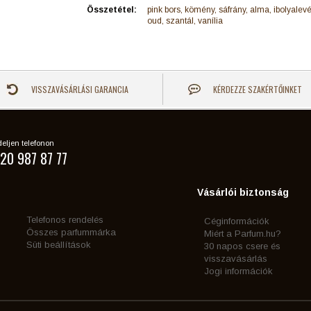
Összetétel:
pink bors, kömény, sáfrány, alma, ibolyalevél
oud, szantál, vanília
VISSZAVÁSÁRLÁSI GARANCIA
KÉRDEZZE SZAKÉRTŐINKET
eljen telefonon
20 987 87 77
Vásárlói biztonság
Telefonos rendelés
Céginformációk
Összes parfummárka
Miért a Parfum.hu?
Süti beállítások
30 napos csere és
visszavásárlás
Jogi információk