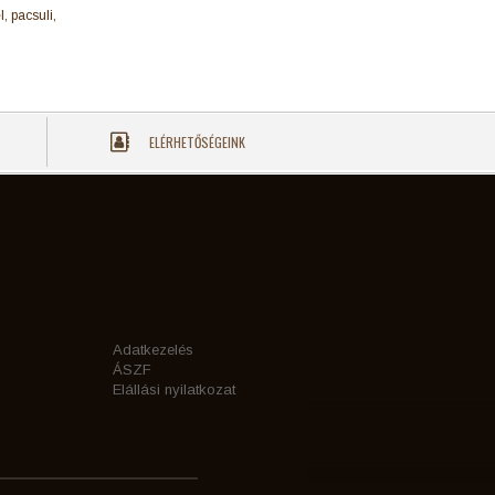
, pacsuli,
ELÉRHETŐSÉGEINK
Adatkezelés
ÁSZF
Elállási nyilatkozat