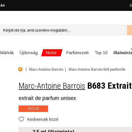
lás
S
Niche
Márkák
Újdonság
Parfümszett
Top 10
Illatmint
Marc-Antoine Barrois
Marc-Antoine Barrois férfi parfümök
B683 Extrait
Marc-Antoine Barrois
extrait de parfum unisex
NICHE
Kedvencek közé
2.5 ml (illatminta)