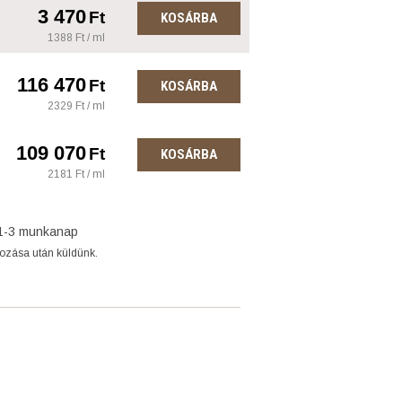
3 470
Ft
KOSÁRBA
1388 Ft / ml
116 470
Ft
KOSÁRBA
2329 Ft / ml
109 070
Ft
KOSÁRBA
2181 Ft / ml
1-3 munkanap
gozása után küldünk.