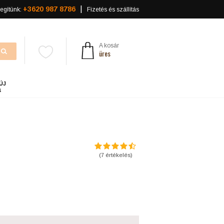
+3620 987 8786
egítünk:
Fizetés és szállítás
A kosár
üres
ÚJ
a
(
7
értékelés)