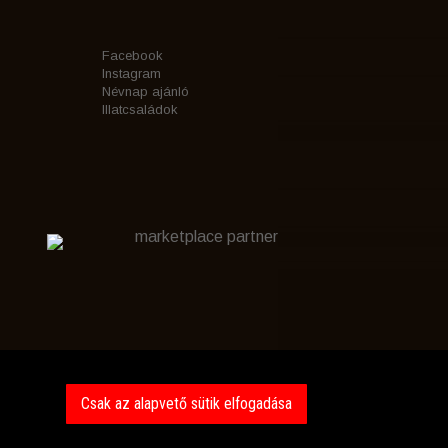
Facebook
Instagram
Névnap ajánló
Illatcsaládok
marketplace partner
Csak az alapvető sütik elfogadása