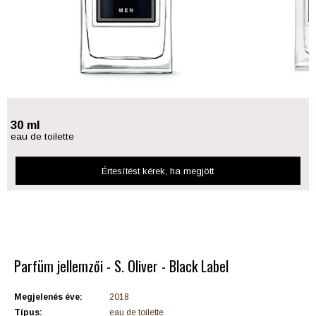
30 ml
eau de toilette
Értesítést kérek
, ha megjött
Parfüm jellemzői - S. Oliver - Black Label
Megjelenés éve:
2018
Típus:
eau de toilette