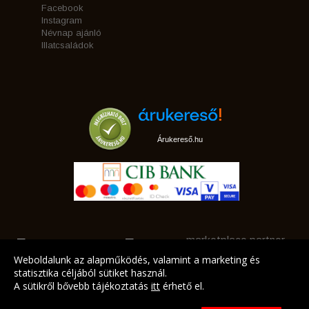
Facebook
Instagram
Névnap ajánló
Illatcsaládok
Árukereső.hu
marketplace partner
Weboldalunk az alapműködés, valamint a marketing és
statisztika céljából sütiket használ.
A sütikről bővebb tájékoztatás
itt
érhető el.
A LEGJOBB AJÁNLATAINK AZ ÖN CÍMÉRE!