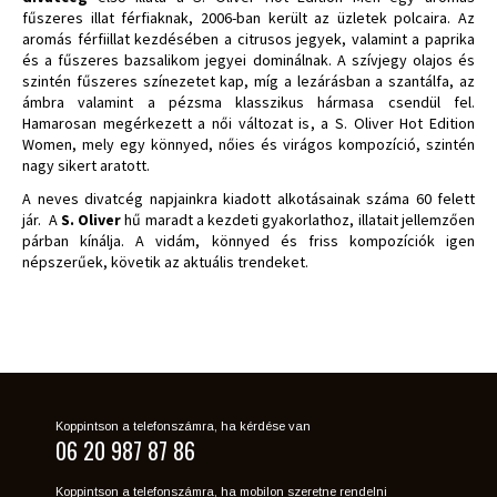
fűszeres illat férfiaknak, 2006-ban került az üzletek polcaira. Az
aromás férfiillat kezdésében a citrusos jegyek, valamint a paprika
és a fűszeres bazsalikom jegyei dominálnak. A szívjegy olajos és
szintén fűszeres színezetet kap, míg a lezárásban a szantálfa, az
ámbra valamint a pézsma klasszikus hármasa csendül fel.
Hamarosan megérkezett a női változat is, a S. Oliver Hot Edition
Women, mely egy könnyed, nőies és virágos kompozíció, szintén
nagy sikert aratott.
A neves divatcég napjainkra kiadott alkotásainak száma 60 felett
jár. A
S. Oliver
hű maradt a kezdeti gyakorlathoz, illatait jellemzően
párban kínálja. A vidám, könnyed és friss kompozíciók igen
népszerűek, követik az aktuális trendeket.
Koppintson a telefonszámra, ha kérdése van
06 20 987 87 86
Koppintson a telefonszámra, ha mobilon szeretne rendelni