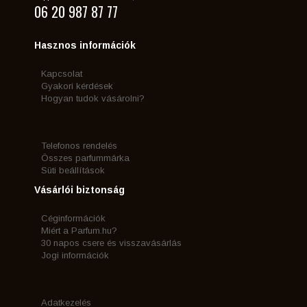
06 20 987 87 77
Hasznos információk
Kapcsolat
Gyakori kérdések
Hogyan tudok vásárolni?
Telefonos rendelés
Összes parfummárka
Süti beállítások
Vásárlói biztonság
Céginformációk
Miért a Parfum.hu?
30 napos csere és visszavásárlás
Jogi információk
Adatkezelés