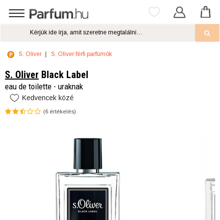
S. Oliver
S. Oliver férfi parfümök
S. Oliver
Black Label
eau de toilette - uraknak
Kedvencek közé
(
6
értékelés)