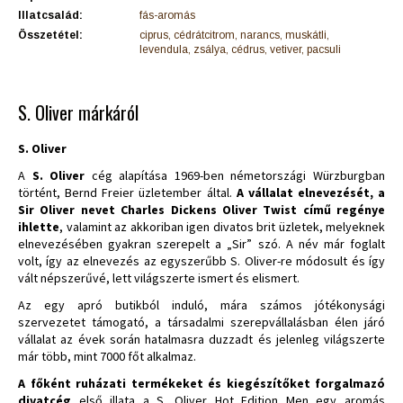
Illatcsalád:
fás-aromás
Összetétel:
ciprus, cédrátcitrom, narancs, muskátli,
levendula, zsálya, cédrus, vetiver, pacsuli
S. Oliver márkáról
S. Oliver
A
S. Oliver
cég alapítása 1969-ben németországi Würzburgban
történt, Bernd Freier üzletember által.
A vállalat elnevezését, a
Sir Oliver nevet Charles Dickens Oliver Twist című regénye
ihlette
, valamint az akkoriban igen divatos brit üzletek, melyeknek
elnevezésében gyakran szerepelt a „Sir” szó. A név már foglalt
volt, így az elnevezés az egyszerűbb S. Oliver-re módosult és így
vált népszerűvé, lett világszerte ismert és elismert.
Az egy apró butikból induló, mára számos jótékonysági
szervezetet támogató, a társadalmi szerepvállalásban élen járó
vállalat az évek során hatalmasra duzzadt és jelenleg világszerte
már több, mint 7000 főt alkalmaz.
A főként ruházati termékeket és kiegészítőket forgalmazó
divatcég
első illata a S. Oliver Hot Edition Men egy aromás