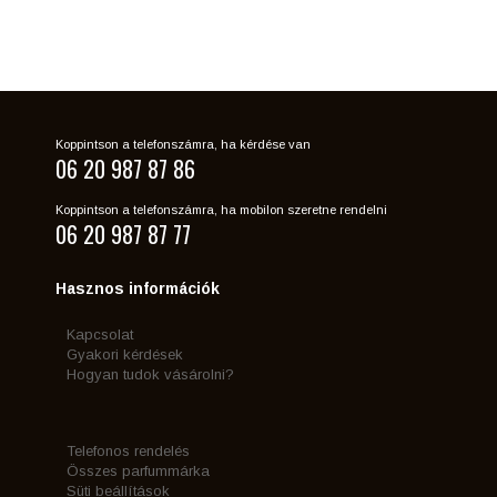
Koppintson a telefonszámra, ha kérdése van
06 20 987 87 86
Koppintson a telefonszámra, ha mobilon szeretne rendelni
06 20 987 87 77
Hasznos információk
Kapcsolat
Gyakori kérdések
Hogyan tudok vásárolni?
Telefonos rendelés
Összes parfummárka
Süti beállítások