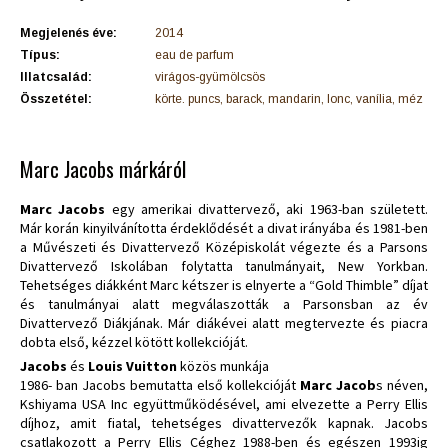
Megjelenés éve:
2014
Típus:
eau de parfum
Illatcsalád:
virágos-gyümölcsös
Összetétel:
körte. puncs, barack, mandarin, lonc, vanília, méz
Marc Jacobs márkáról
Marc Jacobs
egy amerikai divattervező, aki 1963-ban született.
Már korán kinyilvánította érdeklődését a divat irányába és 1981-ben
a Művészeti és Divattervező Középiskolát végezte és a Parsons
Divattervező Iskolában folytatta tanulmányait, New Yorkban.
Tehetséges diákként Marc kétszer is elnyerte a “Gold Thimble” díjat
és tanulmányai alatt megválaszották a Parsonsban az év
Divattervező Diákjának. Már diákévei alatt megtervezte és piacra
dobta első, kézzel kötött kollekcióját.
Jacobs
és
Louis Vuitton
közös munkája
1986- ban Jacobs bemutatta első kollekcióját
Marc Jacob
s néven,
Kshiyama USA Inc együttműködésével, ami elvezette a Perry Ellis
díjhoz, amit fiatal, tehetséges divattervezők kapnak. Jacobs
csatlakozott a Perry Ellis Céghez 1988-ben és egészen 1993ig