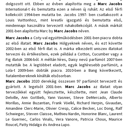
dolgozott ott. Ebben az évben alapította meg a
Marc Jacobs
International-t és bemutatta ezen a néven új ruháit. Az első férfi
kollekciót 1994-ben mutatta be. Jacobs 1997- ben csatlakozott a
Louis Vuittonhoz, mint kreatív igazgató és bemutatta első,
mindennapi használtra tervezett ruhakollekcióját. A másik márkát
2001-ben alapította Marc by
Marc Jacobs
néven.
Marc Jacobs
a Coty-val együttműködésben 2001-ben piacra dobta
az első illatait.
Marc Jacobs
Hölgyeknek néven, és ezt követte
2002-ben az első férfi illat is. A márka elkezdett uniszex illatokat
tervezni és értékesíteni, ezek például a Cotton, Cucumber vagy a
Fig illatok 2006-ból. A méltán híres, Daisy nevű parfümöt 2007-ben
mutatták be. A legtöbbet eladott, egyik leghíresebb parfümöt, a
Lola-t 2009-ben dobták piacra. 2010-ben a Bang következett,
fiatalembereknek kínálták elsősorban.
Marc Jacobs
2020 derekáig összesen 97 parfümöt tervezett és
gyártott. A legelsőt 2001-ben.
Marc Jacobs
az illatait olyan
tervezőkkel együtt fejlesztette, készítette, mint Jean Claude
Delville, Ann Gottlieb, Yann Vasnier, Steve DeMercado, Alberto
Morillas, Annie Buzantian, Frank Vöelkl, Richard Herpin, Givaudan,
Amandine Clerc-Marie, Olivier Cresp, Calice Becker, Loc Dong, Ralf
Schwieger, Steven Claisse, Mathieu Nardin, Honorine Blanc, Laurent
Le Guernec, Carlos Vinals, Vera Vanore, Patricia Choux, Maurice
Roucel, Patty Hidalgo és Andrea Lupo.