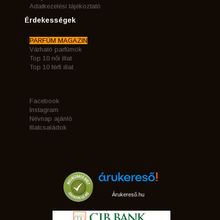
Adatkezelési tájékoztató
Érdekességek
PARFÜM MAGAZIN
Várható parfümök
Top 10 női illat
Top 10 férfi illat
Facebook
Instagram
Névnap ajánló
Illatcsaládok
Árukereső.hu