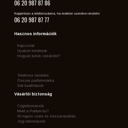
06 20 987 87 86
Koppintson a telefonszámra, ha mobilon szeretne rendelni
06 20 987 87 77
Hasznos információk
Kapcsolat
Gyakori kérdések
Hogyan tudok vásárolni?
Telefonos rendelés
Összes parfummárka
Süti beállítások
Vásárlói biztonság
Céginformációk
Miért a Parfum.hu?
30 napos csere és visszavásárlás
Jogi információk