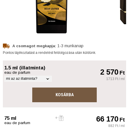
1-3 munkanap
A csomagot megkapja:
Pontos tájékoztatást a rendelést feldolgozása után küldünk.
1.5 ml (illatminta)
2 570
Ft
eau de parfum
mi az az illatminta?
1713 Ft / ml
KOSÁRBA
66 170
75 ml
Ft
eau de parfum
882 Ft / ml