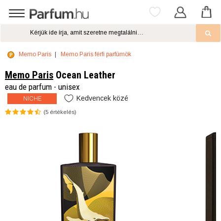
Memo Paris
Memo Paris férfi parfümök
Memo Paris
Ocean Leather
eau de parfum - unisex
Kedvencek közé
NICHE
(
5
értékelés)