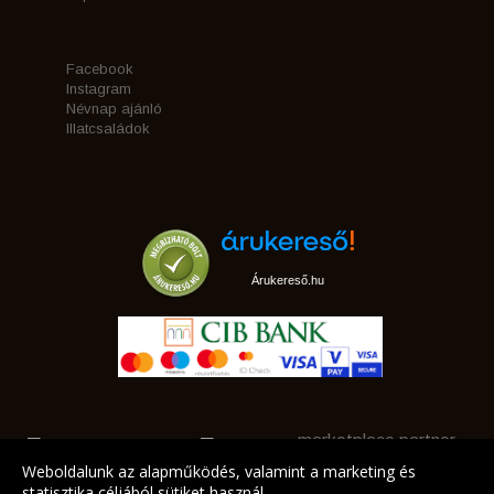
Facebook
Instagram
Névnap ajánló
Illatcsaládok
Árukereső.hu
marketplace partner
Weboldalunk az alapműködés, valamint a marketing és
statisztika céljából sütiket használ.