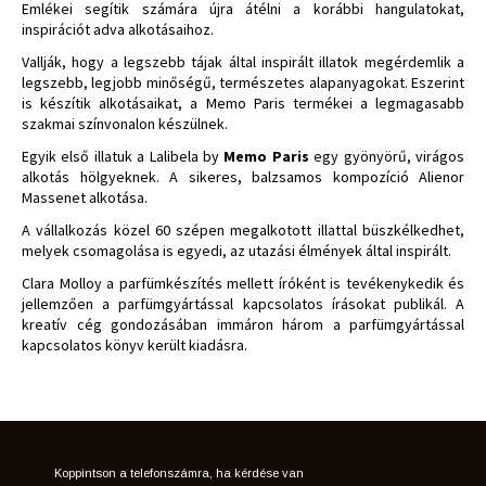
Emlékei segítik számára újra átélni a korábbi hangulatokat,
inspirációt adva alkotásaihoz.
Vallják, hogy a legszebb tájak által inspirált illatok megérdemlik a
legszebb, legjobb minőségű, természetes alapanyagokat. Eszerint
is készítik alkotásaikat, a Memo Paris termékei a legmagasabb
szakmai színvonalon készülnek.
Egyik első illatuk a Lalibela by
Memo Paris
egy gyönyörű, virágos
alkotás hölgyeknek. A sikeres, balzsamos kompozíció Alienor
Massenet alkotása.
A vállalkozás közel 60 szépen megalkotott illattal büszkélkedhet,
melyek csomagolása is egyedi, az utazási élmények által inspirált.
Clara Molloy a parfümkészítés mellett íróként is tevékenykedik és
jellemzően a parfümgyártással kapcsolatos írásokat publikál. A
kreatív cég gondozásában immáron három a parfümgyártással
kapcsolatos könyv került kiadásra.
Koppintson a telefonszámra, ha kérdése van