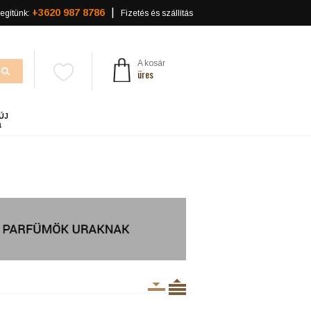
+3620 987 8786
egítünk:
Fizetés és szállítás
A kosár
üres
ÚJ
a