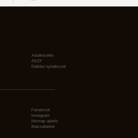
Adatkezelés
ÁSZF
Elállási nyilatkozat
Facebook
Instagram
Névnap ajánló
Illatcsaládok