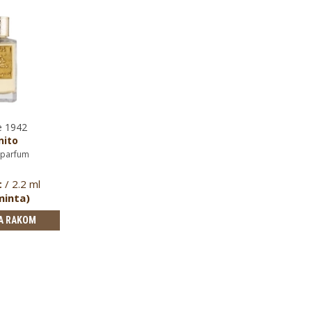
e 1942
nito
 parfum
t
/ 2.2 ml
minta)
A RAKOM