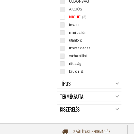
ÚJDONSÁG
AKCIÓS
NICHE
(3)
teszter
mini parfüm
utántöltő
limitált kiadás
várható illat
ritkaság
kifutó illat
TÍPUS
TERMÉKFAJTA
KISZERELÉS
SZÁLLÍTÁSI INFORMÁCIÓK