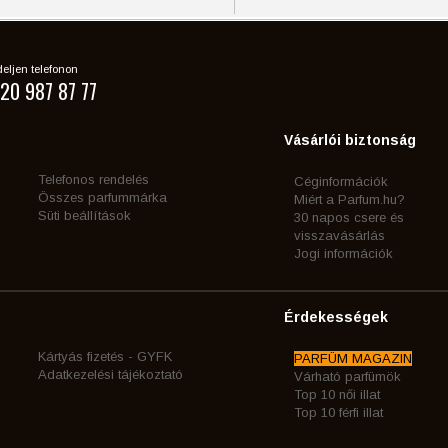
eljen telefonon
20 987 87 77
Vásárlói biztonság
Telefonos rendelés
Céginformációk
Összes parfummárka
Miért a Parfum.hu?
Süti beállítások
30 napos csere és
visszavásárlás
Jogi információk
Érdekességek
Kártyás fizetés - GYFK
PARFÜM MAGAZIN
Adatkezelési tájékoztató
Várható parfümök
Top 10 női illat
Top 10 férfi illat