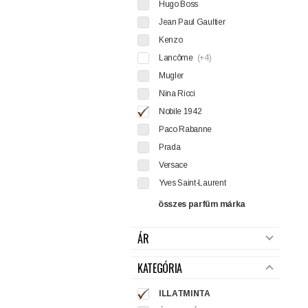
Hugo Boss
Jean Paul Gaultier
Kenzo
Lancôme
(+4)
Mugler
Nina Ricci
Nobile 1942
Paco Rabanne
Prada
Versace
Yves Saint-Laurent
összes parfüm márka
ÁR
KATEGÓRIA
ILLATMINTA