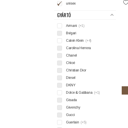
unisex
GYÁRTÓ
Armani
(+1)
Bvlgari
Calvin Klein
(+4)
Carolina Herrera
Chanel
Chloé
Christian Dior
Diesel
DKNY
Dolce & Gabbana
(+1)
Gisada
Givenchy
Gucci
Guerlain
(+5)