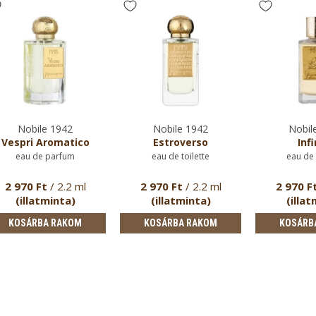
Nobile 1942
Nobile 1942
Nobil
Vespri Aromatico
Estroverso
Infi
eau de parfum
eau de toilette
eau de
2 970 Ft
/ 2.2 ml
2 970 Ft
/ 2.2 ml
2 970 F
(illatminta)
(illatminta)
(illat
KOSÁRBA RAKOM
KOSÁRBA RAKOM
KOSÁRB