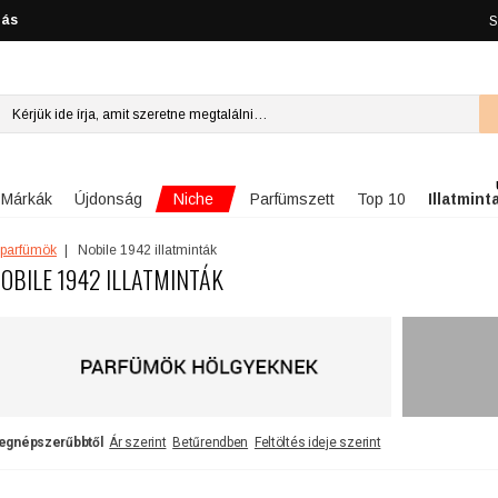
lás
S
Niche
Márkák
Újdonság
Parfümszett
Top 10
Illatmint
 parfümök
Nobile 1942 illatminták
OBILE 1942 ILLATMINTÁK
egnépszerűbbtől
Ár szerint
Betűrendben
Feltöltés ideje szerint