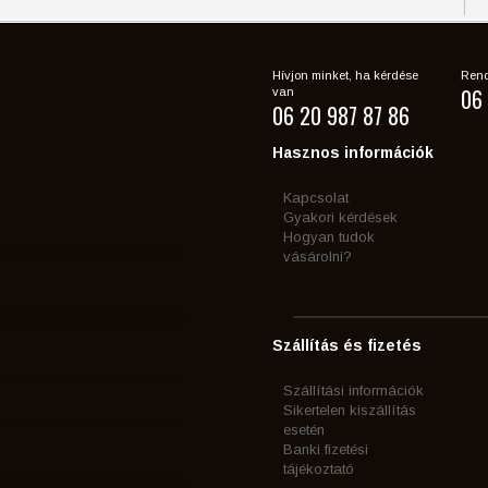
Hívjon minket, ha kérdése
Rend
06 
van
06 20 987 87 86
Hasznos információk
Kapcsolat
Gyakori kérdések
Hogyan tudok
vásárolni?
Szállítás és fizetés
Szállítási információk
Sikertelen kiszállítás
esetén
Banki fizetési
tájékoztató