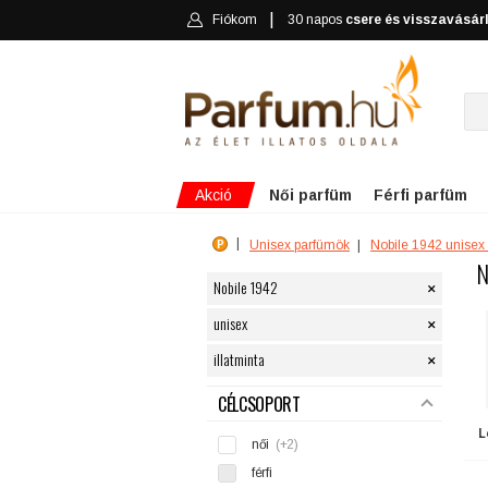
Fiókom
30 napos
csere és visszavásár
Akció
Női parfüm
Férfi parfüm
Unisex parfümök
Nobile 1942 unisex
N
×
Nobile 1942
×
unisex
×
illatminta
SZŰRÉS
CÉLCSOPORT
L
női
(+2)
férfi