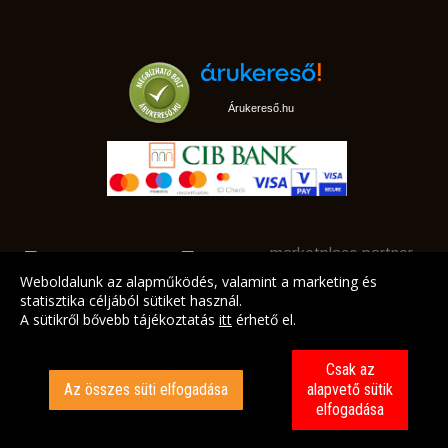
Árukereső.hu
marketplace partner
Weboldalunk az alapműködés, valamint a marketing és
statisztika céljából sütiket használ.
A sütikről bővebb tájékoztatás
itt
érhető el.
A LEGJOBB AJÁNLATAINK AZ ÖN CÍMÉRE!
Csak az
Az összes süti elfogadása
alapvető sütik
elfogadása