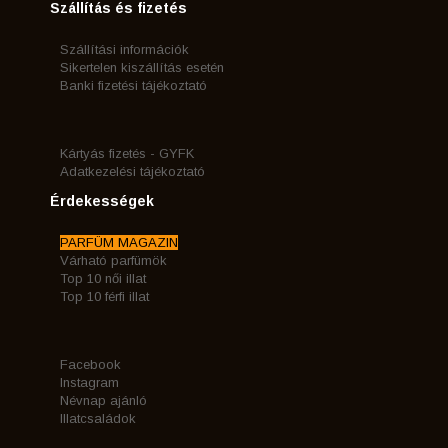
Szállítás és fizetés
Szállítási információk
Sikertelen kiszállítás esetén
Banki fizetési tájékoztató
Kártyás fizetés - GYFK
Adatkezelési tájékoztató
Érdekességek
PARFÜM MAGAZIN
Várható parfümök
Top 10 női illat
Top 10 férfi illat
Facebook
Instagram
Névnap ajánló
Illatcsaládok