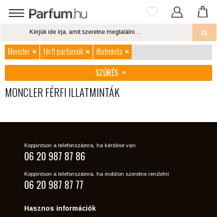
Moncler
férfi parfümök
illatminta
SZŰRÉS
MONCLER FÉRFI ILLATMINTÁK
Koppintson a telefonszámra, ha kérdése van
06 20 987 87 86
Koppintson a telefonszámra, ha mobilon szeretne rendelni
06 20 987 87 77
Hasznos információk