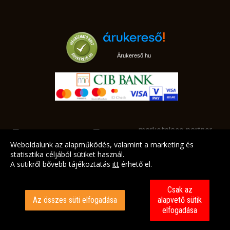
Árukereső.hu
marketplace partner
Weboldalunk az alapműködés, valamint a marketing és
statisztika céljából sütiket használ.
A sütikről bővebb tájékoztatás
itt
érhető el.
A LEGJOBB AJÁNLATAINK AZ ÖN CÍMÉRE!
Csak az
Az összes süti elfogadása
alapvető sütik
elfogadása