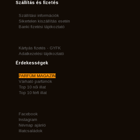
Szállítás és fizetés
Szállítási információk
Sikertelen kiszállítás esetén
Banki fizetési tájékoztató
Kártyás fizetés - GYFK
Adatkezelési tájékoztató
Érdekességek
PARFÜM MAGAZIN
Várható parfümök
Top 10 női illat
Top 10 férfi illat
Facebook
Instagram
Névnap ajánló
Illatcsaládok