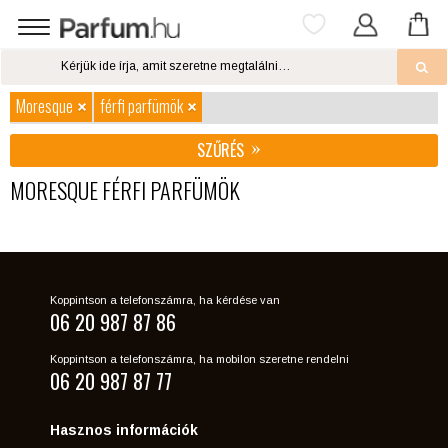
Moresque
férfi parfümök
SZŰRÉS
MORESQUE FÉRFI PARFÜMÖK
Koppintson a telefonszámra, ha kérdése van
06 20 987 87 86
Koppintson a telefonszámra, ha mobilon szeretne rendelni
06 20 987 87 77
Hasznos információk