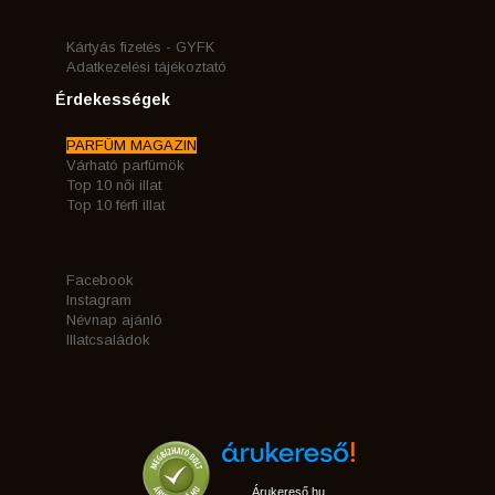
Kártyás fizetés - GYFK
Adatkezelési tájékoztató
Érdekességek
PARFÜM MAGAZIN
Várható parfümök
Top 10 női illat
Top 10 férfi illat
Facebook
Instagram
Névnap ajánló
Illatcsaládok
Árukereső.hu