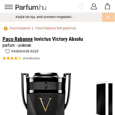
Paco Rabanne
Paco Rabanne férfi parfümök
Paco Rabanne
Invictus Victory Absolu
parfum - uraknak
Kedvencek közé
(
4
értékelés)