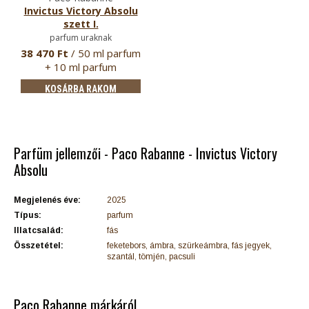
Invictus Victory Absolu
szett I.
parfum uraknak
38 470 Ft
/ 50 ml parfum
+ 10 ml parfum
KOSÁRBA RAKOM
Parfüm jellemzői - Paco Rabanne - Invictus Victory
Absolu
Megjelenés éve:
2025
Típus:
parfum
Illatcsalád:
fás
Összetétel:
feketebors, ámbra, szürkeámbra, fás jegyek,
szantál, tömjén, pacsuli
Paco Rabanne márkáról