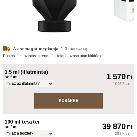
1-3 munkanap
A csomagot megkapja:
Pontos tájékoztatást a rendelést feldolgozása után küldünk.
1.5 ml (illatminta)
1 570
Ft
parfum
mi az az illatminta?
1046 Ft / ml
KOSÁRBA
100 ml teszter
39 870
Ft
parfum
mi az a teszter?
398 Ft / ml