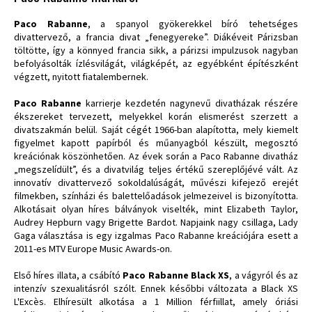
Paco Rabanne
, a spanyol gyökerekkel bíró tehetséges
divattervező, a francia divat „fenegyereke”. Diákéveit Párizsban
töltötte, így a könnyed francia sikk, a párizsi impulzusok nagyban
befolyásolták ízlésvilágát, világképét, az egyébként építészként
végzett, nyitott fiatalembernek.
Paco Rabanne
karrierje kezdetén nagynevű divatházak részére
ékszereket tervezett, melyekkel korán elismerést szerzett a
divatszakmán belül. Saját cégét 1966-ban alapította, mely kiemelt
figyelmet kapott papírból és műanyagból készült, megosztó
kreációnak köszönhetően. Az évek során a Paco Rabanne divatház
„megszelídült”, és a divatvilág teljes értékű szereplőjévé vált. Az
innovatív divattervező sokoldalúságát, művészi kifejező erejét
filmekben, színházi és balettelőadások jelmezeivel is bizonyította.
Alkotásait olyan híres bálványok viselték, mint Elizabeth Taylor,
Audrey Hepburn vagy Brigette Bardot. Napjaink nagy csillaga, Lady
Gaga választása is egy izgalmas Paco Rabanne kreációjára esett a
2011-es MTV Europe Music Awards-on.
Első híres illata, a csábító
Paco Rabanne Black XS
, a vágyról és az
intenzív szexualitásról szólt. Ennek későbbi változata a Black XS
L'Excès. Elhíresült alkotása a 1 Million férfiillat, amely óriási