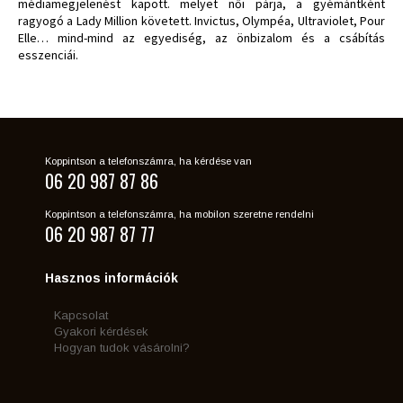
médiamegjelenést kapott. melyet női párja, a gyémántként
ragyogó a Lady Million követett. Invictus, Olympéa, Ultraviolet, Pour
Elle… mind-mind az egyediség, az önbizalom és a csábítás
esszenciái.
Koppintson a telefonszámra, ha kérdése van
06 20 987 87 86
Koppintson a telefonszámra, ha mobilon szeretne rendelni
06 20 987 87 77
Hasznos információk
Kapcsolat
Gyakori kérdések
Hogyan tudok vásárolni?