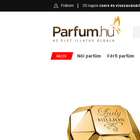
Fiókom
30 napos
csere és visszavásár
Akció
Női parfüm
Férfi parfüm