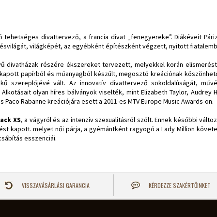
ó tehetséges divattervező, a francia divat „fenegyereke”. Diákéveit Páriz
lésvilágát, világképét, az egyébként építészként végzett, nyitott fiatalem
ű divatházak részére ékszereket tervezett, melyekkel korán elismerést 
et kapott papírból és műanyagból készült, megosztó kreációnak köszönhet
tékű szereplőjévé vált. Az innovatív divattervező sokoldalúságát, művé
. Alkotásait olyan híres bálványok viselték, mint Elizabeth Taylor, Audrey
mas Paco Rabanne kreációjára esett a 2011-es MTV Europe Music Awards-on.
ack XS
, a vágyról és az intenzív szexualitásról szólt. Ennek későbbi változ
enést kapott. melyet női párja, a gyémántként ragyogó a Lady Million követet
sábítás esszenciái.
VISSZAVÁSÁRLÁSI GARANCIA
KÉRDEZZE SZAKÉRTŐINKET