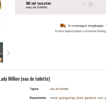
80 ml teszter
eau de toilette
A csomagot megkapja:
Pontos tájékoztatást a rendelést feldol
ady Million (eau de toilette)
Típus:
eau de toilette
Összetétel:
neroli, gyöngyvirág, jácint, gardénia, méz, 