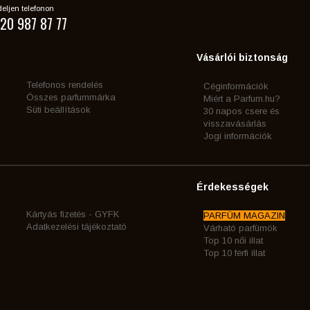
eljen telefonon
20 987 87 77
Vásárlói biztonság
Telefonos rendelés
Céginformációk
Összes parfummárka
Miért a Parfum.hu?
Süti beállítások
30 napos csere és
visszavásárlás
Jogi információk
Érdekességek
Kártyás fizetés - GYFK
PARFÜM MAGAZIN
Adatkezelési tájékoztató
Várható parfümök
Top 10 női illat
Top 10 férfi illat