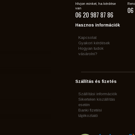
Hívjon minket, ha kérdése
Rend
06 
van
06 20 987 87 86
Hasznos információk
Kapcsolat
Gyakori kérdések
Hogyan tudok
vásárolni?
Szállítás és fizetés
Szállítási információk
Sikertelen kiszállítás
esetén
Banki fizetési
tájékoztató