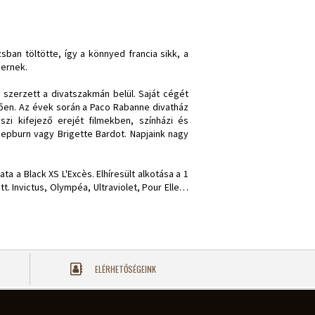
sban töltötte, így a könnyed francia sikk, a
bernek.
szerzett a divatszakmán belül. Saját cégét
ően. Az évek során a Paco Rabanne divatház
szi kifejező erejét filmekben, színházi és
 Hepburn vagy Brigette Bardot. Napjaink nagy
ata a Black XS L'Excès. Elhíresült alkotása a 1
t. Invictus, Olympéa, Ultraviolet, Pour Elle…
ELÉRHETŐSÉGEINK