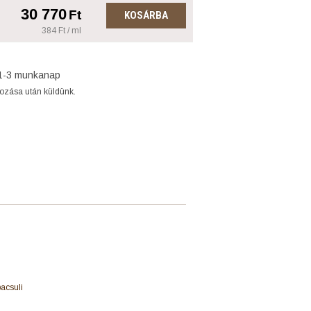
30 770
Ft
KOSÁRBA
384 Ft / ml
1-3 munkanap
gozása után küldünk.
pacsuli