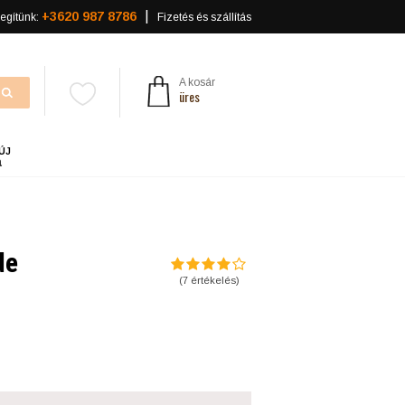
+3620 987 8786
egítünk:
Fizetés és szállítás
A kosár
üres
ÚJ
a
de
(
7
értékelés)