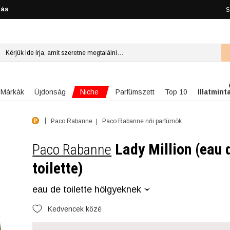
lás
S
Niche
Márkák
Újdonság
Parfümszett
Top 10
Illatmint
Paco Rabanne
Paco Rabanne női parfümök
Lady Million (eau 
Paco Rabanne
toilette)
eau de toilette hölgyeknek
Kedvencek közé