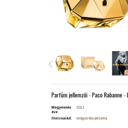
Parfüm jellemzői - Paco Rabanne - L
Megjelenés
2012
éve:
Illatcsalád:
virágos-fás-pézsma