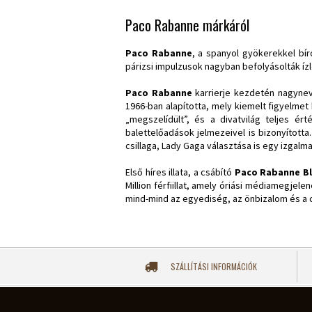
Paco Rabanne márkáról
Paco Rabanne
, a spanyol gyökerekkel bír
párizsi impulzusok nagyban befolyásolták íz
Paco Rabanne
karrierje kezdetén nagynev
1966-ban alapította, mely kiemelt figyelm
„megszelídült”, és a divatvilág teljes ér
balettelőadások jelmezeivel is bizonyította
csillaga, Lady Gaga választása is egy izgal
Első híres illata, a csábító
Paco Rabanne Bl
Million férfiillat, amely óriási médiamegjel
mind-mind az egyediség, az önbizalom és a c
SZÁLLÍTÁSI INFORMÁCIÓK