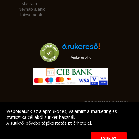
Instagram
Névnap ajánló
Illatcsaládok
Árukereső.hu
marketplace partner
Weboldalunk az alapműködés, valamint a marketing és
statisztika céljából sütiket használ.
A sütikről bővebb tájékoztatás
itt
érhető el.
A LEGJOBB AJÁNLATAINK AZ ÖN CÍMÉRE!
Csak az