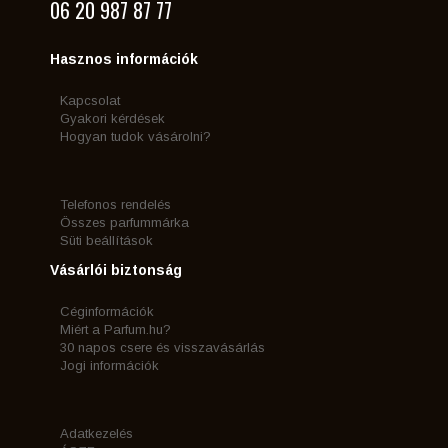
06 20 987 87 77
Hasznos információk
Kapcsolat
Gyakori kérdések
Hogyan tudok vásárolni?
Telefonos rendelés
Összes parfummárka
Süti beállítások
Vásárlói biztonság
Céginformációk
Miért a Parfum.hu?
30 napos csere és visszavásárlás
Jogi információk
Adatkezelés