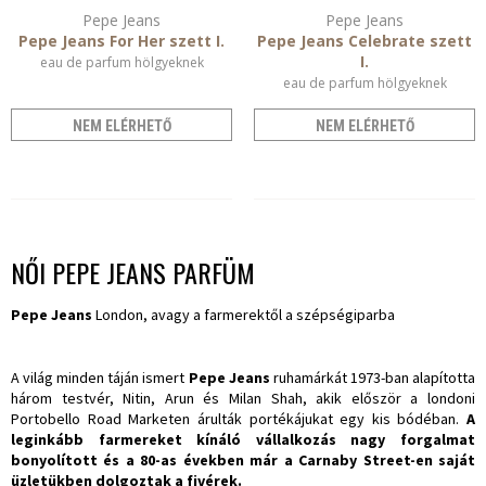
Pepe Jeans
Pepe Jeans
Pepe Jeans For Her szett I.
Pepe Jeans Celebrate szett
I.
eau de parfum hölgyeknek
eau de parfum hölgyeknek
NEM ELÉRHETŐ
NEM ELÉRHETŐ
NŐI PEPE JEANS PARFÜM
Pepe Jeans
London, avagy a farmerektől a szépségiparba
A világ minden táján ismert
Pepe Jeans
ruhamárkát 1973-ban alapította
három testvér, Nitin, Arun és Milan Shah, akik először a londoni
Portobello Road Marketen árulták portékájukat egy kis bódéban.
A
leginkább farmereket kínáló vállalkozás nagy forgalmat
bonyolított és a 80-as években már a Carnaby Street-en saját
üzletükben dolgoztak a fivérek.