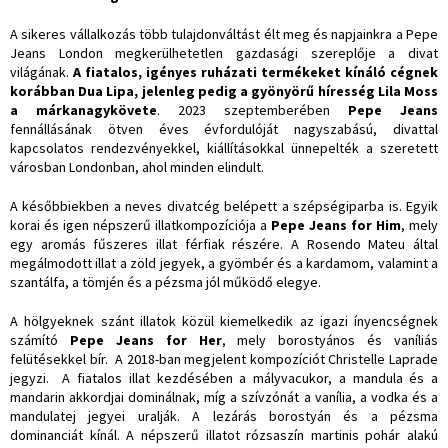
A sikeres vállalkozás több tulajdonváltást élt meg és napjainkra a Pepe
Jeans London megkerülhetetlen gazdasági szereplője a divat
világának.
A fiatalos, igényes ruházati termékeket kínáló cégnek
korábban Dua Lipa, jelenleg pedig a gyönyörű híresség Lila Moss
a márkanagykövete
. 2023 szeptemberében
Pepe Jeans
fennállásának ötven éves évfordulóját nagyszabású, divattal
kapcsolatos rendezvényekkel, kiállításokkal ünnepelték a szeretett
városban Londonban, ahol minden elindult.
A későbbiekben a neves divatcég belépett a szépségiparba is. Egyik
korai és igen népszerű illatkompozíciója a
Pepe Jeans for Him
, mely
egy aromás fűszeres illat férfiak részére. A Rosendo Mateu által
megálmodott illat a zöld jegyek, a gyömbér és a kardamom, valamint a
szantálfa, a tömjén és a pézsma jól működő elegye.
A hölgyeknek szánt illatok közül kiemelkedik az igazi ínyencségnek
számító
Pepe Jeans for Her
, mely borostyános és vaníliás
felütésekkel bír. A 2018-ban megjelent kompozíciót Christelle Laprade
jegyzi. A fiatalos illat kezdésében a mályvacukor, a mandula és a
mandarin akkordjai dominálnak, míg a szívzónát a vanília, a vodka és a
mandulatej jegyei uralják. A lezárás borostyán és a pézsma
dominanciát kínál. A népszerű illatot rózsaszín martinis pohár alakú