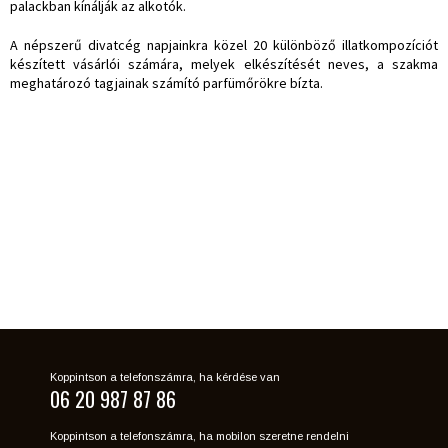
palackban kínálják az alkotók.
A népszerű divatcég napjainkra közel 20 különböző illatkompozíciót
készített vásárlói számára, melyek elkészítését neves, a szakma
meghatározó tagjainak számító parfümőrökre bízta.
Koppintson a telefonszámra, ha kérdése van
06 20 987 87 86
Koppintson a telefonszámra, ha mobilon szeretne rendelni