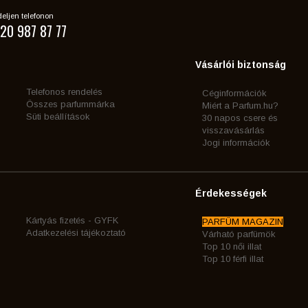
eljen telefonon
20 987 87 77
Vásárlói biztonság
Telefonos rendelés
Céginformációk
Összes parfummárka
Miért a Parfum.hu?
Süti beállítások
30 napos csere és
visszavásárlás
Jogi információk
Érdekességek
Kártyás fizetés - GYFK
PARFÜM MAGAZIN
Adatkezelési tájékoztató
Várható parfümök
Top 10 női illat
Top 10 férfi illat