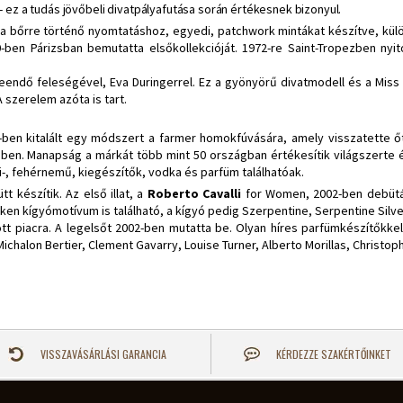
t - ez a tudás jövőbeli divatpályafutása során értékesnek bizonyul.
át a bőrre történő nyomtatáshoz, egyedi, patchwork mintákat készítve, kül
0-ben Párizsban bemutatta elsőkollekcióját. 1972-re Saint-Tropezben nyit
leendő feleségével, Eva Duringerrel. Ez a gyönyörű divatmodell és a Mis
A szerelem azóta is tart.
94-ben kitalált egy módszert a farmer homokfúvására, amely visszatette ő
ében. Manapság a márkát több mint 50 országban értékesítik világszerte 
i-, fehérnemű, kiegészítők, vodka és parfüm találhatóak.
tt készítik. Az első illat, a
Roberto Cavalli
for Women, 2002-ben debütált
en kígyómotívum is található, a kígyó pedig Szerpentine, Serpentine Silver, 
 piacra. A legelsőt 2002-ben mutatta be. Olyan híres parfümkészítőkkel d
e Michalon Bertier, Clement Gavarry, Louise Turner, Alberto Morillas, Christo
VISSZAVÁSÁRLÁSI GARANCIA
KÉRDEZZE SZAKÉRTŐINKET