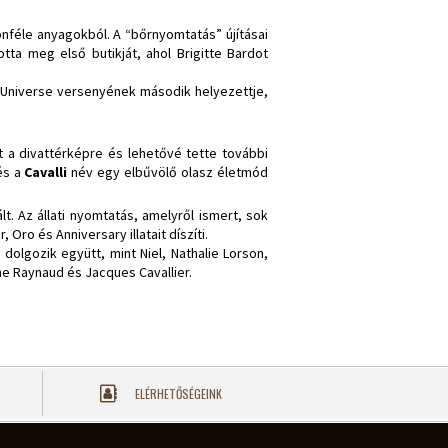
önféle anyagokból. A “bőrnyomtatás” újításai
otta meg első butikját, ahol Brigitte Bardot
s Universe versenyének második helyezettje,
t a divattérképre és lehetővé tette további
és a
Cavalli
név egy elbűvölő olasz életmód
. Az állati nyomtatás, amelyről ismert, sok
Oro és Anniversary illatait díszíti.
olgozik együtt, mint Niel, Nathalie Lorson,
phe Raynaud és Jacques Cavallier.
ELÉRHETŐSÉGEINK