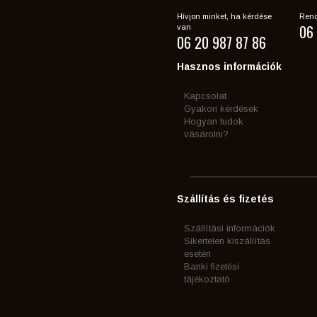
Hívjon minket, ha kérdése
Rend
06 
van
06 20 987 87 86
Hasznos információk
Kapcsolat
Gyakori kérdések
Hogyan tudok
vásárolni?
Szállítás és fizetés
Szállítási információk
Sikertelen kiszállítás
esetén
Banki fizetési
tájékoztató