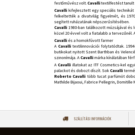
festőművész volt.
Cavalli
textilfestést tanul
Cavalli
kifejlesztett egy speciális technik
felkeltették a divatvilág figyelmét, és 197
segített ruházatának népszerűsítésében.
Cavalli
1980-ban találkozott múzsájával és 
közel 20 évvel volt a fiatalabb a tervezőnél. 
Cavalli
és a homokfúvott farmer
A
Cavalli
textilinnovációi folytatódtak. 19
butikokat nyitott Szent Barthban és Velenc
szinonímája. A
Cavalli
márka kínálatában férf
A
Cavalli
illatokat az ITF Cosmetics-kel együ
palackot és dobozt díszít. Sok
Cavalli
termék
Roberto Cavalli
több tucat parfümöt dobott
Mathilde Bijaoui, Fabrice Pellegrin, Domitill
SZÁLLÍTÁSI INFORMÁCIÓK