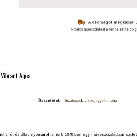
A csomagot megkapja:
Pontos tájékoztatást a rendelést feldol
- Vibrant Aqua
Összetétel:
őszibarack, vizes jegyek, moha
ruháiról és állati nyomairól ismert. 1940-ben egy művészcsaládban szüle