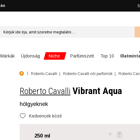
lás
S
Niche
Márkák
Újdonság
Parfümszett
Top 10
Illatmint
Roberto Cavalli
Roberto Cavalli női parfümök
Roberto Cava
Vibrant Aqua
Roberto Cavalli
hölgyeknek
Kedvencek közé
250 ml