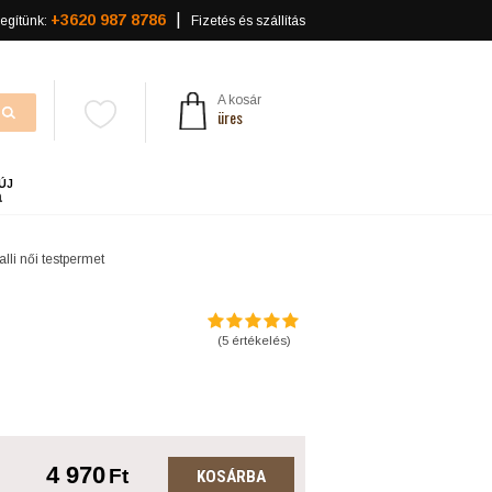
+3620 987 8786
egítünk:
Fizetés és szállítás
A kosár
üres
ÚJ
a
lli női testpermet
(
5
értékelés)
4 970
Ft
KOSÁRBA