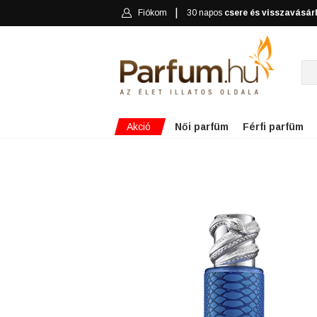
Fiókom
30 napos
csere és visszavásár
Akció
Női parfüm
Férfi parfüm