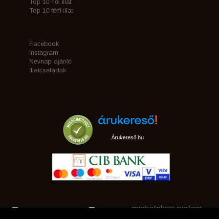
Top 10 női illat
Top 10 férfi illat
Facebook
Instagram
Névnap ajánló
Illatcsaládok
Árukereső.hu
marketplace partner