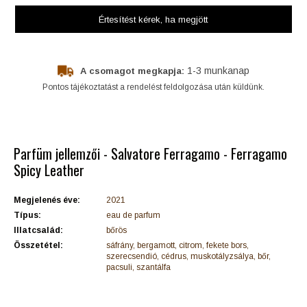
Értesítést kérek
, ha megjött
1-3 munkanap
A csomagot megkapja:
Pontos tájékoztatást a rendelést feldolgozása után küldünk.
Parfüm jellemzői - Salvatore Ferragamo - Ferragamo
Spicy Leather
Megjelenés éve:
2021
Típus:
eau de parfum
Illatcsalád:
bőrös
Összetétel:
sáfrány, bergamott, citrom, fekete bors,
szerecsendió, cédrus, muskotályzsálya, bőr,
pacsuli, szantálfa