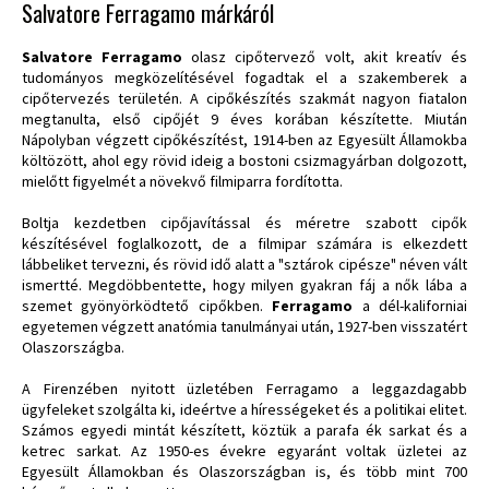
Salvatore Ferragamo márkáról
Salvatore Ferragamo
olasz cipőtervező volt, akit kreatív és
tudományos megközelítésével fogadtak el a szakemberek a
cipőtervezés területén. A cipőkészítés szakmát nagyon fiatalon
megtanulta, első cipőjét 9 éves korában készítette. Miután
Nápolyban végzett cipőkészítést, 1914-ben az Egyesült Államokba
költözött, ahol egy rövid ideig a bostoni csizmagyárban dolgozott,
mielőtt figyelmét a növekvő filmiparra fordította.
Boltja kezdetben cipőjavítással és méretre szabott cipők
készítésével foglalkozott, de a filmipar számára is elkezdett
lábbeliket tervezni, és rövid idő alatt a "sztárok cipésze" néven vált
ismertté. Megdöbbentette, hogy milyen gyakran fáj a nők lába a
szemet gyönyörködtető cipőkben.
Ferragamo
a dél-kaliforniai
egyetemen végzett anatómia tanulmányai után, 1927-ben visszatért
Olaszországba.
A Firenzében nyitott üzletében Ferragamo a leggazdagabb
ügyfeleket szolgálta ki, ideértve a hírességeket és a politikai elitet.
Számos egyedi mintát készített, köztük a parafa ék sarkat és a
ketrec sarkat. Az 1950-es évekre egyaránt voltak üzletei az
Egyesült Államokban és Olaszországban is, és több mint 700