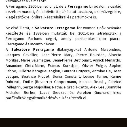
kézművest alkalmazott.
A Ferragamo 1960-ban elhunyt, de a
Ferragamo
birodalom a család
kezében maradt, és kibővítette kínálatát táskákra, szemüvegekre,
kiegészítőkre, órákra, készruhákral és parfümökre is.
Az első illatát, a
Salvatore Ferragamo
for women-t nők számára
készítette és 1998-ban mutatták be. 2001-ben létrehozták a
Ferragamo Parfums céget, amely parfümöket dob piacra
Ferragamo és Incanto néven.
A
Salvatore Ferragamo
illatanyagokat Antoine Maisondieu,
Jacques Cavallier, Jean-Pierre Mary, Pierre Bourdon, Alberto
Morillas, Marie Salamagne, Jean-Pierre Bethouart, Annick Menardo,
Amandine Clerc-Marie, Francis Kurkdjian, Olivier Polge, Sophie
Labbe, Juliette Karagueuzoglou, Laurent Bruyere, Antoine Lie, Jean
Jacque, Beatrice Piquet, Sonia Constant, Louise Turner, Karine
Dubreuil, Emilie (Bevierre) Coppermann, Nicolas Beaul , Fabrice
Pellegrin, Serge Majoullier, Nathalie Gracia-Cetto, Alex Lee, Domitille
Michalon Bertier, Lucas Sieuzac és Aurelien Guichard híres
parfümörök együttműködésével készítették el.