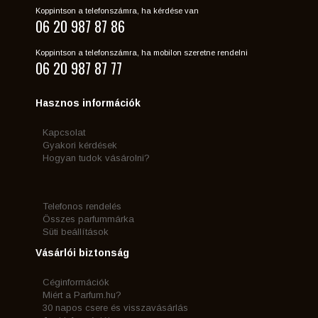
Koppintson a telefonszámra, ha kérdése van
06 20 987 87 86
Koppintson a telefonszámra, ha mobilon szeretne rendelni
06 20 987 87 77
Hasznos információk
Kapcsolat
Gyakori kérdések
Hogyan tudok vásárolni?
Telefonos rendelés
Összes parfummárka
Süti beállítások
Vásárlói biztonság
Céginformációk
Miért a Parfum.hu?
30 napos csere és visszavásárlás