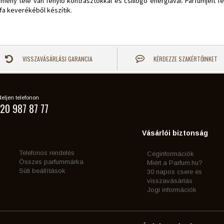
emény tele van fénylő kontrasztokkal és csillogó energiával. Parfümjeit fe
lfa keverékéből készítik.
VISSZAVÁSÁRLÁSI GARANCIA
KÉRDEZZE SZAKÉRTŐINKET
eljen telefonon
20 987 87 77
Vásárlói biztonság
Telefonos rendelés
Céginformációk
Összes parfummárka
Miért a Parfum.hu?
Süti beállítások
30 napos csere és
visszavásárlás
Jogi információk