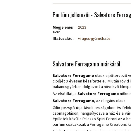
Parfüm jellemzői - Salvatore Ferra
Megjelenés
2023
éve:
Illatcsalád:
virágos-gyümölcsös
Salvatore Ferragamo márkáról
Salvatore Ferragamo
olasz cipőtervező vo
cipőjét 9 évesen készítette el. Miután rövi
bakancsgyárban dolgozott a növekvő filmipar
Az első illat, a
Salvatore Ferragamo
nőknek
Salvatore Ferragamo,
az elegáns olasz
Gilio pezsgő útja távoli országokon és feli
csomagoláson, hangsúlyozva a ház és a váro
épületek közül a Palazzo Spini Feroni az a he
parfüm csatlakozik a Ferragamo Creations kol