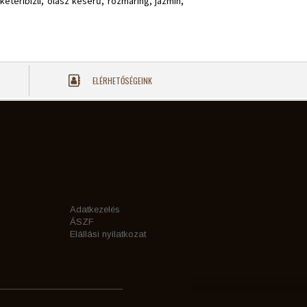
keteribizli, olasz keserű, rozmaring, jázmin,
ELÉRHETŐSÉGEINK
Adatkezelés
ÁSZF
Elállási nyilatkozat