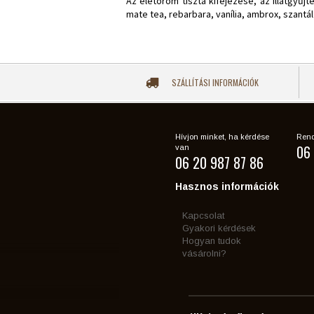
Az életöröm tiszta kifejezése, az illatgyűjt
mate tea, rebarbara, vanília, ambrox, szantá
SZÁLLÍTÁSI INFORMÁCIÓK
Hívjon minket, ha kérdése
Rend
06 
van
06 20 987 87 86
Hasznos információk
Kapcsolat
Gyakori kérdések
Hogyan tudok
vásárolni?