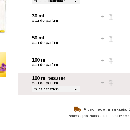
mi az az illatminta?
30 ml
eau de parfum
50 ml
eau de parfum
100 ml
eau de parfum
100 ml teszter
eau de parfum
mi az a teszter?
A csomagot megkapja:
Pontos tájékoztatást a rendelést feldol