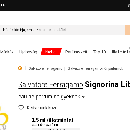
lás
S
Niche
Márkák
Újdonság
Parfümszett
Top 10
Illatmint
Salvatore Ferragamo
Salvatore Ferragamo női parfümök
Signorina Li
Salvatore Ferragamo
eau de parfum hölgyeknek
Kedvencek közé
1.5 ml (illatminta)
eau de parfum