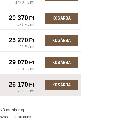
1470 Ft / ml
20 370
Ft
KOSÁRBA
679 Ft / ml
23 270
Ft
KOSÁRBA
465 Ft / ml
29 070
Ft
KOSÁRBA
290 Ft / ml
26 170
Ft
KOSÁRBA
261 Ft / ml
1-3 munkanap
gozása után küldünk.