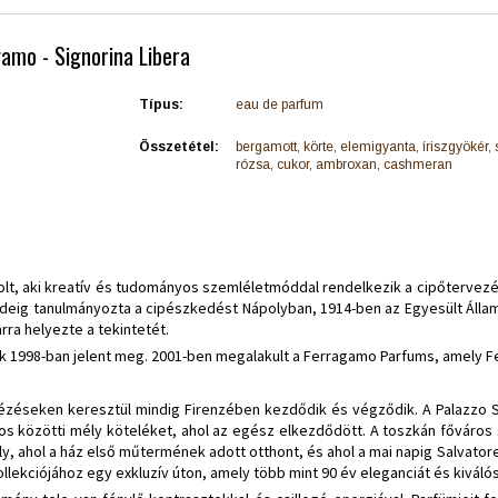
gamo - Signorina Libera
Típus:
eau de parfum
Összetétel:
bergamott, körte, elemigyanta, íriszgyökér, 
rózsa, cukor, ambroxan, cashmeran
lt, aki kreatív és tudományos szemléletmóddal rendelkezik a cipőtervezés
d ideig tanulmányozta a cipészkedést Nápolyban, 1914-ben az Egyesült Állam
ra helyezte a tekintetét.
 1998-ban jelent meg. 2001-ben megalakult a Ferragamo Parfums, amely Fer
dézéseken keresztül mindig Firenzében kezdődik és végződik. A Palazzo Spi
s közötti mély köteléket, ahol az egész elkezdődött. A toszkán főváros 
ly, ahol a ház első műtermének adott otthont, és ahol a mai napig Salvatore 
lekciójához egy exkluzív úton, amely több mint 90 év eleganciát és kiválósá