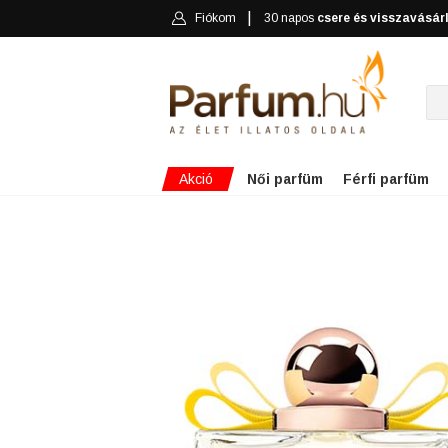
Fiókom
30 napos
csere és visszavásár
Akció
Női parfüm
Férfi parfüm