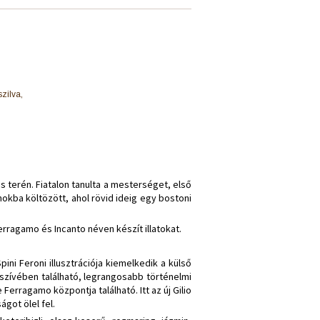
szilva,
 terén. Fiatalon tanulta a mesterséget, első
okba költözött, ahol rövid ideig egy bostoni
ragamo és Incanto néven készít illatokat.
ni Feroni illusztrációja kiemelkedik a külső
szívében található, legrangosabb történelmi
Ferragamo központja található. Itt az új Gilio
got ölel fel.