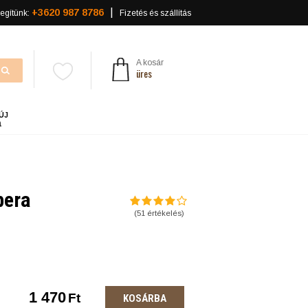
+3620 987 8786
egítünk:
Fizetés és szállítás
A kosár
üres
ÚJ
a
bera
(
51
értékelés)
1 470
Ft
KOSÁRBA