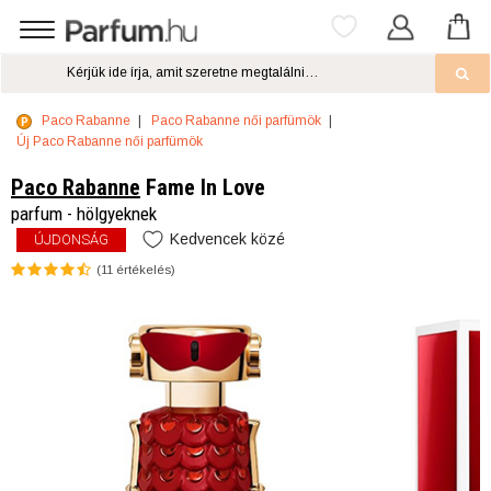
Paco Rabanne
Paco Rabanne női parfümök
Új Paco Rabanne női parfümök
Paco Rabanne
Fame In Love
parfum - hölgyeknek
Kedvencek közé
ÚJDONSÁG
(
11
értékelés)