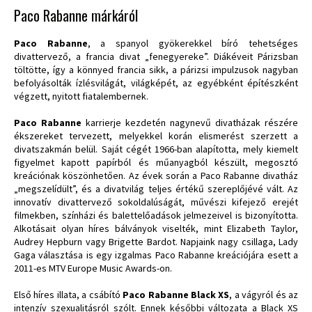
Paco Rabanne márkáról
Paco Rabanne
, a spanyol gyökerekkel bíró tehetséges
divattervező, a francia divat „fenegyereke”. Diákéveit Párizsban
töltötte, így a könnyed francia sikk, a párizsi impulzusok nagyban
befolyásolták ízlésvilágát, világképét, az egyébként építészként
végzett, nyitott fiatalembernek.
Paco Rabanne
karrierje kezdetén nagynevű divatházak részére
ékszereket tervezett, melyekkel korán elismerést szerzett a
divatszakmán belül. Saját cégét 1966-ban alapította, mely kiemelt
figyelmet kapott papírból és műanyagból készült, megosztó
kreációnak köszönhetően. Az évek során a Paco Rabanne divatház
„megszelídült”, és a divatvilág teljes értékű szereplőjévé vált. Az
innovatív divattervező sokoldalúságát, művészi kifejező erejét
filmekben, színházi és balettelőadások jelmezeivel is bizonyította.
Alkotásait olyan híres bálványok viselték, mint Elizabeth Taylor,
Audrey Hepburn vagy Brigette Bardot. Napjaink nagy csillaga, Lady
Gaga választása is egy izgalmas Paco Rabanne kreációjára esett a
2011-es MTV Europe Music Awards-on.
Első híres illata, a csábító
Paco Rabanne Black XS
, a vágyról és az
intenzív szexualitásról szólt. Ennek későbbi változata a Black XS