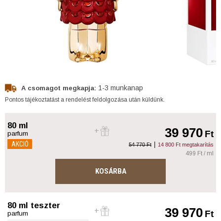
1-3 munkanap
A csomagot megkapja:
Pontos tájékoztatást a rendelést feldolgozása után küldünk.
80 ml
39 970
Ft
parfum
AKCIÓ
|
54 770 Ft
14 800 Ft megtakarítás
499 Ft / ml
KOSÁRBA
80 ml teszter
39 970
Ft
parfum