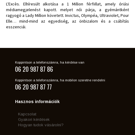
L'Excès. Elhíresült alkotása a 1 Million férfiillat, amely óriási
médiamegjelenést kapott. melyet női párja, a gyémántként
ragyogó a Lady Million követett. Invictus, Olympéa, Ultraviolet, Pour
Elle… mind-mind az egyediség, az önbizalom és a csábítás
esszenciái.
Koppintson a telefonszámra, ha kérdése van
06 20 987 87 86
Koppintson a telefonszámra, ha mobilon szeretne rendelni
06 20 987 87 77
Hasznos információk
Kapcsolat
Gyakori kérdések
Hogyan tudok vásárolni?