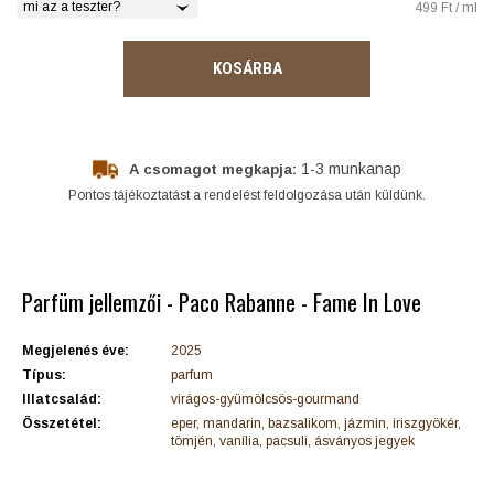
mi az a teszter?
499 Ft / ml
KOSÁRBA
1-3 munkanap
A csomagot megkapja:
Pontos tájékoztatást a rendelést feldolgozása után küldünk.
Parfüm jellemzői - Paco Rabanne - Fame In Love
Megjelenés éve:
2025
Típus:
parfum
Illatcsalád:
virágos-gyümölcsös-gourmand
Összetétel:
eper, mandarin, bazsalikom, jázmin, íriszgyökér,
tömjén, vanília, pacsuli, ásványos jegyek