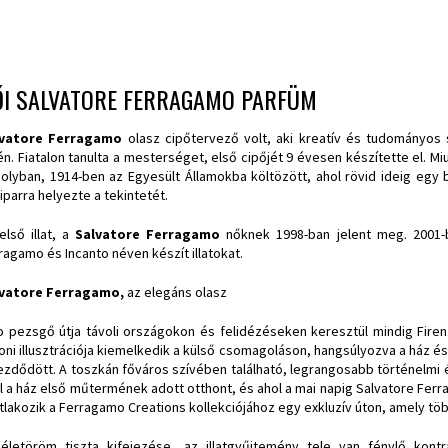
ŐI SALVATORE FERRAGAMO PARFÜM
lvatore Ferragamo
olasz cipőtervező volt, aki kreatív és tudományos
én. Fiatalon tanulta a mesterséget, első cipőjét 9 évesen készítette el. M
olyban, 1914-ben az Egyesült Államokba költözött, ahol rövid ideig eg
miparra helyezte a tekintetét.
első illat, a
Salvatore Ferragamo
nőknek 1998-ban jelent meg. 2001-
ragamo és Incanto néven készít illatokat.
vatore Ferragamo,
az elegáns olasz
io pezsgő útja távoli országokon és felidézéseken keresztül mindig Fire
oni illusztrációja kiemelkedik a külső csomagoláson, hangsúlyozva a ház és
ezdődött. A toszkán főváros szívében található, legrangosabb történelmi ép
l a ház első műtermének adott otthont, és ahol a mai napig Salvatore Ferrag
tlakozik a Ferragamo Creations kollekciójához egy exkluzív úton, amely több
életöröm tiszta kifejezése, az illatgyűjtemény tele van fénylő kontra