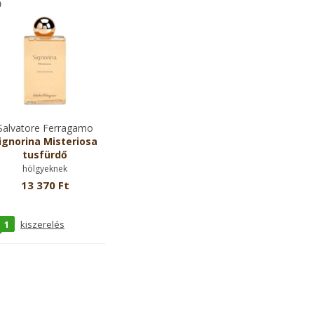
Salvatore Ferragamo
ignorina Misteriosa
tusfürdő
hölgyeknek
13 370 Ft
1
kiszerelés