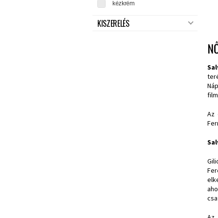
kézkrém
KISZERELÉS
N
Sa
ter
Náp
fil
Az 
Fer
Sal
Gil
Fer
elk
aho
csa
Az 