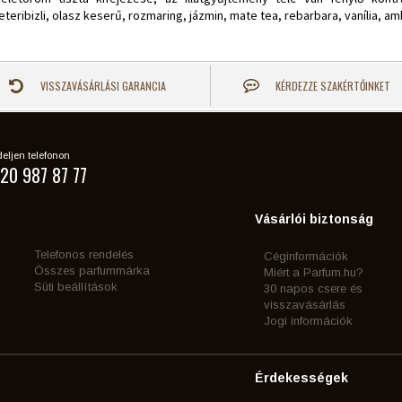
eteribizli, olasz keserű, rozmaring, jázmin, mate tea, rebarbara, vanília, a
VISSZAVÁSÁRLÁSI GARANCIA
KÉRDEZZE SZAKÉRTŐINKET
eljen telefonon
20 987 87 77
Vásárlói biztonság
Telefonos rendelés
Céginformációk
Összes parfummárka
Miért a Parfum.hu?
Süti beállítások
30 napos csere és
visszavásárlás
Jogi információk
Érdekességek