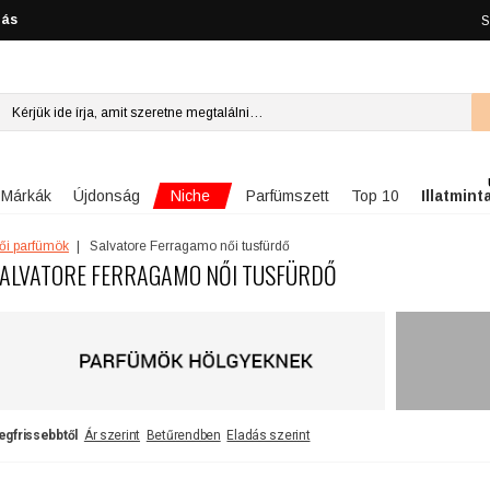
lás
S
Niche
Márkák
Újdonság
Parfümszett
Top 10
Illatmint
ői parfümök
Salvatore Ferragamo női tusfürdő
ALVATORE FERRAGAMO NŐI TUSFÜRDŐ
egfrissebbtől
Ár szerint
Betűrendben
Eladás szerint