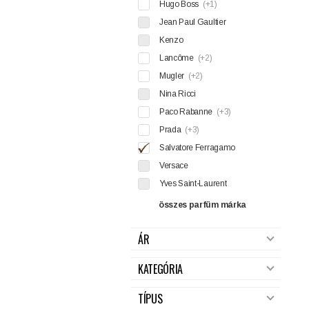
Hugo Boss
(+1)
Jean Paul Gaultier
Kenzo
Lancôme
(+2)
Mugler
(+2)
Nina Ricci
Paco Rabanne
(+3)
Prada
(+3)
Salvatore Ferragamo
Versace
Yves Saint-Laurent
összes parfüm márka
ÁR
KATEGÓRIA
TÍPUS