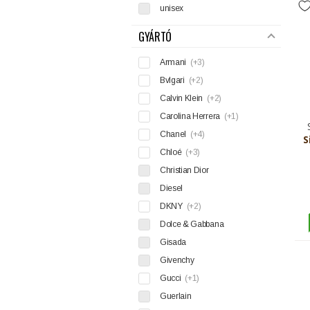
unisex
GYÁRTÓ
Armani
(+3)
Bvlgari
(+2)
Calvin Klein
(+2)
Carolina Herrera
(+1)
Chanel
(+4)
S
Chloé
(+3)
Christian Dior
Diesel
DKNY
(+2)
Dolce & Gabbana
Gisada
Givenchy
Gucci
(+1)
Guerlain