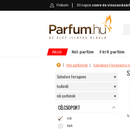
Fiókom
30 napos
csere és visszavásár
Akció
Női parfüm
Férfi parfüm
Női parfümök
Salvatore Ferragamo n
S
×
Salvatore Ferragamo
×
tusfürdő
×
női parfümök
SZŰRÉS
CÉLCSOPORT
L
női
férfi