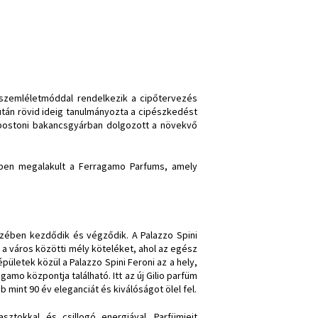
 szemléletmóddal rendelkezik a cipőtervezés
iután rövid ideig tanulmányozta a cipészkedést
y bostoni bakancsgyárban dolgozott a növekvő
ben megalakult a Ferragamo Parfums, amely
nzében kezdődik és végződik. A Palazzo Spini
 a város közötti mély köteléket, ahol az egész
ületek közül a Palazzo Spini Feroni az a hely,
amo központja található. Itt az új Gilio parfüm
 mint 90 év eleganciát és kiválóságot ölel fel.
sztokkal és csillogó energiával. Parfümjeit