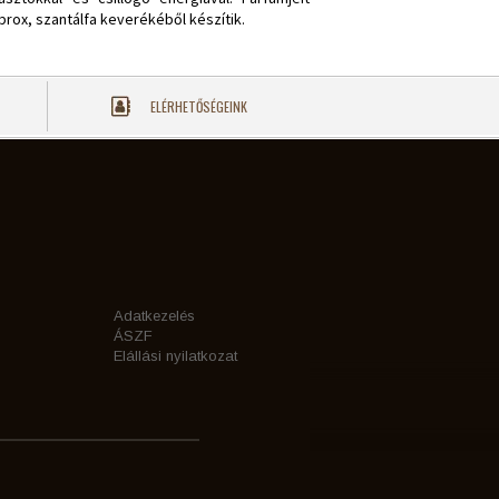
mbrox, szantálfa keverékéből készítik.
ELÉRHETŐSÉGEINK
Adatkezelés
ÁSZF
Elállási nyilatkozat