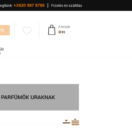
+3620 987 8786
egítünk:
Fizetés és szállítás
A kosár
üres
ÚJ
a