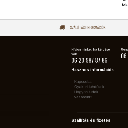
fek
SZÁLLÍTÁSI INFORMÁCIÓK
Hívjon minket, ha kérdése
Rend
06 
van
06 20 987 87 86
Hasznos információk
Kapcsolat
Gyakori kérdések
Hogyan tudok
vásárolni?
Szállítás és fizetés