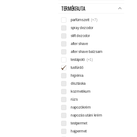
TERMÉKFAJTA
parfümszett
(+7)
spray dezodor
stift dezodor
after shave
after shave balzsam
testápoló
(+1)
tusfürdő
higiénia
dísztáska
kozmetikum
rúzs
napozókrém
napozás utáni krém
testpermet
hajpermet