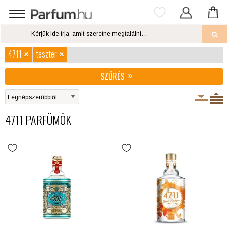
4711
teszter
SZŰRÉS
4711 PARFÜMÖK