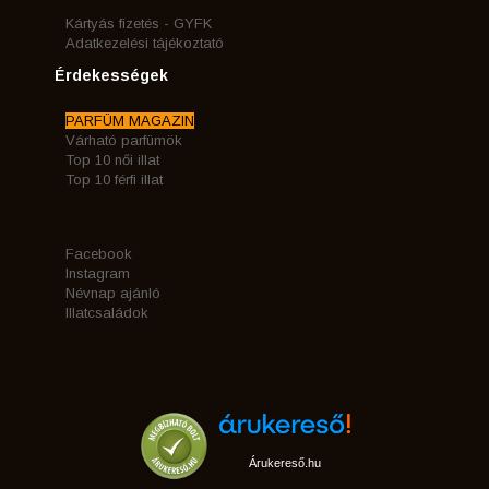
Kártyás fizetés - GYFK
Adatkezelési tájékoztató
Érdekességek
PARFÜM MAGAZIN
Várható parfümök
Top 10 női illat
Top 10 férfi illat
Facebook
Instagram
Névnap ajánló
Illatcsaládok
Árukereső.hu