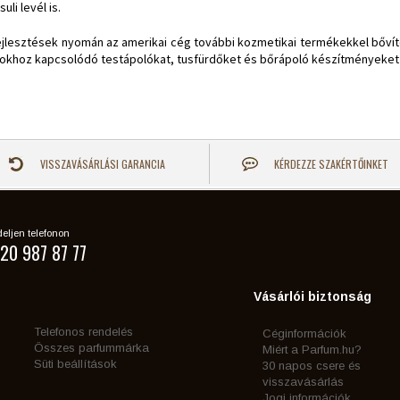
uli levél is.
ejlesztések nyomán az amerikai cég további kozmetikai termékekkel bővíte
atokhoz kapcsolódó testápolókat, tusfürdőket és bőrápoló készítményeket 
VISSZAVÁSÁRLÁSI GARANCIA
KÉRDEZZE SZAKÉRTŐINKET
eljen telefonon
20 987 87 77
Vásárlói biztonság
Telefonos rendelés
Céginformációk
Összes parfummárka
Miért a Parfum.hu?
Süti beállítások
30 napos csere és
visszavásárlás
Jogi információk