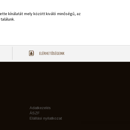
tte kínálatát mely között kiváló minőségű, az
találunk.
ELÉRHETŐSÉGEINK
Adatkezelés
ÁSZF
Elállási nyilatkozat