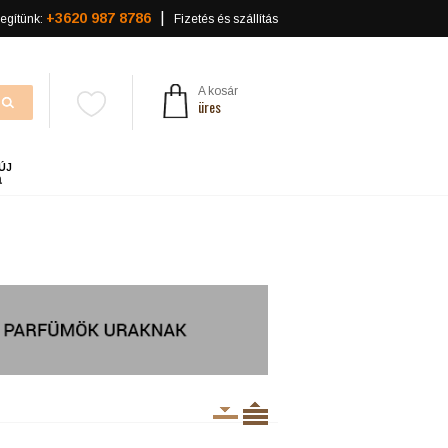
+3620 987 8786
egítünk:
Fizetés és szállítás
A kosár
üres
ÚJ
a