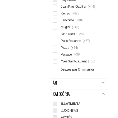
Jean Paul Gaultier
(+44)
Kenzo
(+67)
Lancôme
(+38)
Mugler
(+45)
Nina Ricci
(+28)
Paco Rabanne
(+67)
Prada
(+24)
Versace
(+36)
Yves Saint-Laurent
(+50)
összes parfüm márka
ÁR
KATEGÓRIA
ILLATMINTA
ÚJDONSÁG
AKCIÓS