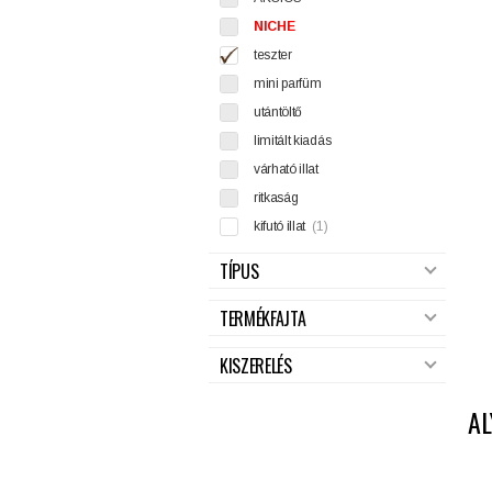
NICHE
teszter
mini parfüm
utántöltő
limitált kiadás
várható illat
ritkaság
kifutó illat
(1)
TÍPUS
TERMÉKFAJTA
KISZERELÉS
AL