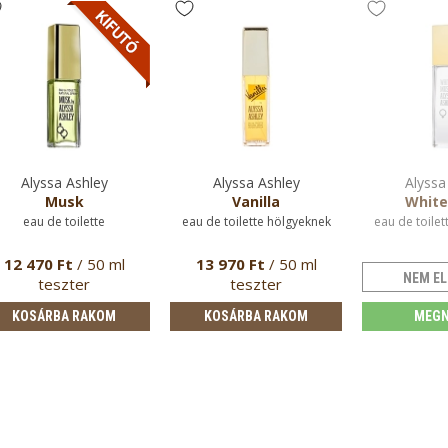
Alyssa Ashley
Alyssa Ashley
Alyssa
Musk
Vanilla
White
eau de toilette
eau de toilette hölgyeknek
eau de toilet
12 470 Ft
/ 50 ml
13 970 Ft
/ 50 ml
NEM EL
teszter
teszter
KOSÁRBA RAKOM
KOSÁRBA RAKOM
MEGN