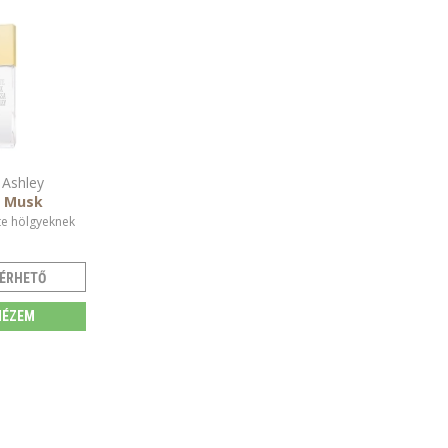
 Ashley
 Musk
te hölgyeknek
ÉRHETŐ
ÉZEM