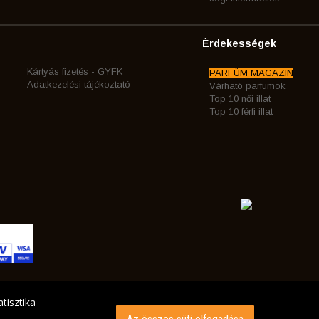
Érdekességek
Kártyás fizetés - GYFK
PARFÜM MAGAZIN
Adatkezelési tájékoztató
Várható parfümök
Top 10 női illat
Top 10 férfi illat
tisztika