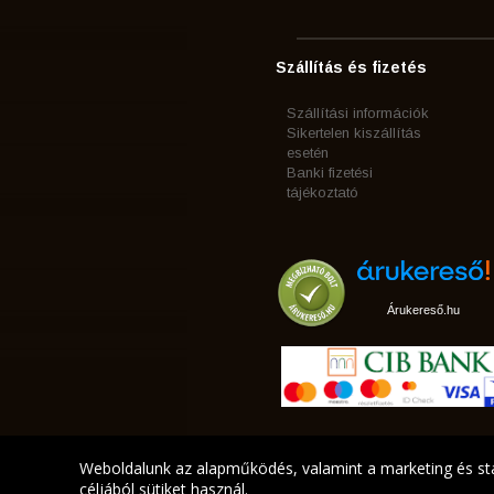
Szállítás és fizetés
Szállítási információk
Sikertelen kiszállítás
esetén
Banki fizetési
tájékoztató
Árukereső.hu
Weboldalunk az alapműködés, valamint a marketing és sta
céljából sütiket használ.