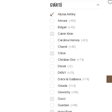
GYÁRTÓ
Alyssa Ashley
Armani
(+80)
Bvlgari
(+42)
Calvin Klein
Carolina Herrera
(+63)
Chanel
(+46)
Chloé
Christian Dior
(+74)
Diesel
(+1)
DKNY
(+25)
Dolce & Gabbana
(+74)
Gisada
(+14)
Givenchy
(+86)
Gucci
Guerlain
(+98)
Hugo Boss