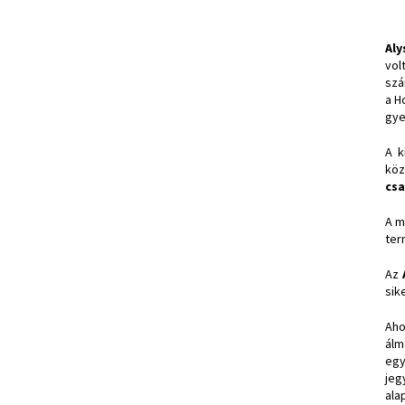
Aly
vol
szá
a H
gye
A k
köz
csa
A m
ter
Az
sik
Aho
ál
egy
jeg
ala