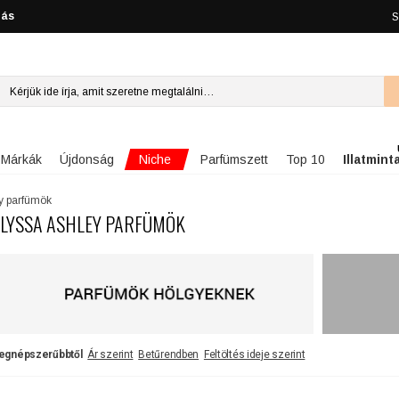
lás
S
Niche
Márkák
Újdonság
Parfümszett
Top 10
Illatmint
y parfümök
LYSSA ASHLEY PARFÜMÖK
egnépszerűbbtől
Ár szerint
Betűrendben
Feltöltés ideje szerint