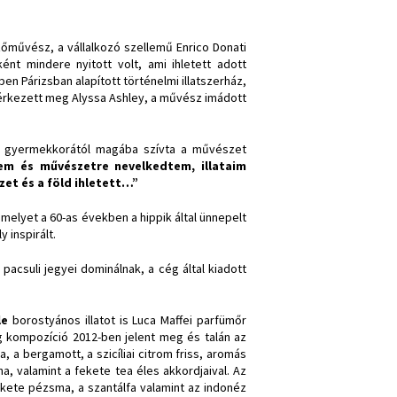
őművész, a vállalkozó szellemű Enrico Donati
nt mindere nyitott volt, ami ihletett adott
n Párizsban alapított történelmi illatszerház,
 érkezett meg Alyssa Ashley, a művész imádott
si gyermekkorától magába szívta a művészet
em és művészetre nevelkedtem, illataim
et és a föld ihletett…”
, melyet a 60-as években a hippik által ünnepelt
 inspirált.
acsuli jegyei dominálnak, a cég által kiadott
le
borostyános illatot is Luca Maffei parfümőr
g kompozíció 2012-ben jelent meg és talán az
, a bergamott, a szicíliai citrom friss, aromás
a, valamint a fekete tea éles akkordjaival. Az
ekete pézsma, a szantálfa valamint az indonéz