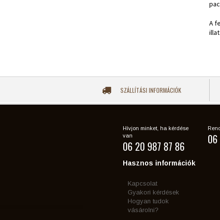
pacs
A f
ill
SZÁLLÍTÁSI INFORMÁCIÓK
Hívjon minket, ha kérdése
Rend
06 
van
06 20 987 87 86
Hasznos információk
Kapcsolat
Gyakori kérdések
Hogyan tudok
vásárolni?