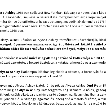
ssa Ashley
1968-ban született New Yorkban. Édesapja a neves olasz képz
t. A szabadelvű művész a szürrealista mozgalomhoz erős képviselőjeké
mára. Enrico Donati kétszer házasodott meg, második alkalommal az 1775-be
oubigant utolsó örökösével kötötte össze életét. Ebbe a művészi miliőbe
rmeke 1968-ban.
islány, akinek később az Alyssa Ashley termékeket köszönhetjük, kic
elségét. Gyermekkori inspirációiról így ír: „
Művészet között születt
ládom bölcs illatszerművészetének eredményei, melyeket a termész
ár önállóan is alkotó
művész egyik meghatározó kollekciója a BIOLAB
mészet szeretete, a bolygó tisztelete, a kutatás, a keresés és a szenvedély
Alyssa Ashley
illatkompozíciókban leginkább a pézsma, a borostyán és a p
eres kompozíciók száma napjainkra közel 40.
gyan más Alyssa Ashley illatok jó részét, az Alyssa Ashley
Oud Pour El
modta meg az
Alyssa Ashley
illatszergyártó cég számára. A nőies, gazda
ik legkiválóbb alkotása a parfümgyártó cégnek. Az illat nyitányában a szilva
yei jönnek elő. A szívjegy izgalmas és lehengerlő a marokkói rózsa, a mirh
pjegyek között felbukkan a különleges összetevő, az agarfa, az érzéki f