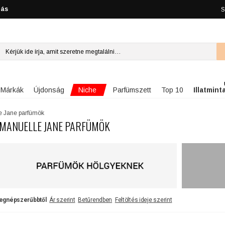
lás
S
Niche
Márkák
Újdonság
Parfümszett
Top 10
Illatmint
e Jane parfümök
MANUELLE JANE PARFÜMÖK
egnépszerűbbtől
Ár szerint
Betűrendben
Feltöltés ideje szerint