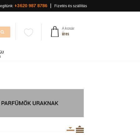
+3620 987 8786
egítünk:
Fizetés és szállítás
A kosár
üres
ÚJ
a