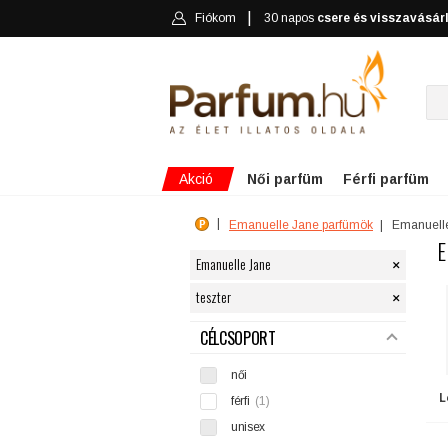
Fiókom
30 napos
csere és visszavásár
Akció
Női parfüm
Férfi parfüm
Emanuelle Jane parfümök
Emanuell
E
×
Emanuelle Jane
×
teszter
SZŰRÉS
CÉLCSOPORT
női
L
férfi
(1)
unisex