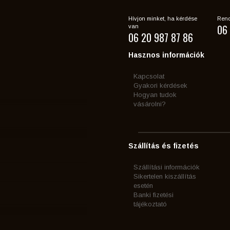
Hívjon minket, ha kérdése
Rend
06 
van
06 20 987 87 86
Hasznos információk
Kapcsolat
Gyakori kérdések
Hogyan tudok
vásárolni?
Szállítás és fizetés
Szállítási információk
Sikertelen kiszállítás
esetén
Banki fizetési
tájékoztató