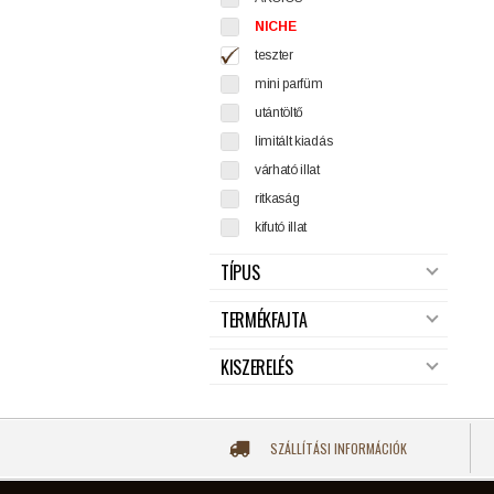
NICHE
teszter
mini parfüm
utántöltő
limitált kiadás
várható illat
ritkaság
kifutó illat
TÍPUS
TERMÉKFAJTA
KISZERELÉS
SZÁLLÍTÁSI INFORMÁCIÓK