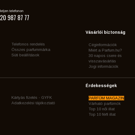
eljen telefonon
20 987 87 77
Vásárlói biztonság
Telefonos rendelés
Céginformációk
Összes parfummárka
Miért a Parfum.hu?
Süti beállítások
30 napos csere és
visszavásárlás
Jogi információk
Érdekességek
Kártyás fizetés - GYFK
PARFÜM MAGAZIN
Adatkezelési tájékoztató
Várható parfümök
Top 10 női illat
Top 10 férfi illat