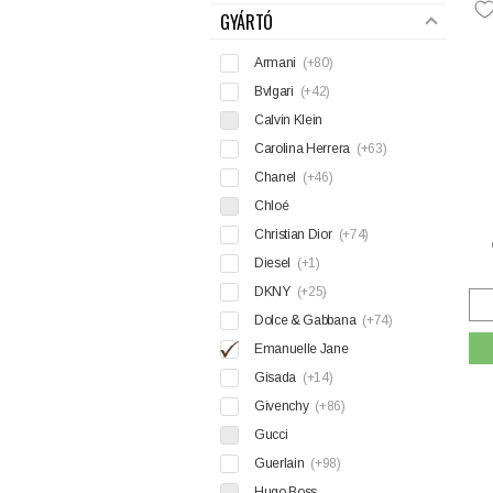
GYÁRTÓ
Armani
(+80)
Bvlgari
(+42)
Calvin Klein
Carolina Herrera
(+63)
Chanel
(+46)
Chloé
Christian Dior
(+74)
Diesel
(+1)
DKNY
(+25)
Dolce & Gabbana
(+74)
Emanuelle Jane
Gisada
(+14)
Givenchy
(+86)
Gucci
Guerlain
(+98)
Hugo Boss