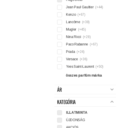
Jean Paul Gaultier
(+44)
Kenzo
(+67)
Lancôme
(+38)
Mugler
(+45)
Nina Ricci
(+28)
Paco Rabanne
(+67)
Prada
(+24)
Versace
(+36)
Yves Saint-Laurent
(+50)
összes parfüm márka
ÁR
KATEGÓRIA
ILLATMINTA
ÚJDONSÁG
AKCIÓS