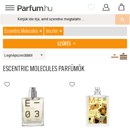
Escentric Molecules
teszter
SZŰRÉS
ESCENTRIC MOLECULES PARFÜMÖK