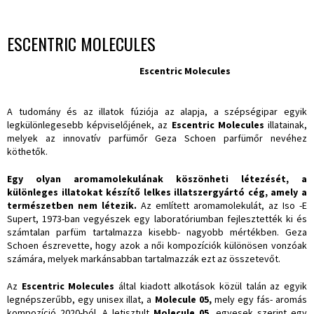
ESCENTRIC MOLECULES
Escentric Molecules
A tudomány és az illatok fúziója az alapja, a szépségipar egyik
legkülönlegesebb képviselőjének, az
Escentric Molecules
illatainak,
melyek az innovatív parfümőr Geza Schoen parfümőr nevéhez
köthetők.
Egy olyan aromamolekulának köszönheti létezését, a
különleges illatokat készítő lelkes illatszergyártó cég, amely a
természetben nem létezik.
Az említett aromamolekulát, az Iso -E
Supert, 1973-ban vegyészek egy laboratóriumban fejlesztették ki és
számtalan parfüm tartalmazza kisebb- nagyobb mértékben. Geza
Schoen észrevette, hogy azok a női kompozíciók különösen vonzóak
számára, melyek markánsabban tartalmazzák ezt az összetevőt.
Az
Escentric Molecules
által kiadott alkotások közül talán az egyik
legnépszerűbb, egy unisex illat, a
Molecule 05,
mely egy fás- aromás
kompozíció 2020-ból. A letisztult
Molecule 05
, egyesek szerint egy