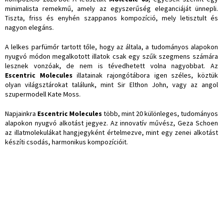
minimalista remekmű, amely az egyszerűség eleganciáját ünnepli.
Tiszta, friss és enyhén szappanos kompozíció, mely letisztult és
nagyon elegáns.
A lelkes parfümőr tartott tőle, hogy az általa, a tudományos alapokon
nyugvó módon megalkotott illatok csak egy szűk szegmens számára
lesznek vonzóak, de nem is tévedhetett volna nagyobbat. Az
Escentric Molecules
illatainak rajongótábora igen széles, köztük
olyan világsztárokat találunk, mint Sir Elthon John, vagy az angol
szupermodell Kate Moss.
Napjainkra
Escentric Molecules
több, mint 20 különleges, tudományos
alapokon nyugvó alkotást jegyez. Az innovatív művész, Geza Schoen
az illatmolekulákat hangjegyként értelmezve, mint egy zenei alkotást
készíti csodás, harmonikus kompozícióit.