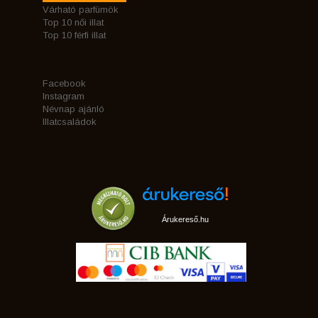
Várható parfümök
Top 10 női illat
Top 10 férfi illat
Facebook
Instagram
Névnap ajánló
Illatcsaládok
Árukereső.hu