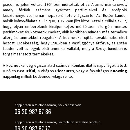
piacon is jelen voltak. 1964-ben indították el az Aramis márkanevet,
amely férfiak számára gyártott parfümjeivel és arcápoló
készítményeivel hamar népszerű lett világszerte. Az Estée Lauder
másik leányvállalata a Clinique, 1968-ban jött létre. Azzal a céllal alakult,
hogy olyan embereknek kínáljon teljes mértékben allergén mentes
parfümöket és kozmetikumokat, akik korábban minden más termékre
allergiás tünetekkel reagáltak. A kozmetikai újítás további sikereket
hozott. Érdekesség, hogy 1981-ben a vasfüggönyt áttörve, az Estée
Lauder volt az egyik első amerikai vállalat, mely a Szovjetunióban is
forgalmazhatott termékeket.
A kozmetikai cég égisze alatt számos ikonikus illat is napvilágot látott.
A nőies
Beautiful
, a virágos
Pleasures
, vagy a fás-virágos
Knowing
napjainkig milliók kedvencei világszerte.
Koppintson a telefonszámra, ha kérdése van
06 20 987 87 86
Koppintson a telefonszámra, ha mobilon szeretne rendelni
06 20 987 87 77