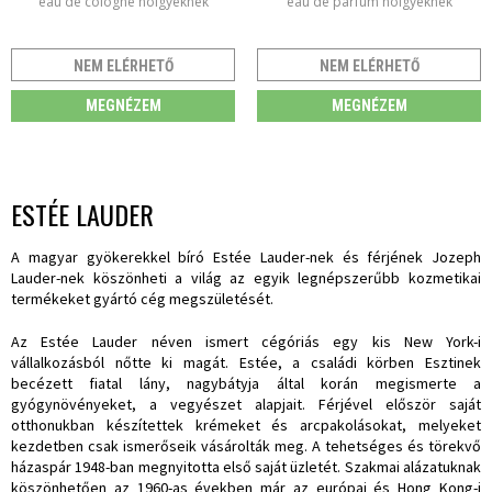
eau de cologne hölgyeknek
eau de parfum hölgyeknek
NEM ELÉRHETŐ
NEM ELÉRHETŐ
MEGNÉZEM
MEGNÉZEM
ESTÉE LAUDER
A magyar gyökerekkel bíró Estée Lauder-nek és férjének Jozeph
Lauder-nek köszönheti a világ az egyik legnépszerűbb kozmetikai
termékeket gyártó cég megszületését.
Az Estée Lauder néven ismert cégóriás egy kis New York-i
vállalkozásból nőtte ki magát. Estée, a családi körben Esztinek
becézett fiatal lány, nagybátyja által korán megismerte a
gyógynövényeket, a vegyészet alapjait. Férjével először saját
otthonukban készítettek krémeket és arcpakolásokat, melyeket
kezdetben csak ismerőseik vásárolták meg. A tehetséges és törekvő
házaspár 1948-ban megnyitotta első saját üzletét. Szakmai alázatuknak
köszönhetően az 1960-as években már az európai és Hong Kong-i