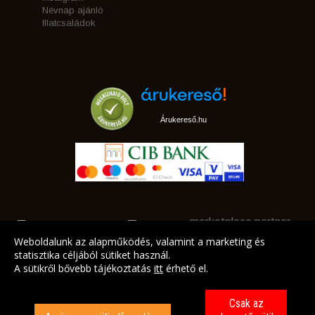
Névnap ajánló
Illatcsaládok
Árukereső.hu
marketplace partner
Weboldalunk az alapműködés, valamint a marketing és
statisztika céljából sütiket használ.
A sütikről bővebb tájékoztatás
itt
érhető el.
A LEGJOBB AJÁNLATAINK AZ ÖN CÍMÉRE!
Csak az