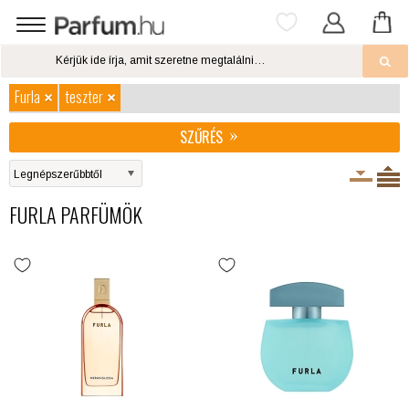
Furla
teszter
SZŰRÉS
FURLA PARFÜMÖK