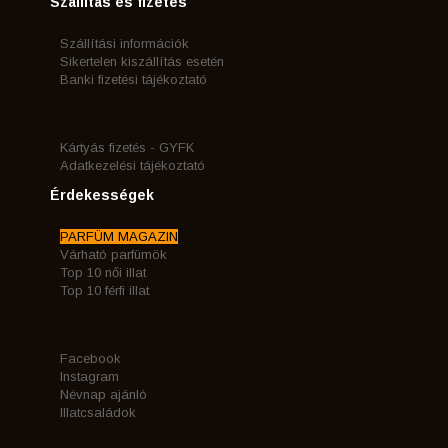
Szállítás és fizetés
Szállítási információk
Sikertelen kiszállítás esetén
Banki fizetési tájékoztató
Kártyás fizetés - GYFK
Adatkezelési tájékoztató
Érdekességek
PARFÜM MAGAZIN
Várható parfümök
Top 10 női illat
Top 10 férfi illat
Facebook
Instagram
Névnap ajánló
Illatcsaládok