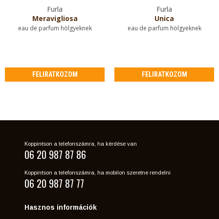
Furla
Furla
Meravigliosa
Unica
eau de parfum hölgyeknek
eau de parfum hölgyeknek
FELIRATKOZOM
FELIRATKOZOM
Koppintson a telefonszámra, ha kérdése van
06 20 987 87 86
Koppintson a telefonszámra, ha mobilon szeretne rendelni
06 20 987 87 77
Hasznos információk