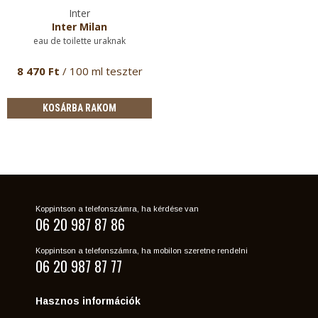
Inter
Inter Milan
eau de toilette uraknak
8 470 Ft
/ 100 ml teszter
KOSÁRBA RAKOM
Koppintson a telefonszámra, ha kérdése van
06 20 987 87 86
Koppintson a telefonszámra, ha mobilon szeretne rendelni
06 20 987 87 77
Hasznos információk