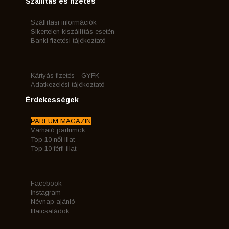
Szállítás és fizetés
Szállítási információk
Sikertelen kiszállítás esetén
Banki fizetési tájékoztató
Kártyás fizetés - GYFK
Adatkezelési tájékoztató
Érdekességek
PARFÜM MAGAZIN
Várható parfümök
Top 10 női illat
Top 10 férfi illat
Facebook
Instagram
Névnap ajánló
Illatcsaládok