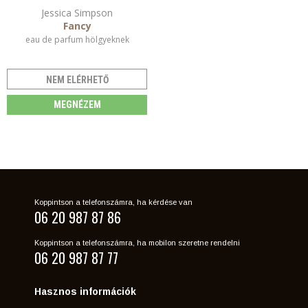
Jessica Simpson
Fancy
eau de parfum hölgyeknek
NEM ELÉRHETŐ
MEGNÉZEM
Koppintson a telefonszámra, ha kérdése van
06 20 987 87 86
Koppintson a telefonszámra, ha mobilon szeretne rendelni
06 20 987 87 77
Hasznos információk