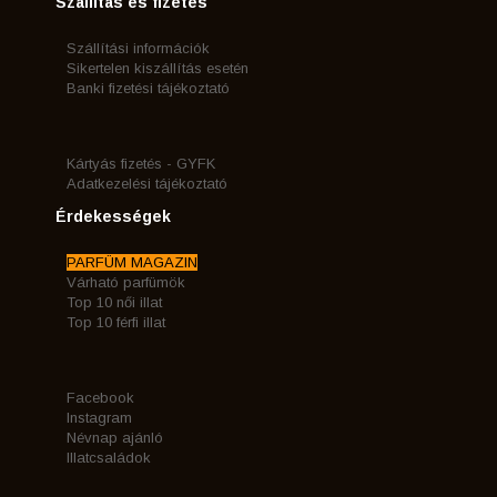
Szállítás és fizetés
Szállítási információk
Sikertelen kiszállítás esetén
Banki fizetési tájékoztató
Kártyás fizetés - GYFK
Adatkezelési tájékoztató
Érdekességek
PARFÜM MAGAZIN
Várható parfümök
Top 10 női illat
Top 10 férfi illat
Facebook
Instagram
Névnap ajánló
Illatcsaládok