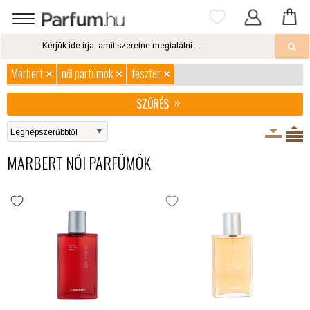
Marbert
női parfümök
teszter
SZŰRÉS
MARBERT NŐI PARFÜMÖK