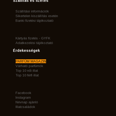
Szállítás és fizetés
Szállítási információk
Sikertelen kiszállítás esetén
Banki fizetési tájékoztató
Kártyás fizetés - GYFK
Adatkezelési tájékoztató
Érdekességek
PARFÜM MAGAZIN
Várható parfümök
Top 10 női illat
Top 10 férfi illat
Facebook
Instagram
Névnap ajánló
Illatcsaládok