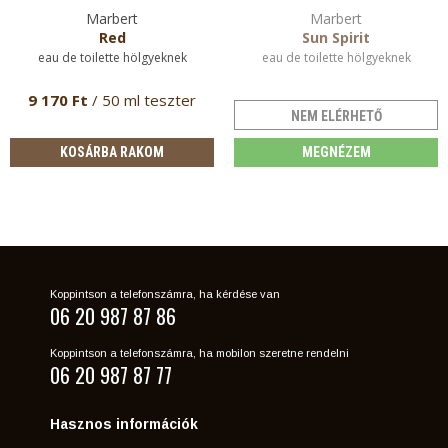
Marbert
Marbert
Red
Sun Spirit
eau de toilette hölgyeknek
eau de toilette hölgyeknek
9 170 Ft
/ 50 ml teszter
NEM ELÉRHETŐ
KOSÁRBA RAKOM
MEGNÉZEM
Koppintson a telefonszámra, ha kérdése van
06 20 987 87 86
Koppintson a telefonszámra, ha mobilon szeretne rendelni
06 20 987 87 77
Hasznos információk