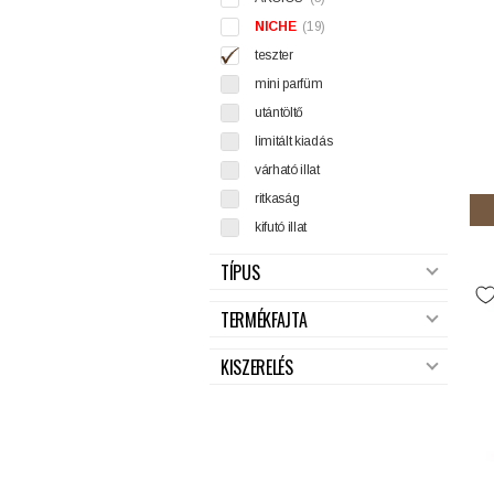
NICHE
(19)
teszter
mini parfüm
utántöltő
limitált kiadás
várható illat
ritkaság
kifutó illat
TÍPUS
TERMÉKFAJTA
KISZERELÉS