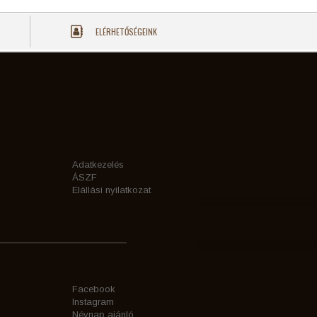
ELÉRHETŐSÉGEINK
Adatkezelés
ÁSZF
Elállási nyilatkozat
Facebook
Instagram
Névnap ajánló