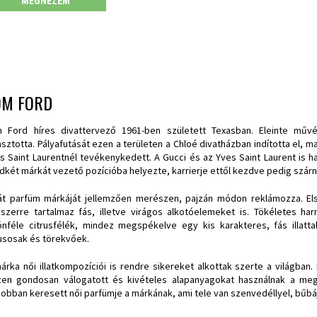
MEGNÉZEM
OM FORD
 Ford híres divattervező 1961-ben született Texasban. Eleinte művés
asztotta. Pályafutását ezen a területen a Chloé divatházban indította el, m
s Saint Laurentnél tevékenykedett. A Gucci és az Yves Saint Laurent is h
dkét márkát vezető pozícióba helyezte, karrierje ettől kezdve pedig szárn
át parfüm márkáját jellemzően merészen, pajzán módon reklámozza. Els
szerre tartalmaz fás, illetve virágos alkotóelemeket is. Tökéletes ha
önféle citrusfélék, mindez megspékelve egy kis karakteres, fás illattal
lusosak és törekvőek.
árka női illatkompozíciói is rendre sikereket alkottak szerte a világban
zen gondosan válogatott és kivételes alapanyagokat használnak a mega
jobban keresett női parfümje a márkának, ami tele van szenvedéllyel, bűbájj