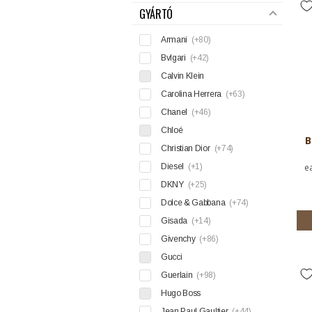
GYÁRTÓ
Armani
(+80)
Bvlgari
(+42)
Calvin Klein
Carolina Herrera
(+63)
Chanel
(+46)
Chloé
B
Christian Dior
(+74)
Diesel
(+1)
e
DKNY
(+25)
Dolce & Gabbana
(+74)
Gisada
(+14)
Givenchy
(+86)
Gucci
Guerlain
(+98)
Hugo Boss
Jean Paul Gaultier
(+44)