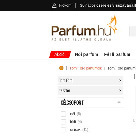
Fiókom
30 napos
csere és visszavásár
Akció
Női parfüm
Férfi parfüm
Tom Ford parfümök
Tom Ford parfüm
T
×
Tom Ford
×
teszter
SZŰRÉS
CÉLCSOPORT
női
(5)
L
férfi
(4)
unisex
(11)