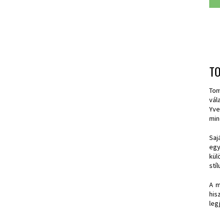
T
Tom
vál
Yve
min
Saj
egy
kül
stí
A m
his
leg