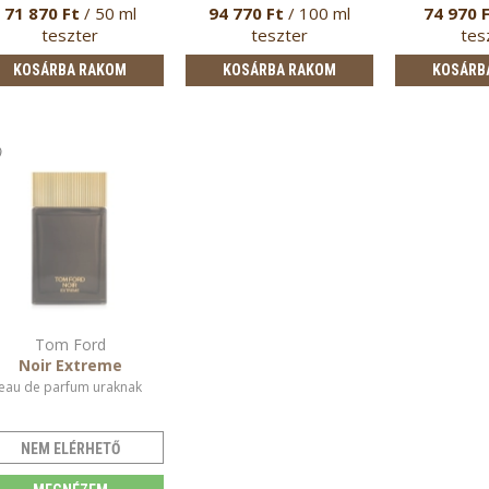
71 870 Ft
/ 50 ml
94 770 Ft
/ 100 ml
74 970 
teszter
teszter
tes
KOSÁRBA RAKOM
KOSÁRBA RAKOM
KOSÁRB
Tom Ford
Noir Extreme
eau de parfum uraknak
NEM ELÉRHETŐ