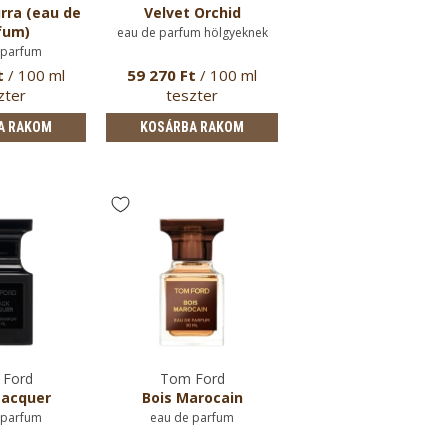
rra (eau de
Velvet Orchid
fum)
eau de parfum hölgyeknek
 parfum
t
/ 100 ml
59 270 Ft
/ 100 ml
zter
teszter
A RAKOM
KOSÁRBA RAKOM
Ford
Tom Ford
Lacquer
Bois Marocain
 parfum
eau de parfum