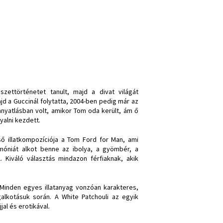
zettörténetet tanult, majd a divat világát
ajd a Guccinál folytatta, 2004-ben pedig már az
anyatlásban volt, amikor Tom oda került, ám ő
yalni kezdett.
ő illatkompozíciója a Tom Ford for Man, ami
rmóniát alkot benne az ibolya, a gyömbér, a
. Kiváló választás mindazon férfiaknak, akik
. Minden egyes illatanyag vonzóan karakteres,
lkotásuk során. A White Patchouli az egyik
al és erotikával.