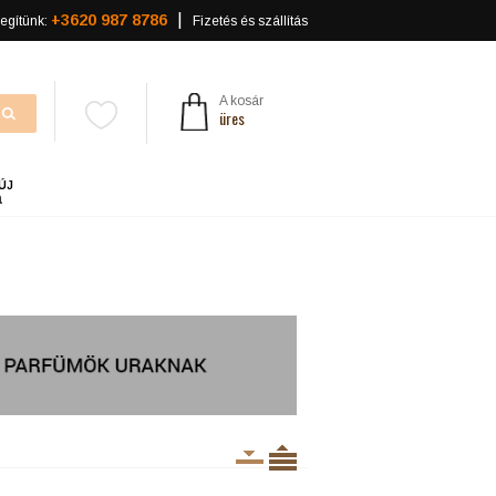
+3620 987 8786
egítünk:
Fizetés és szállítás
A kosár
üres
ÚJ
a