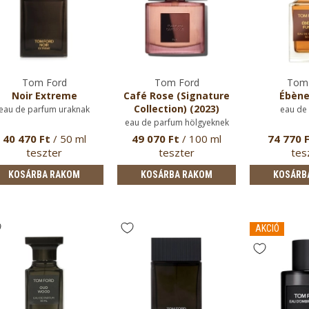
Tom Ford
Tom Ford
Tom 
Noir Extreme
Café Rose (Signature
Ébène
Collection) (2023)
eau de parfum uraknak
eau de
eau de parfum hölgyeknek
40 470 Ft
/ 50 ml
49 070 Ft
/ 100 ml
74 770 
teszter
teszter
tes
KOSÁRBA RAKOM
KOSÁRBA RAKOM
KOSÁRB
AKCIÓ