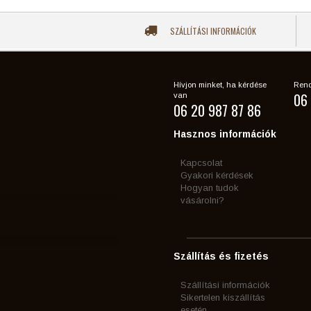
SZÁLLÍTÁSI INFORMÁCIÓK
Hívjon minket, ha kérdése
Rend
06 
van
06 20 987 87 86
Hasznos információk
Kapcsolat
Gyakori kérdések
Hogyan tudok
vásárolni?
Szállítás és fizetés
Szállítási információk
Sikertelen kiszállítás
esetén