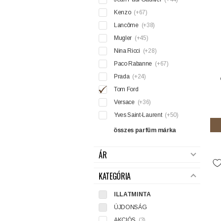
Kenzo
(+67)
Lancôme
(+38)
Mugler
(+45)
Nina Ricci
(+28)
Paco Rabanne
(+67)
Prada
(+24)
Tom Ford
Versace
(+36)
Yves Saint-Laurent
(+50)
összes parfüm márka
ÁR
KATEGÓRIA
ILLATMINTA
ÚJDONSÁG
AKCIÓS
(3)