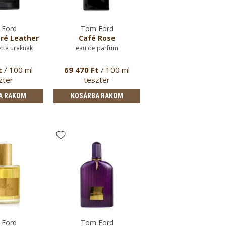
Ford
Tom Ford
ré Leather
Café Rose
ette uraknak
eau de parfum
t
/ 100 ml
69 470 Ft
/ 100 ml
zter
teszter
A RAKOM
KOSÁRBA RAKOM
Ford
Tom Ford