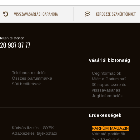
VISSZAVÁSÁRLÁSI GARANCIA
KÉRDEZZE SZAKÉRTŐINKET
eljen telefonon
20 987 87 77
Vásárlói biztonság
Telefonos rendelés
Céginformációk
Összes parfummárka
Miért a Parfum.hu?
Süti beállítások
30 napos csere és
visszavásárlás
Jogi információk
Érdekességek
Kártyás fizetés - GYFK
PARFÜM MAGAZIN
Adatkezelési tájékoztató
Várható parfümök
Top 10 női illat