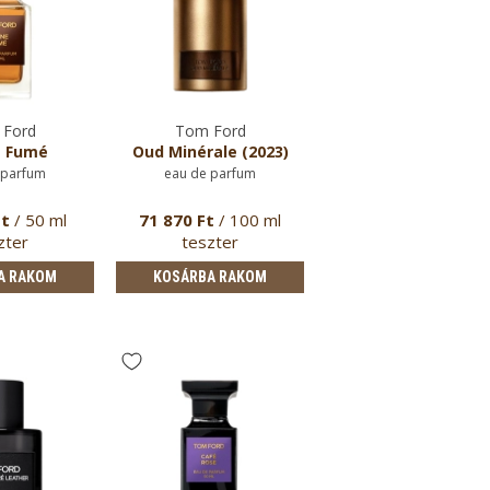
Ford
Tom Ford
 Fumé
Oud Minérale (2023)
 parfum
eau de parfum
Ft
/ 50 ml
71 870 Ft
/ 100 ml
zter
teszter
A RAKOM
KOSÁRBA RAKOM