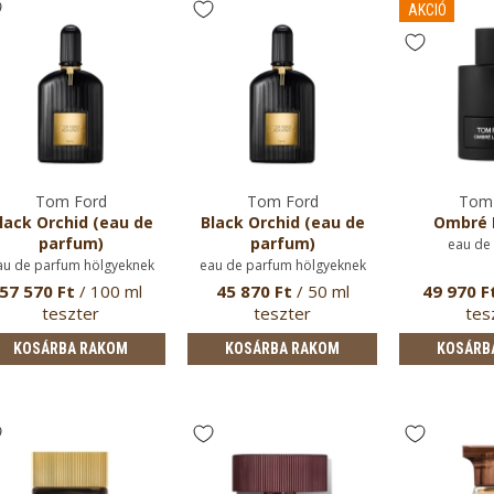
AKCIÓ
Tom Ford
Tom Ford
Tom 
lack Orchid (eau de
Black Orchid (eau de
Ombré 
parfum)
parfum)
eau de
au de parfum hölgyeknek
eau de parfum hölgyeknek
57 570 Ft
/ 100 ml
45 870 Ft
/ 50 ml
49 970 F
teszter
teszter
tes
KOSÁRBA RAKOM
KOSÁRBA RAKOM
KOSÁRB