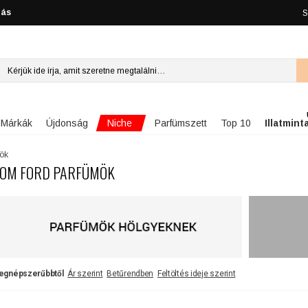
lás
S
Niche
Márkák
Újdonság
Parfümszett
Top 10
Illatmint
ök
OM FORD PARFÜMÖK
egnépszerűbbtől
Ár szerint
Betűrendben
Feltöltés ideje szerint