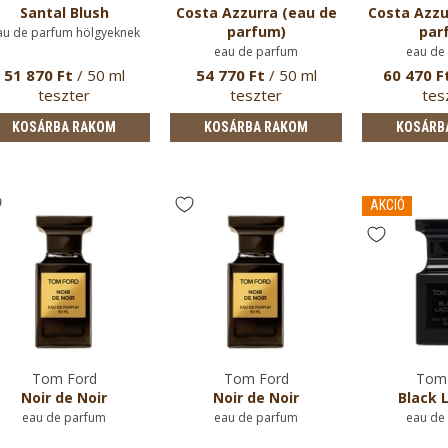
Santal Blush
Costa Azzurra (eau de
Costa Azzu
parfum)
par
au de parfum hölgyeknek
eau de parfum
eau de
51 870 Ft
/ 50 ml
54 770 Ft
/ 50 ml
60 470 F
teszter
teszter
tes
KOSÁRBA RAKOM
KOSÁRBA RAKOM
KOSÁRB
AKCIÓ
Tom Ford
Tom Ford
Tom 
Noir de Noir
Noir de Noir
Black 
eau de parfum
eau de parfum
eau de