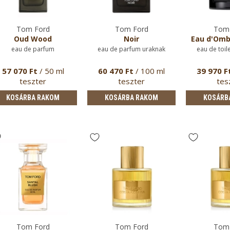
Tom Ford
Tom Ford
Tom 
Oud Wood
Noir
Eau d'Omb
eau de parfum
eau de parfum uraknak
eau de toil
57 070 Ft
/ 50 ml
60 470 Ft
/ 100 ml
39 970 F
teszter
teszter
tes
KOSÁRBA RAKOM
KOSÁRBA RAKOM
KOSÁRB
Tom Ford
Tom Ford
Tom 