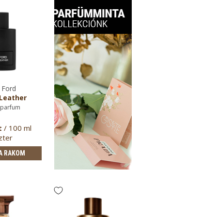
Ford
Leather
 parfum
t
/ 100 ml
zter
A RAKOM